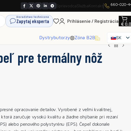
660-020-4
Sprievodca
Služba
Kontakt
Doradztwo techniczne
Zapytaj eksperta
Prihlásenie / Registrácia
€
0,
Dystrybutorzy
Zóna B2B
SK
PL
peľ pre termálny nôž
EN
CS
HU
FR
ES
IT
UK
presné opracovanie detailov. Vyrobené z veľmi kvalitnej,
RO
, ktorá zaručuje vysokú kvalitu a žiadne ohýbanie pri rezaní
DE
XPS) alebo penového polystyrénu (EPS). Čepeľ dokonale