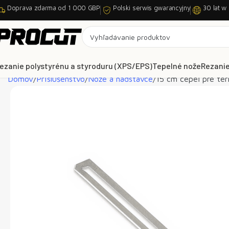
Doprava zdarma od 1 000 GBP
Polski serwis gwarancyjny
30 lat w
ezanie polystyrénu a styroduru (XPS/EPS)
Tepelné nože
Rezanie
Domov
Príslušenstvo
Nože a nadstavce
15 cm čepeľ pre te