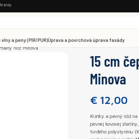
 branży
 vlny a peny (PIR/PUR)
Úprava a povrchová úprava fasády
rmálny nôž Minova
15 cm če
Minova
€
12,00
Krátky a pevný nôž na 
pevnej kovovej zliatiny
tvrdého polystyrénu (