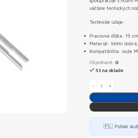
spolupracuje s nožmi M
väčšine termických nož
Technické údaje:
Pracovná dĺžka: 15 c
Materiál: Veľmi dobrá,
Kompatibilita: nože M
Objednané:
0
53 na sklade
🇵🇱 Poľské služ