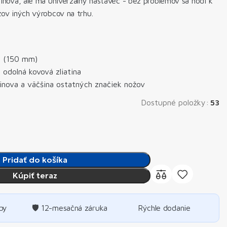
inova, ale má univerzálny nástavec - bez problémov sa hodí k
ov iných výrobcov na trhu.
m (150 mm)
 odolná kovová zliatina
inova a väčšina ostatných značiek nožov
Dostupné položky:
53
Pridať do košíka
Kúpiť teraz
by
🛡️ 12-mesačná záruka
Rýchle dodanie