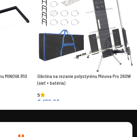
anu MINOVA R10
Gilotína na rezanie polystyrénu Minova Pro 260W
(sieť + batéria)
5
€
480,00
Pridať do košíka