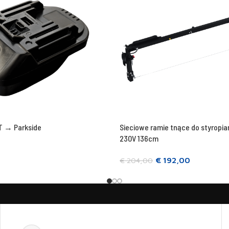
T → Parkside
Sieciowe ramie tnące do styropi
230V 136cm
€
192,00
€
204,00
ac
Pridať do košíka