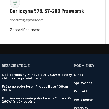
Gorliczyna 57B, 37-200 Przeworsk
procutpl@gmail.com
Zobraziť na mape
REZACIE STROJE
PODMIENKY
Nóż Termiczny Minova 30Y 250W 6 ostrzy
O nás
chłodzenie powietrzem
Sprievodca
Fréza na polystyrén Procut Base 108cm
200W
Kontakt
Gilotína na rezanie polystyrénu Minova Pro
Moje konto
260W (sieť + batéria)
Predpisy