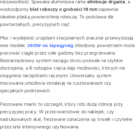
niezawodność. Spawana aluminiowa rama
eliminuje drgania
, a
wodoodporny
blat roboczy o grubości 18 mm
zapewnia
idealnie płaską powierzchnię roboczą. To podstawa dla
powtarzalnych, precyzyjnych cięć.
Moc i wydajność urządzeń stacjonarnych znacznie przewyższają
inne modele.
260W-os tápegység
chłodzony powietrzem może
pracować ciągle przez całe godziny bez przegrzewania.
Beznarzędziowy system naciągu drutu pozwala na szybkie
dostrojenia, a 8 rodzajów cięcia daje możliwości, których nie
osiągniesz narzędziami ręcznymi. Uniwersalny system
mocowania umożliwia instalację na rusztowaniach czy
specjalnych podstawach.
Frezowane miarki to szczegół, który robi dużą różnicę przy
precyzyjnej pracy. W przeciwieństwie do naklejek, czy
nadrukowanych skal, frezowane oznaczenia są trwałe i czytelne
przez lata intensywnego użytkowania.