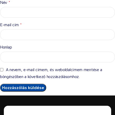
Név
*
E-mail cím
*
Honlap
A nevem, e-mail címem, és weboldalcímem mentése a
böngészőben a következő hozzászólásomhoz.