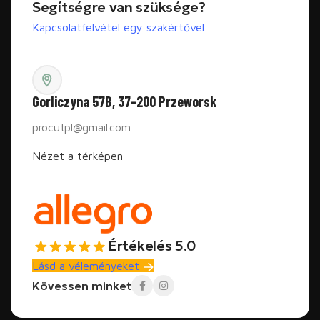
Segítségre van szüksége?
Kapcsolatfelvétel egy szakértővel
Gorliczyna 57B, 37-200 Przeworsk
procutpl@gmail.com
Nézet a térképen
Értékelés 5.0
Lásd a véleményeket
Kövessen minket