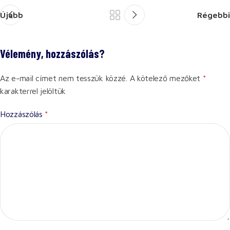
Újabb
Régebbi
Vélemény, hozzászólás?
Az e-mail címet nem tesszük közzé.
A kötelező mezőket
*
karakterrel jelöltük
Hozzászólás
*