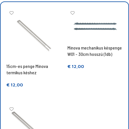
Minova mechanikus késpenge
W01 - 30cm hosszú (1db)
15cm-es penge Minova
€
12,00
termikus késhez
Kosárba teszem
€
12,00
Kosárba teszem