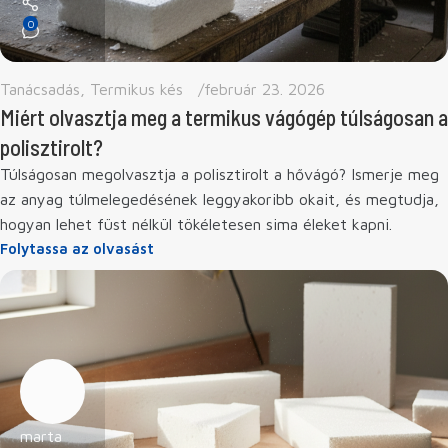
0
Tanácsadás
,
Termikus kés
február 23. 2026
Miért olvasztja meg a termikus vágógép túlságosan a
polisztirolt?
Túlságosan megolvasztja a polisztirolt a hővágó? Ismerje meg
az anyag túlmelegedésének leggyakoribb okait, és megtudja,
hogyan lehet füst nélkül tökéletesen sima éleket kapni.
Folytassa az olvasást
marta