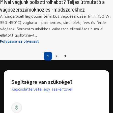
Mivel vágjunk polisztirolhabot? Teljes útmutató a
vágószerszámokhoz és -módszerekhez
A hungarocell legjobban termikus vágóeszközzel (min. 150 W,
350-450°C) vágható - pormentes, sima élek, íves és ferde
vágások. Sorozatmunkákhoz válasszon ellenállásos huzallal
ellátott guillotine-t.....
Folytassa az olvasást
1
2
3
Segítségre van szüksége?
Kapcsolatfelvétel egy szakértővel