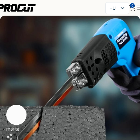
0
HU
PL
EN
SK
CS
FR
ES
IT
UK
RO
DE
marta