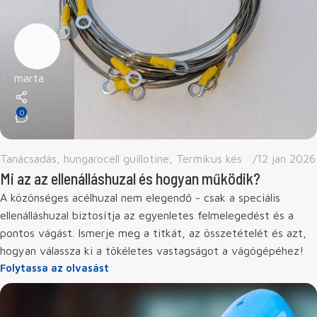
marta
0
Tanácsadás
,
hungarocell guillotine
,
Termikus kés
12 jan 2026
Mi az az ellenálláshuzal és hogyan működik?
A közönséges acélhuzal nem elegendő - csak a speciális
ellenálláshuzal biztosítja az egyenletes felmelegedést és a
pontos vágást. Ismerje meg a titkát, az összetételét és azt,
hogyan válassza ki a tökéletes vastagságot a vágógépéhez!
Folytassa az olvasást