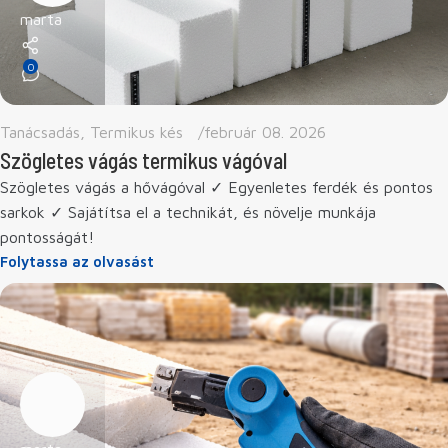
marta
0
Tanácsadás
,
Termikus kés
február 08. 2026
Szögletes vágás termikus vágóval
Szögletes vágás a hővágóval ✓ Egyenletes ferdék és pontos
sarkok ✓ Sajátítsa el a technikát, és növelje munkája
pontosságát!
Folytassa az olvasást