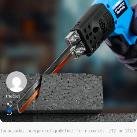
maciej
0
Tanácsadás
,
hungarocell guillotine
,
Termikus kés
12 jan 2026