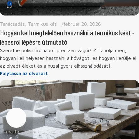
0
Tanácsadás
,
Termikus kés
február 28. 2026
Hogyan kell megfelelően használni a termikus kést -
lépésről lépésre útmutató
Szeretne polisztirolhabot precízen vágni? ✓ Tanulja meg,
hogyan kell helyesen használni a hővágót, és hogyan kerülje el
az olvadt éleket és a huzal gyors elhasználódását!
Folytassa az olvasást
marta