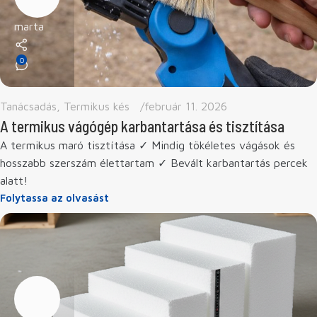
marta
0
Tanácsadás
,
Termikus kés
február 11. 2026
A termikus vágógép karbantartása és tisztítása
A termikus maró tisztítása ✓ Mindig tökéletes vágások és
hosszabb szerszám élettartam ✓ Bevált karbantartás percek
alatt!
Folytassa az olvasást