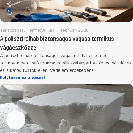
0
Tanácsadás
,
Termikus kés
február 2026
A polisztirolhab biztonságos vágása termikus
vágóeszközzel
A polisztirolhab biztonságos vágása ✓ Ismerje meg a
termovágóval való munkavégzés szabályait az égési sérülések
és a káros füstök elleni védelem érdekében!
Folytassa az olvasást
marta