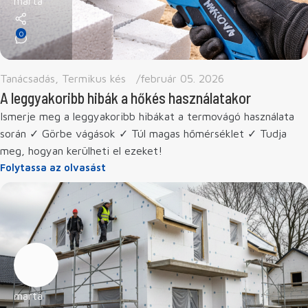
marta
0
Tanácsadás
,
Termikus kés
február 05. 2026
A leggyakoribb hibák a hőkés használatakor
Ismerje meg a leggyakoribb hibákat a termovágó használata
során ✓ Görbe vágások ✓ Túl magas hőmérséklet ✓ Tudja
meg, hogyan kerülheti el ezeket!
Folytassa az olvasást
marta