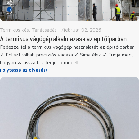
0
Termikus kés
,
Tanácsadás
február 02. 2026
A termikus vágógép alkalmazása az építőiparban
Fedezze fel a termikus vágógép használatát az építőiparban
✓ Polisztirolhab precíziós vágása ✓ Sima élek ✓ Tudja meg,
hogyan válassza ki a legjobb modellt
Folytassa az olvasást