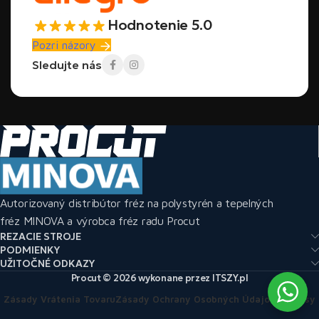
Hodnotenie 5.0
Pozri názory
Sledujte nás
Autorizovaný distribútor fréz na polystyrén a tepelných
fréz MINOVA a výrobca fréz radu Procut
REZACIE STROJE
PODMIENKY
UŽITOČNÉ ODKAZY
Procut © 2026 wykonane przez ITSZY.pl
Zásady Vrátenia Tovaru
Zásady Ochrany Osobných Údajov
Predpisy