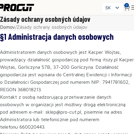
0
SK
PL
Zásady ochrany osobných údajov
EN
Domov
Zásady ochrany osobných údajov
CS
§1 Administracja danych osobowych
HU
FR
Administratorem danych osobowych jest Kacper Wojtas,
ES
prowadzący działalność gospodarczą pod firmą itszy.pl Kacper
IT
Wojtas, Gorliczyna 57B, 37-200 Gorliczyna. Działalność
UK
gospodarcza jest wpisana do Centralnej Ewidencji i Informacji
RO
o Działalności Gospodarczej pod numerem NIP: 7941781602,
REGON 368018213.
DE
Kontakt z osobą nadzorującą przetwarzanie danych
osobowych w organizacji jest możliwy drogą elektroniczną
pod adresem e-mail: sklep@pro-cut.pl, pisemnie na adres
Administratora lub telefonicznie pod numerem
telefonu 660020443.