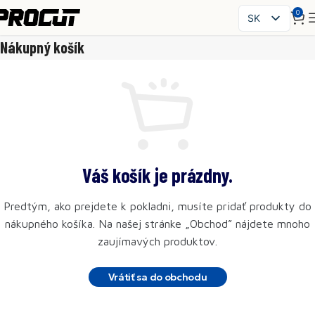
0
SK
PL
Nákupný košík
EN
CS
HU
FR
ES
IT
Váš košík je prázdny.
UK
RO
Predtým, ako prejdete k pokladni, musíte pridať produkty do
DE
nákupného košíka. Na našej stránke „Obchod” nájdete mnoho
zaujímavých produktov.
Vrátiť sa do obchodu