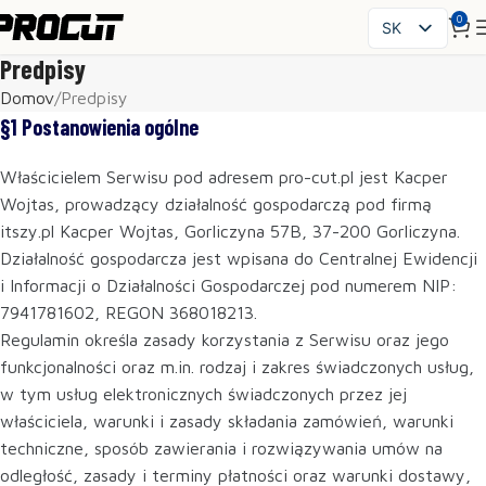
0
SK
PL
Predpisy
EN
Domov
Predpisy
CS
§1 Postanowienia ogólne
HU
Właścicielem Serwisu pod adresem pro-cut.pl jest Kacper
FR
Wojtas, prowadzący działalność gospodarczą pod firmą
ES
itszy.pl Kacper Wojtas, Gorliczyna 57B, 37-200 Gorliczyna.
IT
Działalność gospodarcza jest wpisana do Centralnej Ewidencji
UK
i Informacji o Działalności Gospodarczej pod numerem NIP:
RO
7941781602, REGON 368018213.
DE
Regulamin określa zasady korzystania z Serwisu oraz jego
funkcjonalności oraz m.in. rodzaj i zakres świadczonych usług,
w tym usług elektronicznych świadczonych przez jej
właściciela, warunki i zasady składania zamówień, warunki
techniczne, sposób zawierania i rozwiązywania umów na
odległość, zasady i terminy płatności oraz warunki dostawy,