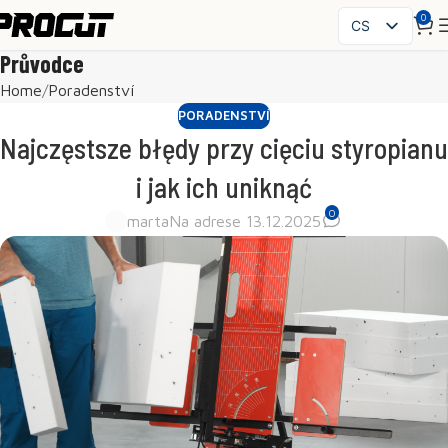
0
CS
PL
Průvodce
EN
Home
Poradenství
SK
PORADENSTVÍ
HU
Najczęstsze błędy przy cięciu styropianu
FR
i jak ich uniknąć
ES
0
IT
marta
Na adrese 13.12.2025
UK
RO
DE