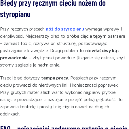
Błędy przy ręcznym cięciu nożem do
styropianu
Przy ręcznych pracach
nóż do styropianu
wymaga wprawy i
cierpliwości. Najczęstszy błąd to
próba cięcia tępym ostrzem
– zamiast topić, rozrywa on strukturę, pozostawiając
postrzępione krawędzie. Drugi problem to
niewłaściwy kąt
prowadzenia
– zbyt płaski powoduje ślizganie się ostrza, zbyt
stromy zagłębia je nadmiernie.
Trzeci błąd dotyczy
tempa pracy
. Pośpiech przy ręcznym
cięciu prowadzi do nierównych linii i konieczności poprawek.
Przy grubych materiałach warto wykonać najpierw płytkie
nacięcie prowadzące, a następnie przejść pełną głębokość. To
zapewnia kontrolę i prostą linię cięcia nawet na długich
odcinkach.
FAQ – najczęściej zadawane pytania o cięcie