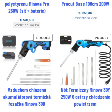
polystyrenu Minova Pro
Procut Base 108cm 200W
260W (síť + baterie)
€
192,00
Přečtěte si více
€
501,00
Přidat do košíku
PRODEJ
PRODEJ
Vzduchem chlazená
Nóż Termiczny Minova 30Y
akumulátorová termická
250W 6 ostrzy chłodzenie
řezačka Minova 30D
powietrzem