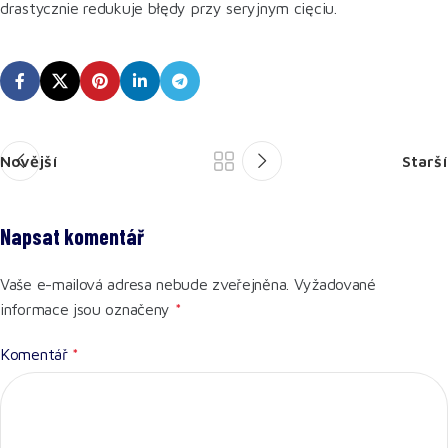
drastycznie redukuje błędy przy seryjnym cięciu.
Novější
Starší
Napsat komentář
Vaše e-mailová adresa nebude zveřejněna.
Vyžadované
informace jsou označeny
*
Komentář
*