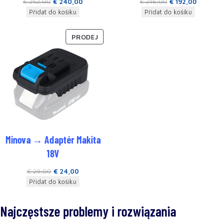
€
252,00
€
240,00
€
216,00
€
192,00
Přidat do košíku
Přidat do košíku
PRODEJ
Minova → Adaptér Makita
18V
€
29,00
€
24,00
Přidat do košíku
Najczęstsze problemy i rozwiązania