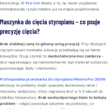
konstrukcją. W
Pro-Cut
dbamy o to, by nasze urządzenia
minimalizowały ryzyko błędów już na etapie projektowania.
Maszynka do cięcia styropianu – co psuje
precyzję cięcia?
Brak stabilnej ramy to główny wróg precyzji
. Przy dłuższych
cięciach nawet minimalne wibracje przekładają się na faliste
krawędzie. Drugi czynnik to
niedostateczna moc zasilacza
–
drut nagrzewający się nierównomiernie topi materiał wybiórczo,
pozostawiając ślady i nierówności.
Profesjonalna przecinarka do styropianu Minova Pro 260W
eliminuje te problemy dzięki spawanej aluminiowej ramie i
mocnemu zasilaczowi, który nagrzewa drut w 3-5 sekund do
stabilnej temperatury.
Brak wodoodpornego blatu to kolejny
problem
– wilgoć powoduje paczenie się podstawy, co