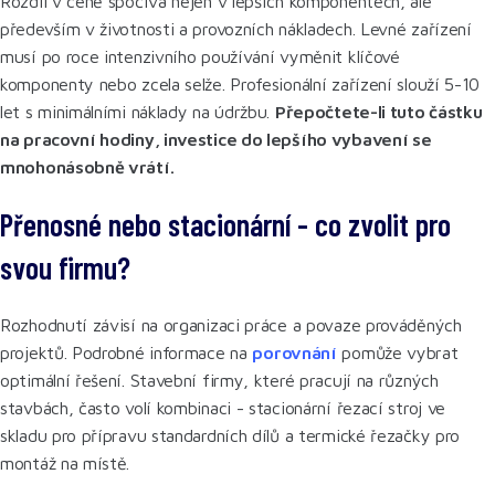
Rozdíl v ceně spočívá nejen v lepších komponentech, ale
především v životnosti a provozních nákladech. Levné zařízení
musí po roce intenzivního používání vyměnit klíčové
komponenty nebo zcela selže. Profesionální zařízení slouží 5-10
let s minimálními náklady na údržbu.
Přepočtete-li tuto částku
na pracovní hodiny, investice do lepšího vybavení se
mnohonásobně vrátí.
Přenosné nebo stacionární - co zvolit pro
svou firmu?
Rozhodnutí závisí na organizaci práce a povaze prováděných
projektů. Podrobné informace na
porovnání
pomůže vybrat
optimální řešení. Stavební firmy, které pracují na různých
stavbách, často volí kombinaci - stacionární řezací stroj ve
skladu pro přípravu standardních dílů a termické řezačky pro
montáž na místě.