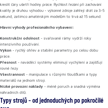
kreslit čáry ušetří hodiny práce. Rychlost řezání při zachování
kvality je druhou výhodou - výkonné zdroje zahřejí drát za 3-5
sekund, zatímco amatérským modelům to trvá až 15 sekund.
Hlavní výhody profesionálního vybavení:
Konstrukční odolnost
- svařované rámy vydrží roky
intenzivního používání.
Výkon
- rychlý ohřev a stabilní parametry po celou dobu
práce.
Přesnost
- naváděcí systémy eliminují vychýlení a zajišťují
rovné řezy
Všestrannost
- manipulace s různými tloušťkami a typy
materiálů na jednom stroji.
Nízké provozní náklady
- méně poruch a snadná výměna
náhradních dílů.
Typy strojů - od jednoduchých po pokročilé