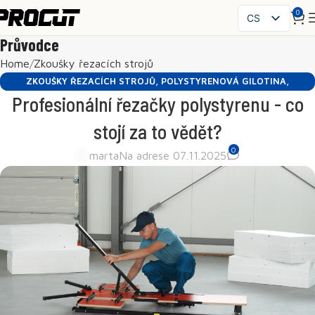
0
CS
PL
Průvodce
EN
Home
Zkoušky řezacích strojů
SK
ZKOUŠKY ŘEZACÍCH STROJŮ
,
POLYSTYRENOVÁ GILOTINA
,
HU
Profesionální řezačky polystyrenu - co
PORADENSTVÍ
FR
stojí za to vědět?
ES
0
IT
marta
Na adrese 07.11.2025
UK
RO
DE