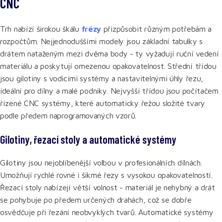
CNC
Trh nabízí širokou škálu
frézy
přizpůsobit různým potřebám a
rozpočtům. Nejjednoduššími modely jsou základní tabulky s
drátem nataženým mezi dvěma body - ty vyžadují ruční vedení
materiálu a poskytují omezenou opakovatelnost. Střední třídou
jsou gilotiny s vodicími systémy a nastavitelnými úhly řezu,
ideální pro dílny a malé podniky. Nejvyšší třídou jsou počítačem
řízené CNC systémy, které automaticky řežou složité tvary
podle předem naprogramovaných vzorů.
Gilotiny, řezací stoly a automatické systémy
Gilotiny jsou nejoblíbenější volbou v profesionálních dílnách.
Umožňují rychlé rovné i šikmé řezy s vysokou opakovatelností.
Řezací stoly nabízejí větší volnost - materiál je nehybný a drát
se pohybuje po předem určených drahách, což se dobře
osvědčuje při řezání neobvyklých tvarů. Automatické systémy