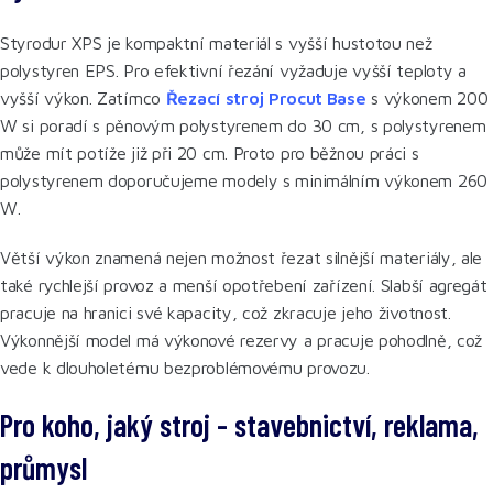
Styrodur XPS je kompaktní materiál s vyšší hustotou než
polystyren EPS. Pro efektivní řezání vyžaduje vyšší teploty a
vyšší výkon. Zatímco
Řezací stroj Procut Base
s výkonem 200
W si poradí s pěnovým polystyrenem do 30 cm, s polystyrenem
může mít potíže již při 20 cm. Proto pro běžnou práci s
polystyrenem doporučujeme modely s minimálním výkonem 260
W.
Větší výkon znamená nejen možnost řezat silnější materiály, ale
také rychlejší provoz a menší opotřebení zařízení. Slabší agregát
pracuje na hranici své kapacity, což zkracuje jeho životnost.
Výkonnější model má výkonové rezervy a pracuje pohodlně, což
vede k dlouholetému bezproblémovému provozu.
Pro koho, jaký stroj - stavebnictví, reklama,
průmysl