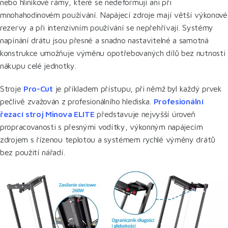
nebo hliníkové rámy, které se nedeformují ani při
mnohahodinovém používání. Napájecí zdroje mají větší výkonové
rezervy a při intenzivním používání se nepřehřívají. Systémy
napínání drátu jsou přesné a snadno nastavitelné a samotná
konstrukce umožňuje výměnu opotřebovaných dílů bez nutnosti
nákupu celé jednotky.
Stroje
Pro-Cut
je příkladem přístupu, při němž byl každý prvek
pečlivě zvažován z profesionálního hlediska.
Profesionální
řezací stroj Minova ELITE
představuje nejvyšší úroveň
propracovanosti s přesnými vodítky, výkonným napájecím
zdrojem s řízenou teplotou a systémem rychlé výměny drátů
bez použití nářadí.