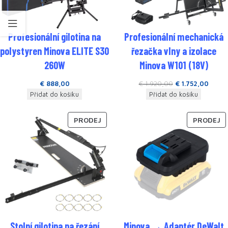
Profesionální gilotina na
Profesionální mechanická
polystyren Minova ELITE S30
řezačka vlny a izolace
260W
Minova W101 (18V)
€
888,00
€
1.920,00
€
1.752,00
Přidat do košíku
Přidat do košíku
PRODEJ
PRODEJ
Stolní gilotina na řezání
Minova → Adaptér DeWalt