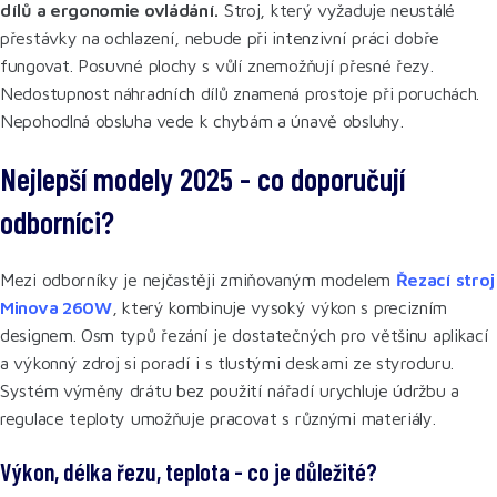
dílů a ergonomie ovládání.
Stroj, který vyžaduje neustálé
přestávky na ochlazení, nebude při intenzivní práci dobře
fungovat. Posuvné plochy s vůlí znemožňují přesné řezy.
Nedostupnost náhradních dílů znamená prostoje při poruchách.
Nepohodlná obsluha vede k chybám a únavě obsluhy.
Nejlepší modely 2025 - co doporučují
odborníci?
Mezi odborníky je nejčastěji zmiňovaným modelem
Řezací stroj
Minova 260W
, který kombinuje vysoký výkon s precizním
designem. Osm typů řezání je dostatečných pro většinu aplikací
a výkonný zdroj si poradí i s tlustými deskami ze styroduru.
Systém výměny drátu bez použití nářadí urychluje údržbu a
regulace teploty umožňuje pracovat s různými materiály.
Výkon, délka řezu, teplota - co je důležité?