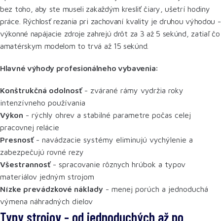
bez toho, aby ste museli zakaždým kresliť čiary, ušetrí hodiny
práce. Rýchlosť rezania pri zachovaní kvality je druhou výhodou -
výkonné napájacie zdroje zahrejú drôt za 3 až 5 sekúnd, zatiaľ čo
amatérskym modelom to trvá až 15 sekúnd.
Hlavné výhody profesionálneho vybavenia:
Konštrukčná odolnosť
- zvárané rámy vydržia roky
intenzívneho používania
Výkon
- rýchly ohrev a stabilné parametre počas celej
pracovnej relácie
Presnosť
- navádzacie systémy eliminujú vychýlenie a
zabezpečujú rovné rezy
Všestrannosť
- spracovanie rôznych hrúbok a typov
materiálov jedným strojom
Nízke prevádzkové náklady
- menej porúch a jednoduchá
výmena náhradných dielov
Typy strojov - od jednoduchých až po