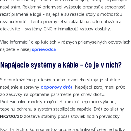
napájaním. Reklamný priemysel vyžaduje presnosť a schopnosť
rezať písmená a logá - najlepšie sú rezacie stoly s možnosťou
rezania kontúr. Tento priemysel si zakladá na automatizácii a
efektivite - systémy CNC minimalizujú vstupy obsluhy.
Viac informácií o aplikáciách v rôznych priemyselných odvetviach
nájdete v našej
sprievodca
.
Napájacie systémy a káble - čo je v nich?
Srdcom každého profesionálneho rezacieho stroja je stabilné
napájanie a správny
odporový drôt
. Napájací zdroj mení prúd
zo zásuvky na optimálne parametre pre ohrev drôtu.
Profesionálne modely majú elektronickú reguláciu výkonu,
tepelnú ochranu a systém stabilizácie napätia. Drôt zo zliatiny
NiCr80/20
zostáva stabilný počas stoviek hodín prevádzky.
Kvalita týchto komponentov určuje spoľahlivosť celej jednotky.