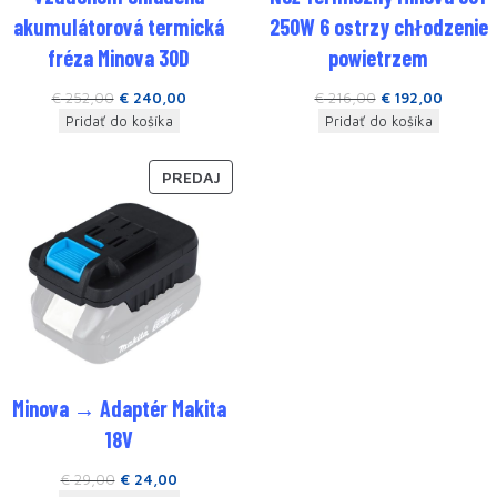
akumulátorová termická
250W 6 ostrzy chłodzenie
fréza Minova 30D
powietrzem
€
252,00
€
240,00
€
216,00
€
192,00
Pridať do košíka
Pridať do košíka
PREDAJ
Minova → Adaptér Makita
18V
€
29,00
€
24,00