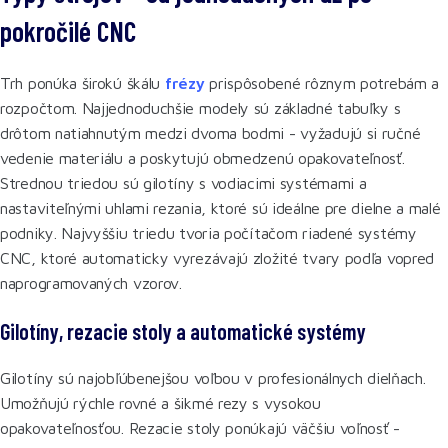
pokročilé CNC
Trh ponúka širokú škálu
frézy
prispôsobené rôznym potrebám a
rozpočtom. Najjednoduchšie modely sú základné tabuľky s
drôtom natiahnutým medzi dvoma bodmi - vyžadujú si ručné
vedenie materiálu a poskytujú obmedzenú opakovateľnosť.
Strednou triedou sú gilotíny s vodiacimi systémami a
nastaviteľnými uhlami rezania, ktoré sú ideálne pre dielne a malé
podniky. Najvyššiu triedu tvoria počítačom riadené systémy
CNC, ktoré automaticky vyrezávajú zložité tvary podľa vopred
naprogramovaných vzorov.
Gilotíny, rezacie stoly a automatické systémy
Gilotíny sú najobľúbenejšou voľbou v profesionálnych dielňach.
Umožňujú rýchle rovné a šikmé rezy s vysokou
opakovateľnosťou. Rezacie stoly ponúkajú väčšiu voľnosť -