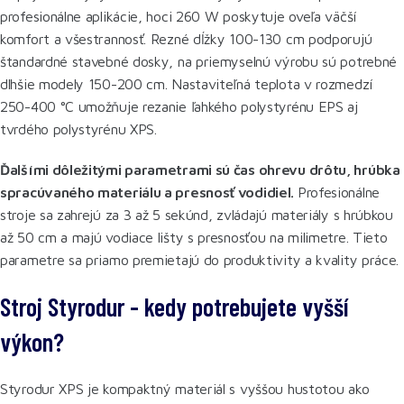
profesionálne aplikácie, hoci 260 W poskytuje oveľa väčší
komfort a všestrannosť. Rezné dĺžky 100-130 cm podporujú
štandardné stavebné dosky, na priemyselnú výrobu sú potrebné
dlhšie modely 150-200 cm. Nastaviteľná teplota v rozmedzí
250-400 °C umožňuje rezanie ľahkého polystyrénu EPS aj
tvrdého polystyrénu XPS.
Ďalšími dôležitými parametrami sú čas ohrevu drôtu, hrúbka
spracúvaného materiálu a presnosť vodidiel.
Profesionálne
stroje sa zahrejú za 3 až 5 sekúnd, zvládajú materiály s hrúbkou
až 50 cm a majú vodiace lišty s presnosťou na milimetre. Tieto
parametre sa priamo premietajú do produktivity a kvality práce.
Stroj Styrodur - kedy potrebujete vyšší
výkon?
Styrodur XPS je kompaktný materiál s vyššou hustotou ako