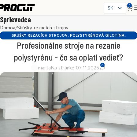
0
SK
PL
Sprievodca
EN
Domov
Skúšky rezacích strojov
CS
SKÚŠKY REZACÍCH STROJOV
,
POLYSTYRÉNOVÁ GILOTÍNA
,
HU
Profesionálne stroje na rezanie
PORADENSTVO
FR
polystyrénu - čo sa oplatí vedieť?
ES
0
IT
marta
Na stránke 07.11.2025
UK
RO
DE