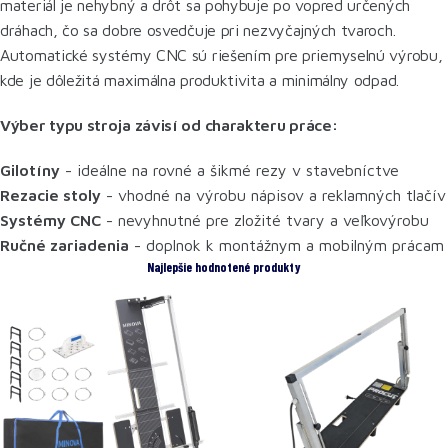
materiál je nehybný a drôt sa pohybuje po vopred určených
dráhach, čo sa dobre osvedčuje pri nezvyčajných tvaroch.
Automatické systémy CNC sú riešením pre priemyselnú výrobu,
kde je dôležitá maximálna produktivita a minimálny odpad.
Výber typu stroja závisí od charakteru práce:
Gilotíny
- ideálne na rovné a šikmé rezy v stavebníctve
Rezacie stoly
- vhodné na výrobu nápisov a reklamných tlačív
Systémy CNC
- nevyhnutné pre zložité tvary a veľkovýrobu
Ručné zariadenia
- doplnok k montážnym a mobilným prácam
Najlepšie hodnotené produkty