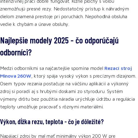
intenzívnej práci dobre fungovať. Klzné plochy s vôľou
znemožňujú presné rezy. Nedostatočný prístup k náhradným
dielom znamená prestoje pri poruchách. Nepohodlná obsluha
vedie k chybám a únave obsluhy.
Najlepšie modely 2025 - čo odporúčajú
odborníci?
Medzi odborníkmi sa najčastejšie spomína model
Rezací stroj
Minova 260W
, ktorý spája vysoký výkon s precíznym dizajnom.
Osem typov rezania postačuje na väčšinu aplikácií a výkonný
zdroj si poradí aj s hrubými doskami zo styroduru. Systém
výmeny drôtu bez použitia náradia urýchľuje údržbu a regulácia
teploty umožňuje pracovať s rôznymi materiálmi.
Výkon, dĺžka rezu, teplota - čo je dôležité?
Napájací zdroj by mal mať minimálny výkon 200 W pre