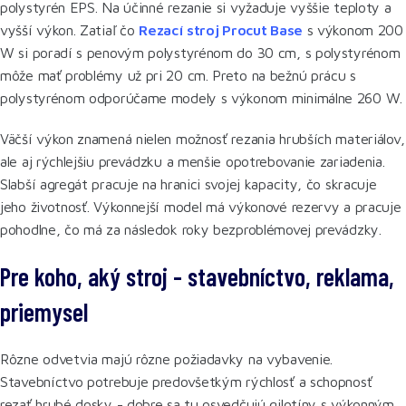
polystyrén EPS. Na účinné rezanie si vyžaduje vyššie teploty a
vyšší výkon. Zatiaľ čo
Rezací stroj Procut Base
s výkonom 200
W si poradí s penovým polystyrénom do 30 cm, s polystyrénom
môže mať problémy už pri 20 cm. Preto na bežnú prácu s
polystyrénom odporúčame modely s výkonom minimálne 260 W.
Väčší výkon znamená nielen možnosť rezania hrubších materiálov,
ale aj rýchlejšiu prevádzku a menšie opotrebovanie zariadenia.
Slabší agregát pracuje na hranici svojej kapacity, čo skracuje
jeho životnosť. Výkonnejší model má výkonové rezervy a pracuje
pohodlne, čo má za následok roky bezproblémovej prevádzky.
Pre koho, aký stroj - stavebníctvo, reklama,
priemysel
Rôzne odvetvia majú rôzne požiadavky na vybavenie.
Stavebníctvo potrebuje predovšetkým rýchlosť a schopnosť
rezať hrubé dosky - dobre sa tu osvedčujú gilotíny s výkonným