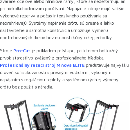
zvárané oceľové alebo hliníkové rámy, ktoré sa nedeformujú ani
pri niekoľkohodinovom používaní. Napájacie zdroje majú väčšie
výkonové rezervy a počas intenzívneho používania sa
neprehrievajú. Systémy napínania drôtu sú presné a ľahko
nastaviteľné a samotná konštrukcia umožňuje výmenu
opotrebovaných dielov bez nutnosti kúpy celej jednotky.
Stroje
Pro-Cut
je príkladom prístupu, pri ktorom bol každý
prvok starostlivo zvážený z profesionálneho hľadiska.
Profesionálny rezací stroj Minova ELITE
predstavuje najvyššiu
úroveň sofistikovanosti s presnými vodidlami, výkonným
napájaním s reguláciou teploty a systémom rýchlej výmeny
drôtu bez použitia náradia.