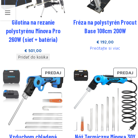
Gilotína na rezanie
Fréza na polystyrén Procut
polystyrénu Minova Pro
Base 108cm 200W
260W (sieť + batéria)
€
192,00
Prečítajte si viac
€
501,00
Pridať do košíka
PREDAJ
PREDAJ
Vzduchom chladená
Nóż Termiczny Minova 30Y