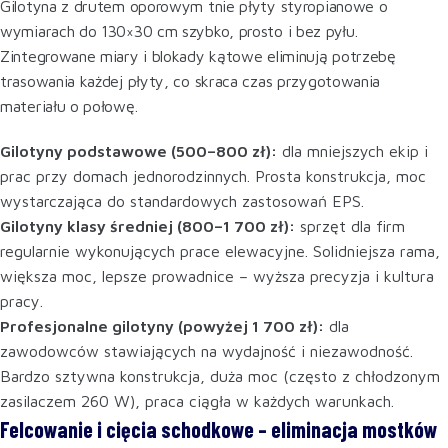
Gilotyna z drutem oporowym tnie płyty styropianowe o
wymiarach do 130×30 cm szybko, prosto i bez pyłu.
Zintegrowane miary i blokady kątowe eliminują potrzebę
trasowania każdej płyty, co skraca czas przygotowania
materiału o połowę.
Gilotyny podstawowe (500–800 zł):
dla mniejszych ekip i
prac przy domach jednorodzinnych. Prosta konstrukcja, moc
wystarczająca do standardowych zastosowań EPS.
Gilotyny klasy średniej (800–1 700 zł):
sprzęt dla firm
regularnie wykonujących prace elewacyjne. Solidniejsza rama,
większa moc, lepsze prowadnice – wyższa precyzja i kultura
pracy.
Profesjonalne gilotyny (powyżej 1 700 zł):
dla
zawodowców stawiających na wydajność i niezawodność.
Bardzo sztywna konstrukcja, duża moc (często z chłodzonym
zasilaczem 260 W), praca ciągła w każdych warunkach.
Felcowanie i cięcia schodkowe – eliminacja mostków