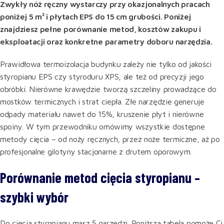
Zwykły nóż ręczny wystarczy przy okazjonalnych pracach
poniżej 5 m² i płytach EPS do 15 cm grubości. Poniżej
znajdziesz pełne porównanie metod, kosztów zakupu i
eksploatacji oraz konkretne parametry doboru narzędzia.
Prawidłowa termoizolacja budynku zależy nie tylko od jakości
styropianu EPS czy styroduru XPS, ale też od precyzji jego
obróbki. Nierówne krawędzie tworzą szczeliny prowadzące do
mostków termicznych i strat ciepła. Złe narzędzie generuje
odpady materiału nawet do 15%, kruszenie płyt i nierówne
spoiny. W tym przewodniku omówimy wszystkie dostępne
metody cięcia – od noży ręcznych, przez noże termiczne, aż po
profesjonalne gilotyny stacjonarne z drutem oporowym.
Porównanie metod cięcia styropianu –
szybki wybór
Do cięcia styropianu masz 5 narzędzi. Poniższa tabela pomoże Ci