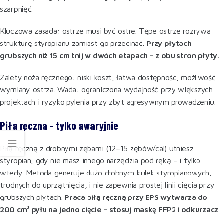
szarpnięć.
Kluczowa zasada: ostrze musi być ostre. Tępe ostrze rozrywa
strukturę styropianu zamiast go przecinać.
Przy płytach
grubszych niż 15 cm tnij w dwóch etapach – z obu stron płyty.
Zalety noża ręcznego: niski koszt, łatwa dostępność, możliwość
wymiany ostrza. Wada: ograniczona wydajność przy większych
projektach i ryzyko pylenia przy zbyt agresywnym prowadzeniu.
Piła ręczna – tylko awaryjnie
Piłą ręczną z drobnymi zębami (12–15 zębów/cal) utniesz
styropian, gdy nie masz innego narzędzia pod ręką – i tylko
wtedy. Metoda generuje dużo drobnych kulek styropianowych,
trudnych do uprzątnięcia, i nie zapewnia prostej linii cięcia przy
grubszych płytach.
Praca piłą ręczną przy EPS wytwarza do
200 cm³ pyłu na jedno cięcie – stosuj maskę FFP2 i odkurzacz