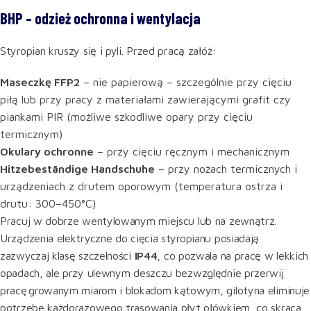
BHP – odzież ochronna i wentylacja
Styropian kruszy się i pyli. Przed pracą załóż:
Maseczkę FFP2
– nie papierową – szczególnie przy cięciu
piłą lub przy pracy z materiałami zawierającymi grafit czy
piankami PIR (możliwe szkodliwe opary przy cięciu
termicznym)
Okulary ochronne
– przy cięciu ręcznym i mechanicznym
Hitzebeständige Handschuhe
– przy nożach termicznych i
urządzeniach z drutem oporowym (temperatura ostrza i
drutu: 300–450°C)
Pracuj w dobrze wentylowanym miejscu lub na zewnątrz.
Urządzenia elektryczne do cięcia styropianu posiadają
zazwyczaj klasę szczelności
IP44
, co pozwala na pracę w lekkich
opadach, ale przy ulewnym deszczu bezwzględnie przerwij
pracę.growanym miarom i blokadom kątowym, gilotyna eliminuje
potrzebę każdorazowego trasowania płyt ołówkiem, co skraca