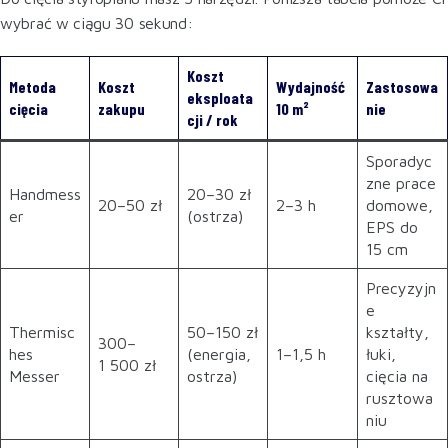
wybrać w ciągu 30 sekund:
Koszt
Metoda
Koszt
Wydajność
Zastosowa
eksploata
cięcia
zakupu
10 m²
nie
cji / rok
Sporadyc
zne prace
Handmess
20–30 zł
20–50 zł
2–3 h
domowe,
er
(ostrza)
EPS do
15 cm
Precyzyjn
e
Thermisc
50–150 zł
kształty,
300–
hes
(energia,
1–1,5 h
łuki,
1 500 zł
Messer
ostrza)
cięcia na
rusztowa
niu