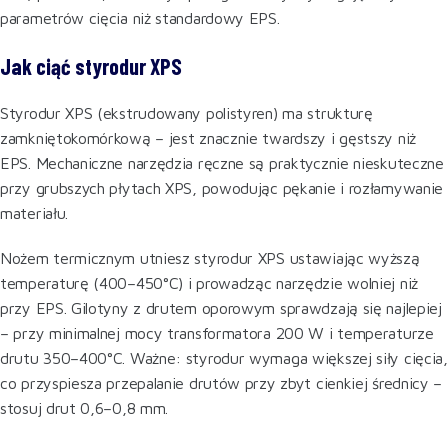
parametrów cięcia niż standardowy EPS.
Jak ciąć styrodur XPS
Styrodur XPS (ekstrudowany polistyren) ma strukturę
zamkniętokomórkową – jest znacznie twardszy i gęstszy niż
EPS. Mechaniczne narzędzia ręczne są praktycznie nieskuteczne
przy grubszych płytach XPS, powodując pękanie i rozłamywanie
materiału.
Nożem termicznym utniesz styrodur XPS ustawiając wyższą
temperaturę (400–450°C) i prowadząc narzędzie wolniej niż
przy EPS. Gilotyny z drutem oporowym sprawdzają się najlepiej
– przy minimalnej mocy transformatora 200 W i temperaturze
drutu 350–400°C. Ważne: styrodur wymaga większej siły cięcia,
co przyspiesza przepalanie drutów przy zbyt cienkiej średnicy –
stosuj drut 0,6–0,8 mm.