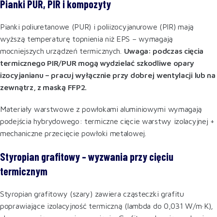
Pianki PUR, PIR i kompozyty
Pianki poliuretanowe (PUR) i poliizocyjanurowe (PIR) mają
wyższą temperaturę topnienia niż EPS – wymagają
mocniejszych urządzeń termicznych.
Uwaga: podczas cięcia
termicznego PIR/PUR mogą wydzielać szkodliwe opary
izocyjanianu – pracuj wyłącznie przy dobrej wentylacji lub na
zewnątrz, z maską FFP2.
Materiały warstwowe z powłokami aluminiowymi wymagają
podejścia hybrydowego: termiczne cięcie warstwy izolacyjnej +
mechaniczne przecięcie powłoki metalowej.
Styropian grafitowy – wyzwania przy cięciu
termicznym
Styropian grafitowy (szary) zawiera cząsteczki grafitu
poprawiające izolacyjność termiczną (lambda do 0,031 W/m·K),