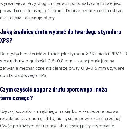
wyraźniejsza. Przy długich cięciach połóż sztywną listwę jako
prowadnicę i dociśnij ją ściskami. Dobrze oznaczona linia skraca
czas cięcia i eliminuje błędy.
Jaką średnicę drutu wybrać do twardego styroduru
XPS?
Do gęstych materiałów takich jak styrodur XPS i pianki PIR/PUR
stosuj druty o grubości 0,6–0,8 mm – są odporniejsze na
zerwanie mechaniczne niż cieńsze druty 0,3–0,5 mm używane
do standardowego EPS.
Czym czyścić nagar z drutu oporowego i noża
termicznego?
Używaj szczotki z miękkiego mosiądzu – skutecznie usuwa
resztki polistyrenu i grafitu, nie rysując powierzchni grzejnej.
Czyść po każdym dniu pracy lub częściej przy styropianie