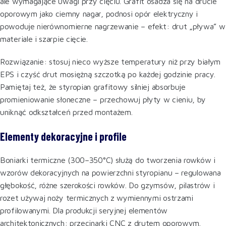
ale wymagające uwagi przy cięciu. Grafit osadza się na drucie
oporowym jako ciemny nagar, podnosi opór elektryczny i
powoduje nierównomierne nagrzewanie – efekt: drut „pływa” w
materiale i szarpie cięcie.
Rozwiązanie: stosuj nieco wyższe temperatury niż przy białym
EPS i czyść drut mosiężną szczotką po każdej godzinie pracy.
Pamiętaj też, że styropian grafitowy silniej absorbuje
promieniowanie słoneczne – przechowuj płyty w cieniu, by
uniknąć odkształceń przed montażem.
Elementy dekoracyjne i profile
Boniarki termiczne (300–350°C) służą do tworzenia rowków i
wzorów dekoracyjnych na powierzchni styropianu – regulowana
głębokość, różne szerokości rowków. Do gzymsów, pilastrów i
rozet używaj noży termicznych z wymiennymi ostrzami
profilowanymi. Dla produkcji seryjnej elementów
architektonicznych: przecinarki CNC z drutem oporowym.