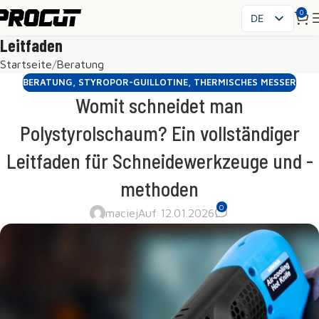
0
DE
PL
Leitfaden
EN
Startseite
Beratung
SK
BERATUNG
,
STYROPOR-GUILLOTINE
,
THERMISCHES MESSER
CS
Womit schneidet man
HU
Polystyrolschaum? Ein vollständiger
FR
Leitfaden für Schneidewerkzeuge und -
ES
IT
methoden
UK
0
maciej
Auf 12.01.2026
RO