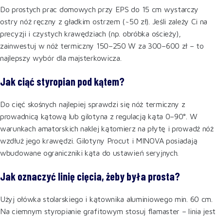
Do prostych prac domowych przy EPS do 15 cm wystarczy
ostry nóż ręczny z gładkim ostrzem (~50 zł). Jeśli zależy Ci na
precyzji i czystych krawędziach (np. obróbka ościeży),
zainwestuj w nóż termiczny 150–250 W za 300–600 zł – to
najlepszy wybór dla majsterkowicza.
Jak ciąć styropian pod kątem?
Do cięć skośnych najlepiej sprawdzi się nóż termiczny z
prowadnicą kątową lub gilotyna z regulacją kąta 0–90°. W
warunkach amatorskich naklej kątomierz na płytę i prowadź nóż
wzdłuż jego krawędzi. Gilotyny Procut i MINOVA posiadają
wbudowane ograniczniki kąta do ustawień seryjnych.
Jak oznaczyć linię cięcia, żeby była prosta?
Użyj ołówka stolarskiego i kątownika aluminiowego min. 60 cm.
Na ciemnym styropianie grafitowym stosuj flamaster – linia jest