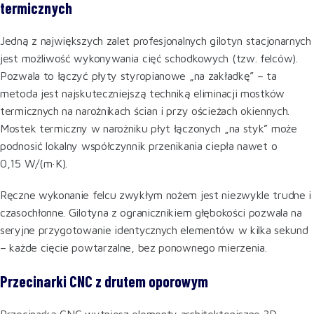
termicznych
Jedną z największych zalet profesjonalnych gilotyn stacjonarnych
jest możliwość wykonywania cięć schodkowych (tzw. felców).
Pozwala to łączyć płyty styropianowe „na zakładkę” – ta
metoda jest najskuteczniejszą techniką eliminacji mostków
termicznych na narożnikach ścian i przy ościeżach okiennych.
Mostek termiczny w narożniku płyt łączonych „na styk” może
podnosić lokalny współczynnik przenikania ciepła nawet o
0,15 W/(m·K).
Ręczne wykonanie felcu zwykłym nożem jest niezwykle trudne i
czasochłonne. Gilotyna z ogranicznikiem głębokości pozwala na
seryjne przygotowanie identycznych elementów w kilka sekund
– każde cięcie powtarzalne, bez ponownego mierzenia.
Przecinarki CNC z drutem oporowym
Przecinarką CNC wytniesz elementy architektoniczne 3D