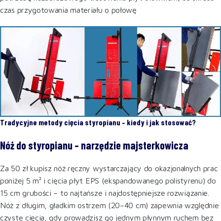
czas przygotowania materiału o połowę
Tradycyjne metody cięcia styropianu – kiedy i jak stosować?
Nóż do styropianu – narzędzie majsterkowicza
Za 50 zł kupisz nóż ręczny wystarczający do okazjonalnych prac
poniżej 5 m² i cięcia płyt EPS (ekspandowanego polistyrenu) do
15 cm grubości – to najtańsze i najdostępniejsze rozwiązanie.
Nóż z długim, gładkim ostrzem (20–40 cm) zapewnia względnie
czyste cięcia, gdy prowadzisz go jednym płynnym ruchem bez