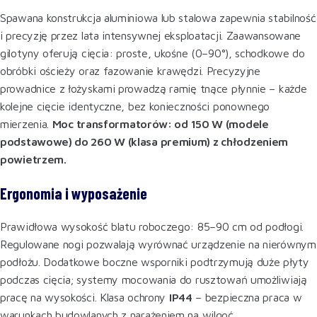
Spawana konstrukcja aluminiowa lub stalowa zapewnia stabilność
i precyzję przez lata intensywnej eksploatacji. Zaawansowane
gilotyny oferują cięcia: proste, ukośne (0–90°), schodkowe do
obróbki ościeży oraz fazowanie krawędzi. Precyzyjne
prowadnice z łożyskami prowadzą ramię tnące płynnie – każde
kolejne cięcie identyczne, bez konieczności ponownego
mierzenia.
Moc transformatorów: od 150 W (modele
podstawowe) do 260 W (klasa premium) z chłodzeniem
powietrzem.
Ergonomia i wyposażenie
Prawidłowa wysokość blatu roboczego: 85–90 cm od podłogi.
Regulowane nogi pozwalają wyrównać urządzenie na nierównym
podłożu. Dodatkowe boczne wsporniki podtrzymują duże płyty
podczas cięcia; systemy mocowania do rusztowań umożliwiają
pracę na wysokości. Klasa ochrony
IP44
– bezpieczna praca w
warunkach budowlanych z narażeniem na wilgoć.