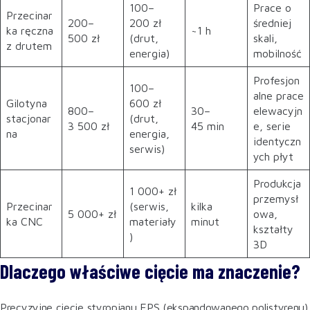
100–
Prace o
Przecinar
200–
200 zł
średniej
ka ręczna
~1 h
500 zł
(drut,
skali,
z drutem
energia)
mobilność
Profesjon
100–
alne prace
Gilotyna
600 zł
800–
30–
elewacyjn
stacjonar
(drut,
3 500 zł
45 min
e, serie
na
energia,
identyczn
serwis)
ych płyt
Produkcja
1 000+ zł
przemysł
Przecinar
(serwis,
kilka
5 000+ zł
owa,
ka CNC
materiały
minut
kształty
)
3D
Dlaczego właściwe cięcie ma znaczenie?
Precyzyjne cięcie styropianu EPS (ekspandowanego polistyrenu)