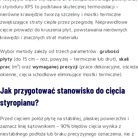
i styroduru XPS to podstawa skutecznej termoizolacji –
nierówne krawędzie tworzą szczeliny i mostki termiczne
zwiększające straty ciepła przez przegrodę. Nieprawidłowe
cięcie prowadzi do kruszenia płyt, powstawania nierównych
krawędzi i znacznych strat materiału.
Wybór metody zależy od trzech parametrów:
grubości
płyty
(do 15 cm – nóż, powyżej – termicznie lub drut),
skali
prac
(m²) oraz
wymaganej precyzji
(prace dekoracyjne, ościeża
okienne, cięcia schodkowe eliminujące mostki termiczne).
Jak przygotować stanowisko do cięcia
styropianu?
Przed cięciem połóż płytę na stabilnej, płaskiej powierzchni i
zaznacz linię kątownikiem – 90% błędów cięcia wynika z
niestabilnego podłoża lub braku precyzyjnego oznaczenia, nie z