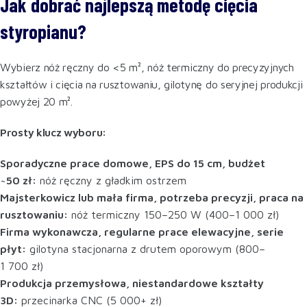
Jak dobrać najlepszą metodę cięcia
styropianu?
Wybierz nóż ręczny do <5 m², nóż termiczny do precyzyjnych
kształtów i cięcia na rusztowaniu, gilotynę do seryjnej produkcji
powyżej 20 m².
Prosty klucz wyboru:
Sporadyczne prace domowe, EPS do 15 cm, budżet
~50 zł:
nóż ręczny z gładkim ostrzem
Majsterkowicz lub mała firma, potrzeba precyzji, praca na
rusztowaniu:
nóż termiczny 150–250 W (400–1 000 zł)
Firma wykonawcza, regularne prace elewacyjne, serie
płyt:
gilotyna stacjonarna z drutem oporowym (800–
1 700 zł)
Produkcja przemysłowa, niestandardowe kształty
3D:
przecinarka CNC (5 000+ zł)