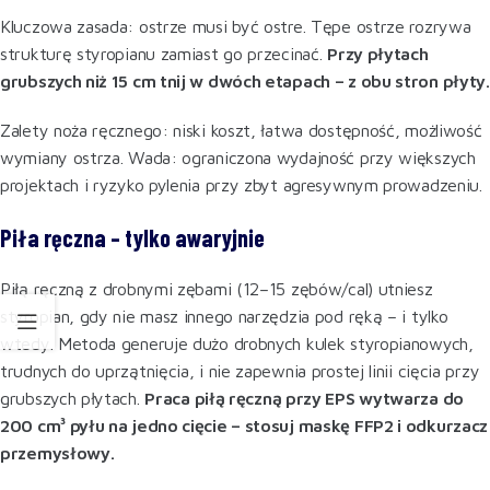
Kluczowa zasada: ostrze musi być ostre. Tępe ostrze rozrywa
strukturę styropianu zamiast go przecinać.
Przy płytach
grubszych niż 15 cm tnij w dwóch etapach – z obu stron płyty.
Zalety noża ręcznego: niski koszt, łatwa dostępność, możliwość
wymiany ostrza. Wada: ograniczona wydajność przy większych
projektach i ryzyko pylenia przy zbyt agresywnym prowadzeniu.
Piła ręczna – tylko awaryjnie
Piłą ręczną z drobnymi zębami (12–15 zębów/cal) utniesz
styropian, gdy nie masz innego narzędzia pod ręką – i tylko
wtedy. Metoda generuje dużo drobnych kulek styropianowych,
trudnych do uprzątnięcia, i nie zapewnia prostej linii cięcia przy
grubszych płytach.
Praca piłą ręczną przy EPS wytwarza do
200 cm³ pyłu na jedno cięcie – stosuj maskę FFP2 i odkurzacz
przemysłowy.