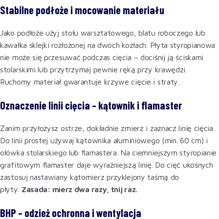
Stabilne podłoże i mocowanie materiału
Jako podłoże użyj stołu warsztatowego, blatu roboczego lub
kawałka sklejki rozłożonej na dwóch kozłach. Płyta styropianowa
nie może się przesuwać podczas cięcia – dociśnij ją ściskami
stolarskimi lub przytrzymaj pewnie ręką przy krawędzi.
Ruchomy materiał gwarantuje krzywe cięcie i straty.
Oznaczenie linii cięcia – kątownik i flamaster
Zanim przyłożysz ostrze, dokładnie zmierz i zaznacz linię cięcia.
Do linii prostej używaj kątownika aluminiowego (min. 60 cm) i
ołówka stolarskiego lub flamastera. Na ciemniejszym styropianie
grafitowym flamaster daje wyraźniejszą linię. Do cięć ukośnych
zastosuj nastawiany kątomierz przyklejony taśmą do
płyty.
Zasada: mierz dwa razy, tnij raz.
BHP – odzież ochronna i wentylacja