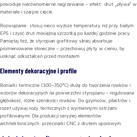
powoduje nierównomierne nagrzewanie – efekt: drut „pływa” w
materiale i szarpie cięcie.
Rozwiązanie: stosuj nieco wyższe temperatury niż przy białym
EPS i czyść drut mosiężną szczotką po każdej godzinie pracy.
Pamiętaj też, że styropian grafitowy silniej absorbuje
promieniowanie słoneczne – przechowuj płyty w cieniu, by
uniknąć odkształceń przed montażem.
Elementy dekoracyjne i profile
Boniarki termiczne (300–350°C) służą do tworzenia rowków i
wzorów dekoracyjnych na powierzchni styropianu – regulowana
głębokość, różne szerokości rowków. Do gzymsów, pilastrów i
rozet używaj noży termicznych z wymiennymi ostrzami
profilowanymi. Dla produkcji seryjnej elementów
architektonicznych: przecinarki CNC z drutem oporowym.