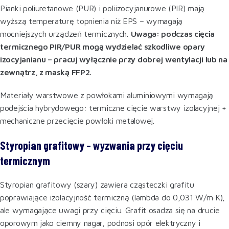
Pianki poliuretanowe (PUR) i poliizocyjanurowe (PIR) mają
wyższą temperaturę topnienia niż EPS – wymagają
mocniejszych urządzeń termicznych.
Uwaga: podczas cięcia
termicznego PIR/PUR mogą wydzielać szkodliwe opary
izocyjanianu – pracuj wyłącznie przy dobrej wentylacji lub na
zewnątrz, z maską FFP2.
Materiały warstwowe z powłokami aluminiowymi wymagają
podejścia hybrydowego: termiczne cięcie warstwy izolacyjnej +
mechaniczne przecięcie powłoki metalowej.
Styropian grafitowy – wyzwania przy cięciu
termicznym
Styropian grafitowy (szary) zawiera cząsteczki grafitu
poprawiające izolacyjność termiczną (lambda do 0,031 W/m·K),
ale wymagające uwagi przy cięciu. Grafit osadza się na drucie
oporowym jako ciemny nagar, podnosi opór elektryczny i