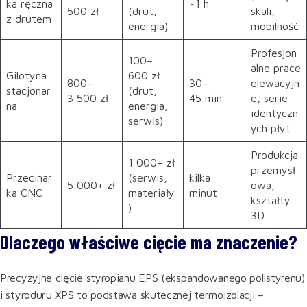
ka ręczna
~1 h
500 zł
(drut,
skali,
z drutem
energia)
mobilność
Profesjon
100–
alne prace
Gilotyna
600 zł
800–
30–
elewacyjn
stacjonar
(drut,
3 500 zł
45 min
e, serie
na
energia,
identyczn
serwis)
ych płyt
Produkcja
1 000+ zł
przemysł
Przecinar
(serwis,
kilka
5 000+ zł
owa,
ka CNC
materiały
minut
kształty
)
3D
Dlaczego właściwe cięcie ma znaczenie?
Precyzyjne cięcie styropianu EPS (ekspandowanego polistyrenu)
i styroduru XPS to podstawa skutecznej termoizolacji –