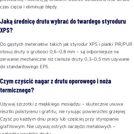
czas cięcia i eliminuje błędy.
Jaką średnicę drutu wybrać do twardego styroduru
XPS?
Do gęstych materiałów takich jak styrodur XPS i pianki PIR/PUR
stosuj druty o grubości 0,6–0,8 mm – są odporniejsze na
zerwanie mechaniczne niż cieńsze druty 0,3–0,5 mm używane
do standardowego EPS.
Czym czyścić nagar z drutu oporowego i noża
termicznego?
Używaj szczotki z miękkiego mosiądzu – skutecznie usuwa
resztki polistyrenu i grafitu, nie rysując powierzchni grzejnej.
Czyść po każdym dniu pracy lub częściej przy styropianie
grafitowym. Nie używaj ostrych narzędzi metalowych –
uszkodzą powłokę drutu.