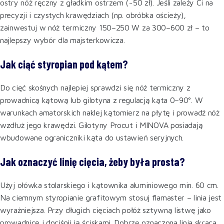
ostry nóż ręczny z gładkim ostrzem (~50 zł). Jeśli zależy Ci na
precyzji i czystych krawędziach (np. obróbka ościeży),
zainwestuj w nóż termiczny 150–250 W za 300–600 zł – to
najlepszy wybór dla majsterkowicza.
Jak ciąć styropian pod kątem?
Do cięć skośnych najlepiej sprawdzi się nóż termiczny z
prowadnicą kątową lub gilotyna z regulacją kąta 0–90°. W
warunkach amatorskich naklej kątomierz na płytę i prowadź nóż
wzdłuż jego krawędzi. Gilotyny Procut i MINOVA posiadają
wbudowane ograniczniki kąta do ustawień seryjnych.
Jak oznaczyć linię cięcia, żeby była prosta?
Użyj ołówka stolarskiego i kątownika aluminiowego min. 60 cm.
Na ciemnym styropianie grafitowym stosuj flamaster – linia jest
wyraźniejsza. Przy długich cięciach połóż sztywną listwę jako
prowadnicę i dociśnij ją ściskami. Dobrze oznaczona linia skraca