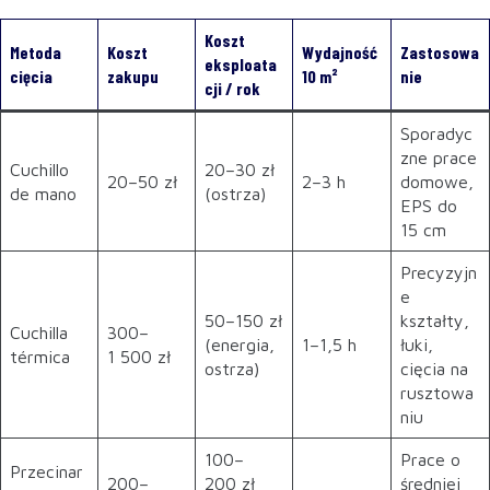
Koszt
Metoda
Koszt
Wydajność
Zastosowa
eksploata
cięcia
zakupu
10 m²
nie
cji / rok
Sporadyc
zne prace
Cuchillo
20–30 zł
20–50 zł
2–3 h
domowe,
de mano
(ostrza)
EPS do
15 cm
Precyzyjn
e
50–150 zł
kształty,
Cuchilla
300–
(energia,
1–1,5 h
łuki,
térmica
1 500 zł
ostrza)
cięcia na
rusztowa
niu
100–
Prace o
Przecinar
200–
200 zł
średniej