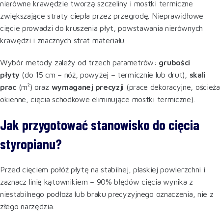
nierówne krawędzie tworzą szczeliny i mostki termiczne
zwiększające straty ciepła przez przegrodę. Nieprawidłowe
cięcie prowadzi do kruszenia płyt, powstawania nierównych
krawędzi i znacznych strat materiału.
Wybór metody zależy od trzech parametrów:
grubości
płyty
(do 15 cm – nóż, powyżej – termicznie lub drut),
skali
prac
(m²) oraz
wymaganej precyzji
(prace dekoracyjne, ościeża
okienne, cięcia schodkowe eliminujące mostki termiczne).
Jak przygotować stanowisko do cięcia
styropianu?
Przed cięciem połóż płytę na stabilnej, płaskiej powierzchni i
zaznacz linię kątownikiem – 90% błędów cięcia wynika z
niestabilnego podłoża lub braku precyzyjnego oznaczenia, nie z
złego narzędzia.