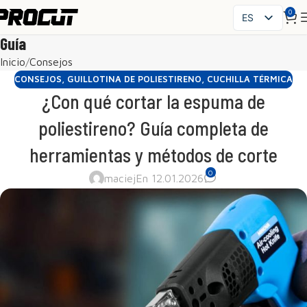
0
ES
PL
Guía
EN
Inicio
Consejos
SK
CONSEJOS
,
GUILLOTINA DE POLIESTIRENO
,
CUCHILLA TÉRMICA
CS
¿Con qué cortar la espuma de
HU
poliestireno? Guía completa de
FR
herramientas y métodos de corte
IT
UK
0
maciej
En 12.01.2026
RO
DE