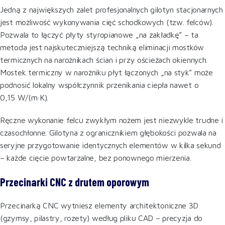
Jedną z największych zalet profesjonalnych gilotyn stacjonarnych
jest możliwość wykonywania cięć schodkowych (tzw. felców).
Pozwala to łączyć płyty styropianowe „na zakładkę” – ta
metoda jest najskuteczniejszą techniką eliminacji mostków
termicznych na narożnikach ścian i przy ościeżach okiennych.
Mostek termiczny w narożniku płyt łączonych „na styk” może
podnosić lokalny współczynnik przenikania ciepła nawet o
0,15 W/(m·K).
Ręczne wykonanie felcu zwykłym nożem jest niezwykle trudne i
czasochłonne. Gilotyna z ogranicznikiem głębokości pozwala na
seryjne przygotowanie identycznych elementów w kilka sekund
– każde cięcie powtarzalne, bez ponownego mierzenia.
Przecinarki CNC z drutem oporowym
Przecinarką CNC wytniesz elementy architektoniczne 3D
(gzymsy, pilastry, rozety) według pliku CAD – precyzja do