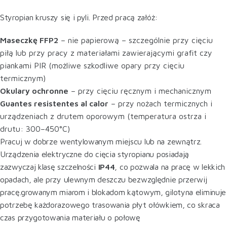
Styropian kruszy się i pyli. Przed pracą załóż:
Maseczkę FFP2
– nie papierową – szczególnie przy cięciu
piłą lub przy pracy z materiałami zawierającymi grafit czy
piankami PIR (możliwe szkodliwe opary przy cięciu
termicznym)
Okulary ochronne
– przy cięciu ręcznym i mechanicznym
Guantes resistentes al calor
– przy nożach termicznych i
urządzeniach z drutem oporowym (temperatura ostrza i
drutu: 300–450°C)
Pracuj w dobrze wentylowanym miejscu lub na zewnątrz.
Urządzenia elektryczne do cięcia styropianu posiadają
zazwyczaj klasę szczelności
IP44
, co pozwala na pracę w lekkich
opadach, ale przy ulewnym deszczu bezwzględnie przerwij
pracę.growanym miarom i blokadom kątowym, gilotyna eliminuje
potrzebę każdorazowego trasowania płyt ołówkiem, co skraca
czas przygotowania materiału o połowę