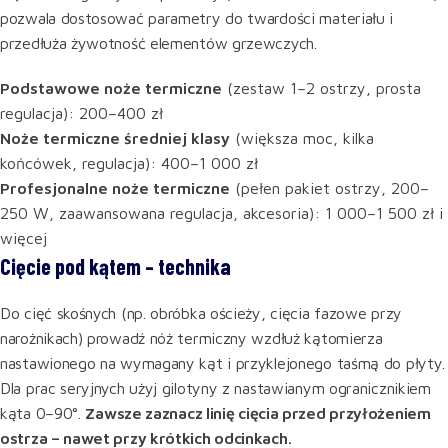
pozwala dostosować parametry do twardości materiału i
przedłuża żywotność elementów grzewczych.
Podstawowe noże termiczne
(zestaw 1–2 ostrzy, prosta
regulacja): 200–400 zł
Noże termiczne średniej klasy
(większa moc, kilka
końcówek, regulacja): 400–1 000 zł
Profesjonalne noże termiczne
(pełen pakiet ostrzy, 200–
250 W, zaawansowana regulacja, akcesoria): 1 000–1 500 zł i
więcej
Cięcie pod kątem – technika
Do cięć skośnych (np. obróbka ościeży, cięcia fazowe przy
narożnikach) prowadź nóż termiczny wzdłuż kątomierza
nastawionego na wymagany kąt i przyklejonego taśmą do płyty.
Dla prac seryjnych użyj gilotyny z nastawianym ogranicznikiem
kąta 0–90°.
Zawsze zaznacz linię cięcia przed przyłożeniem
ostrza – nawet przy krótkich odcinkach.