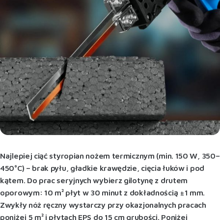
Najlepiej ciąć styropian nożem termicznym (min. 150 W, 350–
450°C) – brak pyłu, gładkie krawędzie, cięcia łuków i pod
kątem. Do prac seryjnych wybierz gilotynę z drutem
oporowym: 10 m² płyt w 30 minut z dokładnością ±1 mm.
Zwykły nóż ręczny wystarczy przy okazjonalnych pracach
poniżej 5 m² i płytach EPS do 15 cm grubości. Poniżej