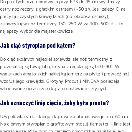
Do prostych prac domowych przy EPS do 15 cm wystarczy
ostry nóż ręczny z gładkim ostrzem (~50 zł). Jeśli zależy Ci na
precyzji i czystych krawędziach (np. obróbka ościeży),
zainwestuj w nóż termiczny 150–250 W za 300–600 zł – to
najlepszy wybór dla majsterkowicza.
Jak ciąć styropian pod kątem?
Do cięć skośnych najlepiej sprawdzi się nóż termiczny z
prowadnicą kątową lub gilotyna z regulacją kąta 0–90°. W
warunkach amatorskich naklej kątomierz na płytę i prowadź nóż
wzdłuż jego krawędzi. Gilotyny Procut i MINOVA posiadają
wbudowane ograniczniki kąta do ustawień seryjnych.
Jak oznaczyć linię cięcia, żeby była prosta?
Użyj ołówka stolarskiego i kątownika aluminiowego min. 60 cm.
Na ciemnym styropianie grafitowym stosuj flamaster – linia jest
wyraźniejsza. Przy długich cięciach połóż sztywną listwę jako