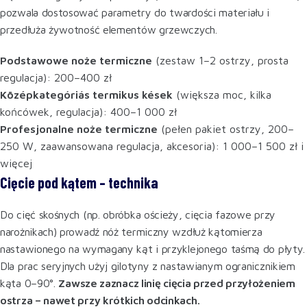
pozwala dostosować parametry do twardości materiału i
przedłuża żywotność elementów grzewczych.
Podstawowe noże termiczne
(zestaw 1–2 ostrzy, prosta
regulacja): 200–400 zł
Középkategóriás termikus kések
(większa moc, kilka
końcówek, regulacja): 400–1 000 zł
Profesjonalne noże termiczne
(pełen pakiet ostrzy, 200–
250 W, zaawansowana regulacja, akcesoria): 1 000–1 500 zł i
więcej
Cięcie pod kątem – technika
Do cięć skośnych (np. obróbka ościeży, cięcia fazowe przy
narożnikach) prowadź nóż termiczny wzdłuż kątomierza
nastawionego na wymagany kąt i przyklejonego taśmą do płyty.
Dla prac seryjnych użyj gilotyny z nastawianym ogranicznikiem
kąta 0–90°.
Zawsze zaznacz linię cięcia przed przyłożeniem
ostrza – nawet przy krótkich odcinkach.