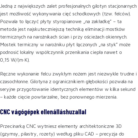
Jedną z największych zalet profesjonalnych gilotyn stacjonarnych
jest możliwość wykonywania cięć schodkowych (tzw. felców).
Pozwala to łączyć płyty styropianowe „na zakładkę” – ta
metoda jest najskuteczniejszą techniką eliminacji mostków
termicznych na narożnikach ścian i przy ościeżach okiennych.
Mostek termiczny w narożniku płyt łączonych „na styk” może
podnosić lokalny współczynnik przenikania ciepła nawet o
0,15 W/(m·K).
Ręczne wykonanie felcu zwykłym nożem jest niezwykle trudne i
czasochłonne. Gilotyna z ogranicznikiem głębokości pozwala na
seryjne przygotowanie identycznych elementów w kilka sekund
– każde cięcie powtarzalne, bez ponownego mierzenia.
CNC vágógépek ellenálláshuzallal
Przecinarką CNC wytniesz elementy architektoniczne 3D
(gzymsy, pilastry, rozety) według pliku CAD – precyzja do