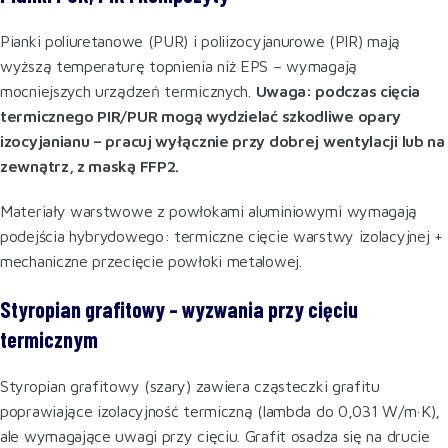
Pianki poliuretanowe (PUR) i poliizocyjanurowe (PIR) mają
wyższą temperaturę topnienia niż EPS – wymagają
mocniejszych urządzeń termicznych.
Uwaga: podczas cięcia
termicznego PIR/PUR mogą wydzielać szkodliwe opary
izocyjanianu – pracuj wyłącznie przy dobrej wentylacji lub na
zewnątrz, z maską FFP2.
Materiały warstwowe z powłokami aluminiowymi wymagają
podejścia hybrydowego: termiczne cięcie warstwy izolacyjnej +
mechaniczne przecięcie powłoki metalowej.
Styropian grafitowy – wyzwania przy cięciu
termicznym
Styropian grafitowy (szary) zawiera cząsteczki grafitu
poprawiające izolacyjność termiczną (lambda do 0,031 W/m·K),
ale wymagające uwagi przy cięciu. Grafit osadza się na drucie