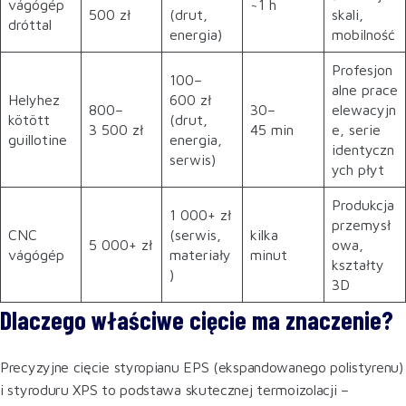
vágógép
~1 h
500 zł
(drut,
skali,
dróttal
energia)
mobilność
Profesjon
100–
alne prace
Helyhez
600 zł
800–
30–
elewacyjn
kötött
(drut,
3 500 zł
45 min
e, serie
guillotine
energia,
identyczn
serwis)
ych płyt
Produkcja
1 000+ zł
przemysł
CNC
(serwis,
kilka
5 000+ zł
owa,
vágógép
materiały
minut
kształty
)
3D
Dlaczego właściwe cięcie ma znaczenie?
Precyzyjne cięcie styropianu EPS (ekspandowanego polistyrenu)
i styroduru XPS to podstawa skutecznej termoizolacji –