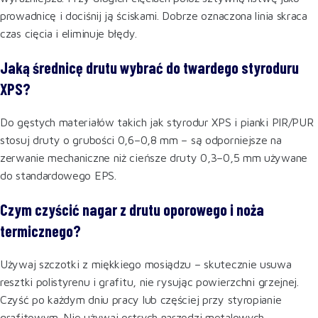
prowadnicę i dociśnij ją ściskami. Dobrze oznaczona linia skraca
czas cięcia i eliminuje błędy.
Jaką średnicę drutu wybrać do twardego styroduru
XPS?
Do gęstych materiałów takich jak styrodur XPS i pianki PIR/PUR
stosuj druty o grubości 0,6–0,8 mm – są odporniejsze na
zerwanie mechaniczne niż cieńsze druty 0,3–0,5 mm używane
do standardowego EPS.
Czym czyścić nagar z drutu oporowego i noża
termicznego?
Używaj szczotki z miękkiego mosiądzu – skutecznie usuwa
resztki polistyrenu i grafitu, nie rysując powierzchni grzejnej.
Czyść po każdym dniu pracy lub częściej przy styropianie
grafitowym. Nie używaj ostrych narzędzi metalowych –