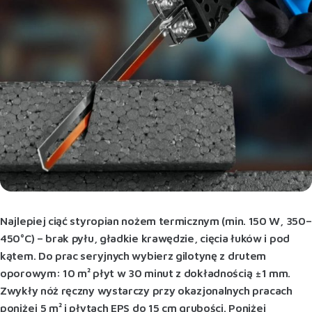
Najlepiej ciąć styropian nożem termicznym (min. 150 W, 350–
450°C) – brak pyłu, gładkie krawędzie, cięcia łuków i pod
kątem. Do prac seryjnych wybierz gilotynę z drutem
oporowym: 10 m² płyt w 30 minut z dokładnością ±1 mm.
Zwykły nóż ręczny wystarczy przy okazjonalnych pracach
poniżej 5 m² i płytach EPS do 15 cm grubości. Poniżej