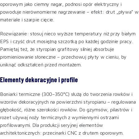
oporowym jako ciemny nagar, podnosi opór elektryczny i
powoduje nierównomierne nagrzewanie – efekt: drut „pływa” w
materiale i szarpie cięcie.
Rozwiązanie: stosuj nieco wyższe temperatury niż przy białym
EPS i czyść drut mosiężną szczotką po każdej godzinie pracy.
Pamiętaj też, że styropian grafitowy silniej absorbuje
promieniowanie słoneczne – przechowuj płyty w cieniu, by
uniknąć odkształceń przed montażem.
Elementy dekoracyjne i profile
Boniarki termiczne (300–350°C) służą do tworzenia rowków i
wzorów dekoracyjnych na powierzchni styropianu – regulowana
głębokość, różne szerokości rowków. Do gzymsów, pilastrów i
rozet używaj noży termicznych z wymiennymi ostrzami
profilowanymi. Dla produkcji seryjnej elementów
architektonicznych: przecinarki CNC z drutem oporowym.