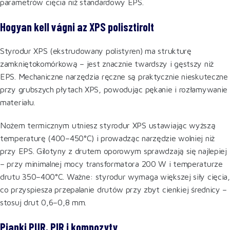
parametrów cięcia niż standardowy EPS.
Hogyan kell vágni az XPS polisztirolt
Styrodur XPS (ekstrudowany polistyren) ma strukturę
zamkniętokomórkową – jest znacznie twardszy i gęstszy niż
EPS. Mechaniczne narzędzia ręczne są praktycznie nieskuteczne
przy grubszych płytach XPS, powodując pękanie i rozłamywanie
materiału.
Nożem termicznym utniesz styrodur XPS ustawiając wyższą
temperaturę (400–450°C) i prowadząc narzędzie wolniej niż
przy EPS. Gilotyny z drutem oporowym sprawdzają się najlepiej
– przy minimalnej mocy transformatora 200 W i temperaturze
drutu 350–400°C. Ważne: styrodur wymaga większej siły cięcia,
co przyspiesza przepalanie drutów przy zbyt cienkiej średnicy –
stosuj drut 0,6–0,8 mm.
Pianki PUR, PIR i kompozyty