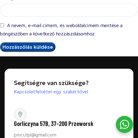
A nevem, e-mail címem, és weboldalcímem mentése a
böngészőben a következő hozzászólásomhoz.
Segítségre van szüksége?
Kapcsolatfelvétel egy szakértővel
Gorliczyna 57B, 37-200 Przeworsk
procutpl@gmail.com