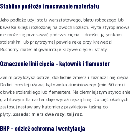
Stabilne podłoże i mocowanie materiału
Jako podłoże użyj stołu warsztatowego, blatu roboczego lub
kawałka sklejki rozłożonej na dwóch kozłach. Płyta styropianowa
nie może się przesuwać podczas cięcia – dociśnij ją ściskami
stolarskimi lub przytrzymaj pewnie ręką przy krawędzi.
Ruchomy materiał gwarantuje krzywe cięcie i straty.
Oznaczenie linii cięcia – kątownik i flamaster
Zanim przyłożysz ostrze, dokładnie zmierz i zaznacz linię cięcia.
Do linii prostej używaj kątownika aluminiowego (min. 60 cm) i
ołówka stolarskiego lub flamastera. Na ciemniejszym styropianie
grafitowym flamaster daje wyraźniejszą linię. Do cięć ukośnych
zastosuj nastawiany kątomierz przyklejony taśmą do
płyty.
Zasada: mierz dwa razy, tnij raz.
BHP – odzież ochronna i wentylacja