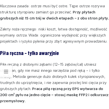
Kluczowa zasada: ostrze musi być ostre. Tępe ostrze rozrywa
strukturę styropianu zamiast go przecinać.
Przy płytach
grubszych niż 15 cm tnij w dwóch etapach – z obu stron płyty.
Zalety noża ręcznego: niski koszt, łatwa dostępność, możliwość
wymiany ostrza. Wada: ograniczona wydajność przy większych
projektach i ryzyko pylenia przy zbyt agresywnym prowadzeniu.
Piła ręczna – tylko awaryjnie
Piłą ręczną z drobnymi zębami (12–15 zębów/cal) utniesz
styropian, gdy nie masz innego narzędzia pod ręką – i tylko
wtedy. Metoda generuje dużo drobnych kulek styropianowych,
trudnych do uprzątnięcia, i nie zapewnia prostej linii cięcia przy
grubszych płytach.
Praca piłą ręczną przy EPS wytwarza do
200 cm³ pyłu na jedno cięcie – stosuj maskę FFP2 i odkurzacz
przemysłowy.