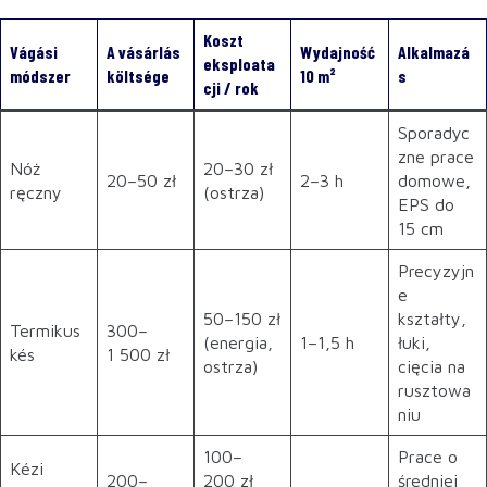
Koszt
Vágási
A vásárlás
Wydajność
Alkalmazá
eksploata
módszer
költsége
10 m²
s
cji / rok
Sporadyc
zne prace
Nóż
20–30 zł
20–50 zł
2–3 h
domowe,
ręczny
(ostrza)
EPS do
15 cm
Precyzyjn
e
50–150 zł
kształty,
Termikus
300–
(energia,
1–1,5 h
łuki,
kés
1 500 zł
ostrza)
cięcia na
rusztowa
niu
100–
Prace o
Kézi
200–
200 zł
średniej