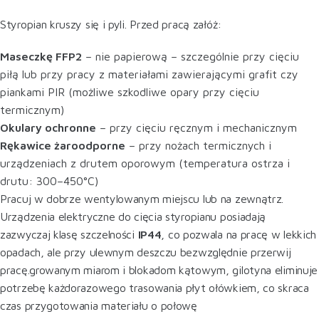
Styropian kruszy się i pyli. Przed pracą załóż:
Maseczkę FFP2
– nie papierową – szczególnie przy cięciu
piłą lub przy pracy z materiałami zawierającymi grafit czy
piankami PIR (możliwe szkodliwe opary przy cięciu
termicznym)
Okulary ochronne
– przy cięciu ręcznym i mechanicznym
Rękawice żaroodporne
– przy nożach termicznych i
urządzeniach z drutem oporowym (temperatura ostrza i
drutu: 300–450°C)
Pracuj w dobrze wentylowanym miejscu lub na zewnątrz.
Urządzenia elektryczne do cięcia styropianu posiadają
zazwyczaj klasę szczelności
IP44
, co pozwala na pracę w lekkich
opadach, ale przy ulewnym deszczu bezwzględnie przerwij
pracę.growanym miarom i blokadom kątowym, gilotyna eliminuje
potrzebę każdorazowego trasowania płyt ołówkiem, co skraca
czas przygotowania materiału o połowę