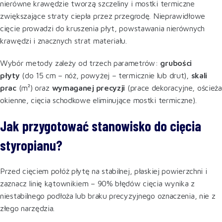
nierówne krawędzie tworzą szczeliny i mostki termiczne
zwiększające straty ciepła przez przegrodę. Nieprawidłowe
cięcie prowadzi do kruszenia płyt, powstawania nierównych
krawędzi i znacznych strat materiału.
Wybór metody zależy od trzech parametrów:
grubości
płyty
(do 15 cm – nóż, powyżej – termicznie lub drut),
skali
prac
(m²) oraz
wymaganej precyzji
(prace dekoracyjne, ościeża
okienne, cięcia schodkowe eliminujące mostki termiczne).
Jak przygotować stanowisko do cięcia
styropianu?
Przed cięciem połóż płytę na stabilnej, płaskiej powierzchni i
zaznacz linię kątownikiem – 90% błędów cięcia wynika z
niestabilnego podłoża lub braku precyzyjnego oznaczenia, nie z
złego narzędzia.