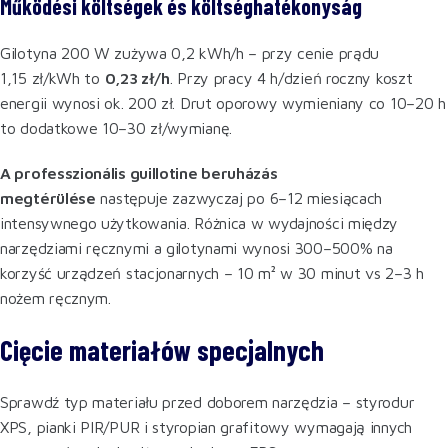
Működési költségek és költséghatékonyság
Gilotyna 200 W zużywa 0,2 kWh/h – przy cenie prądu
1,15 zł/kWh to
0,23 zł/h
. Przy pracy 4 h/dzień roczny koszt
energii wynosi ok. 200 zł. Drut oporowy wymieniany co 10–20 h
to dodatkowe 10–30 zł/wymianę.
A professzionális guillotine beruházás
megtérülése
następuje zazwyczaj po 6–12 miesiącach
intensywnego użytkowania. Różnica w wydajności między
narzędziami ręcznymi a gilotynami wynosi 300–500% na
korzyść urządzeń stacjonarnych – 10 m² w 30 minut vs 2–3 h
nożem ręcznym.
Cięcie materiałów specjalnych
Sprawdź typ materiału przed doborem narzędzia – styrodur
XPS, pianki PIR/PUR i styropian grafitowy wymagają innych