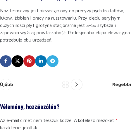
Nóż termiczny jest niezastąpiony do precyzyjnych kształtów,
łuków, żłobień i pracy na rusztowaniu. Przy cięciu seryjnym
dużych ilości płyt gilotyna stacjonarna jest 3–5× szybsza i
zapewnia wyższą powtarzalność. Profesjonalna ekipa elewacyjna
potrzebuje obu urządzeń.
Újabb
Régebbi
Vélemény, hozzászólás?
Az e-mail címet nem tesszük közzé.
A kötelező mezőket
*
karakterrel jelöltük