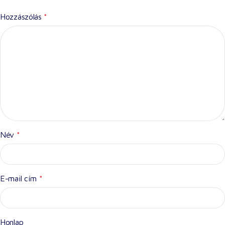
Hozzászólás
*
Név
*
E-mail cím
*
Honlap