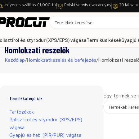
Ingyenes szállítás £1,000-tól
Polski serwis gwarancyjny
30 lat w br
olisztirol és styrodur (XPS/EPS) vágása
Termikus kések
Gyapjú 
Homlokzati reszelők
Kezdőlap
Homlokzatkezelés és befejezés
Homlokzati reszel
Egy termék se f
Termékkategóriák
Tartozékok
Polisztirol és styrodur (XPS/EPS)
vágása
Gyapjú és hab (PIR/PUR) vágása