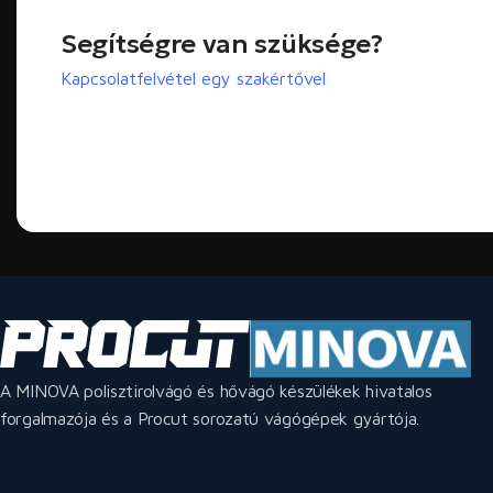
Segítségre van szüksége?
Kapcsolatfelvétel egy szakértővel
A MINOVA polisztirolvágó és hővágó készülékek hivatalos
forgalmazója és a Procut sorozatú vágógépek gyártója.