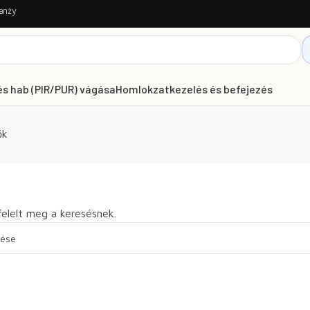
anży
és hab (PIR/PUR) vágása
Homlokzatkezelés és befejezés
ők
elelt meg a keresésnek.