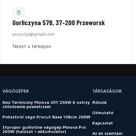
Gorliczyna 57B, 37-200 Przeworsk
procutpl@gmail.com
Nézet a térképen
VÁGÓGÉPEK
TÁRSASÁGOK
Nóż Termiczny Minova 30Y 250W 6 ostrzy
Rólunk
chłodzenie powietrzem
Útmutató
Polisztirol vágó Procut Base 108cm 200W
Kapcsolat
Styropor guillotine vágógép Minova Pro
260W (hálózat + akkumulátor)
Az én számlám