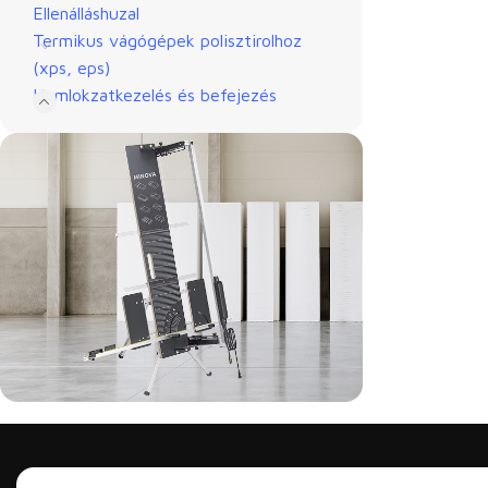
Ellenálláshuzal
Termikus vágógépek polisztirolhoz
(xps, eps)
Homlokzatkezelés és befejezés
A legerősebb vágógép
BESTSELLER - MINOVA 260W