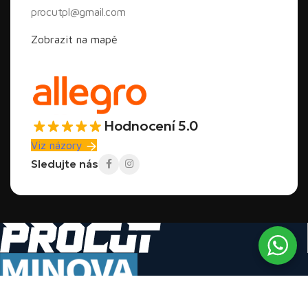
procutpl@gmail.com
Zobrazit na mapě
Hodnocení 5.0
Viz názory
Sledujte nás
Autorizovaný distributor fréz na polystyren a termických