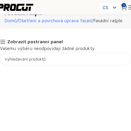
0
CS
Fasádní rašple
PL
Domů
Ošetření a povrchová úprava fasád
Fasádní rašple
EN
SK
HU
Zobrazit postranní panel
Vašemu výběru neodpovídají žádné produkty.
FR
ES
IT
UK
RO
DE