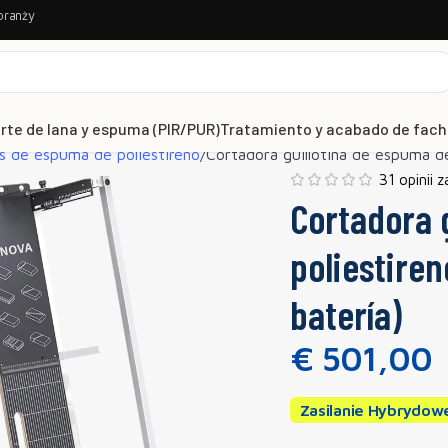
branży
rte de lana y espuma (PIR/PUR)
Tratamiento y acabado de fac
s de espuma de poliestireno
Cortadora guillotina de espuma d
31 opinii 
Cortadora 
poliestire
batería)
€
501,00
Zasilanie Hybrydowe