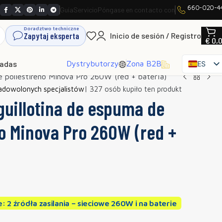
660-020-4
Guía
Servicio
Póngase en contacto con
Doradztwo techniczne
Zapytaj eksperta
Inicio de sesión / Registro
€
0,
hadas
Dystrybutorzy
Zona B2B
ES
e poliestireno Minova Pro 260W (red + batería)
PL
zadowolonych specjalistów
| 327 osób kupiło ten produkt
EN
guillotina de espuma de
SK
CS
no Minova Pro 260W (red +
HU
FR
IT
UK
RO
DE
: 2 źródła zasilania – sieciowe 260W i na baterie