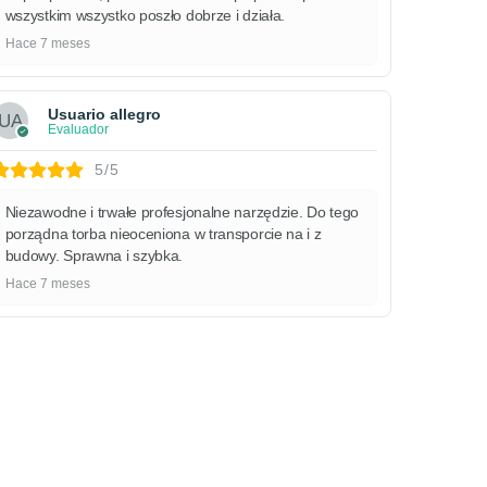
wszystkim wszystko poszło dobrze i działa.
Hace 7 meses
Usuario allegro
Evaluador
5/5
Niezawodne i trwałe profesjonalne narzędzie. Do tego
porządna torba nieoceniona w transporcie na i z
budowy. Sprawna i szybka.
Hace 7 meses