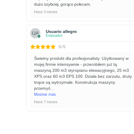
dużo szybciej, gorąco polecam.
Hace 3 meses
Usuario allegro
Evaluador
5/5
Świetny produkt dla profesjonalisty. Użytkowany w
mojej firmie intensywnie - przerobiłem już tą
maszyną 200 m3 styropianu elewacyjnego, 25 m3
XPS oraz 60 m3 EPS 100. Działa bez zarzutu, druty
tnące są wytrzymałe. Konstrukcja maszyny
przemyś
...
Mostrar más
Hace 7 meses