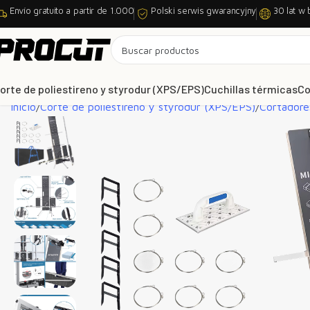
Envío gratuito a partir de 1.000
Polski serwis gwarancyjny
30 lat w 
orte de poliestireno y styrodur (XPS/EPS)
Cuchillas térmicas
Co
Inicio
Corte de poliestireno y styrodur (XPS/EPS)
Cortadore