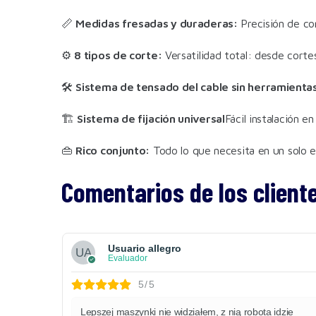
📏
Medidas fresadas y duraderas:
Precisión de co
⚙️
8 tipos de corte:
Versatilidad total: desde corte
🛠️
Sistema de tensado del cable sin herramienta
🏗️
Sistema de fijación universal
Fácil instalación e
👜
Rico conjunto:
Todo lo que necesita en un solo e
Comentarios de los client
Usuario allegro
Evaluador
5/5
Lepszej maszynki nie widziałem, z nią robota idzie