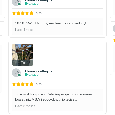
Evaluador
5/5
10/10. ŚWIETNIE! Byłem bardzo zadowolony!
Hace 4 meses
1
Usuario allegro
Evaluador
5/5
Tnie szybko i prosto. Według mojego porównania
lepsza niż MSW i zdecydowanie lżejsza.
Hace 8 meses