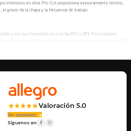
ajos intensivos en obra. Pro-Cut proporciona asesoramiento técnico,
 el grosor de la chapa y la frecuencia de trabajo.
ónde y con qué frecuencia va a cortar EPS o XPS. Para trabajos
iario en la construcción, es mejor elegir un modelo más potente de 260
ar por una máquina de corte híbrida que pueda funcionar tanto con la
corte
Mejor uso
Tronzadora de mesa económica para EPS y XPS
equipos de construcción, trabajos de fachada y aislamiento
trabajos intensivos, cortes rectos, ingletes y ranuras
Valoración 5.0
premium, aluminio 100%, rápido de montar y transportar
Ver opiniones
Síguenos en