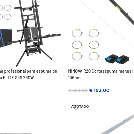
ina profesional para espuma de
MINOVA R20 Cortaespuma manual s
va ELITE S30 260W
136cm
€
192,00
€
204,00
Seguir leyendo
AGOTADO