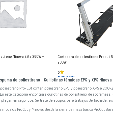
estireno Minova Elite 260W +
Cortadora de poliestireno Procut 
200W
5
€
192,00
spuma de poliestireno - Guillotinas térmicas EPS y XPS Minova
Seguir leyendo
 poliestireno Pro-Cut cortan poliestireno EPS y poliestireno XPS a 20
 En esta categoría encontrará guillotinas de poliestireno de sobremesa
 pliegan en segundos. Se trata de equipos para trabajos de fachada, ais
s modelos ProCut y Minova: desde la sierra de mesa básica ProCut Base