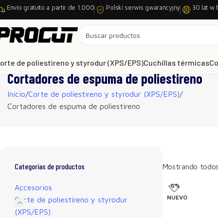
Envío gratuito a partir de 1.000
Polski serwis gwarancyjny
30 lat w 
orte de poliestireno y styrodur (XPS/EPS)
Cuchillas térmicas
Co
Cortadores de espuma de poliestireno
Inicio
Corte de poliestireno y styrodur (XPS/EPS)
Cortadores de espuma de poliestireno
Categorías de productos
Mostrando todos 
-6%
Accesorios
NUEVO
Corte de poliestireno y styrodur
(XPS/EPS)