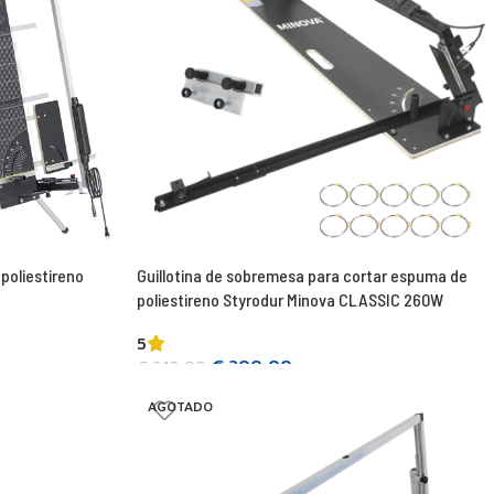
poliestireno
Guillotina de sobremesa para cortar espuma de
poliestireno Styrodur Minova CLASSIC 260W
5
€
300,00
€
312,00
Añadir a la cesta
AGOTADO