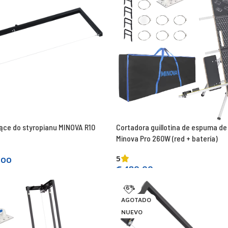
ące do styropianu MINOVA R10
Cortadora guillotina de espuma de 
Minova Pro 260W (red + batería)
5
,00
€
480,00
Añadir a la cesta
-6%
AGOTADO
NUEVO