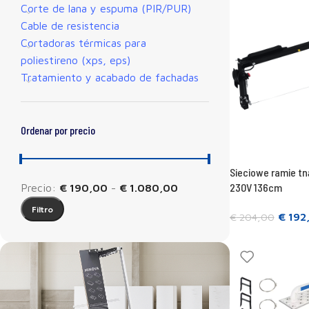
Corte de lana y espuma (PIR/PUR)
Cable de resistencia
Cortadoras térmicas para
poliestireno (xps, eps)
Tratamiento y acabado de fachadas
Ordenar por precio
Sieciowe ramie tn
230V 136cm
Precio:
€ 190,00
-
€ 1.080,00
Filtro
€
192
€
204,00
Añadir a la cesta