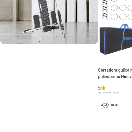
La máquina de corte más potente
SUPERVENTAS - MINOVA 260W
Cortadora guillot
poliestireno Mino
5
€
888,00
Añadir a la cesta
AGOTADO