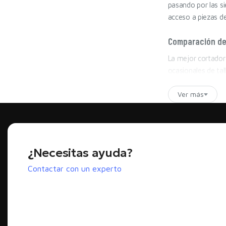
pasando por las si
acceso a piezas de
Comparación de 
La mejor cortador
ocasionales de tal
W con guía, ajuste
Ver más
red eléctrica como
Modelo
ProCut Base 2
¿Necesitas ayuda?
Minova Classic
Contactar con un experto
Minova Pro 26
Minova Elite L4
ProCut Base 200