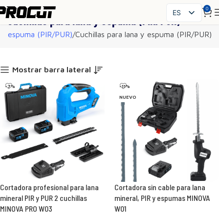
0
ES
Cuchillas para lana y espuma (PIR/PUR)
PL
a y espuma (PIR/PUR)
Cuchillas para lana y espuma (PIR/PUR)
EN
SK
CS
Mostrar barra lateral
HU
-7%
-11%
FR
NUEVO
IT
UK
RO
DE
Cortadora profesional para lana
Cortadora sin cable para lana
mineral PIR y PUR 2 cuchillas
mineral, PIR y espumas MINOVA
MINOVA PRO W03
W01