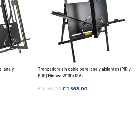
 lana y
Tronzadora sin cable para lana y aislantes (PIR y
PUR) Minova W100 (18V)
€
1.368,00
€
1.440,00
Añadir a la cesta