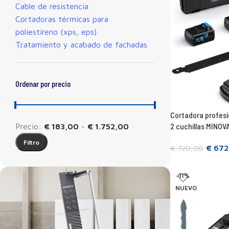
Cable de resistencia
Cortadoras térmicas para
poliestireno (xps, eps)
Tratamiento y acabado de fachadas
Ordenar por precio
Cortadora profesio
2 cuchillas MINO
Precio:
€ 183,00
-
€ 1.752,00
Filtro
€
672
€
720,00
Añadir a la cesta
-11%
NUEVO