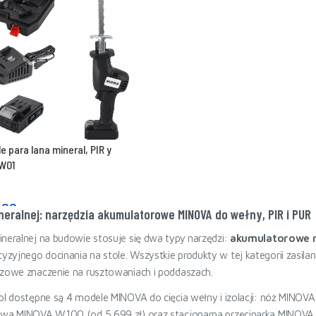
e para lana mineral, PIR y
W01
,00
neralnej: narzędzia akumulatorowe MINOVA do wełny, PIR i PUR
ineralnej na budowie stosuje się dwa typy narzędzi:
akumulatorowe no
yzyjnego docinania na stole. Wszystkie produkty w tej kategorii zasila
czowe znaczenie na rusztowaniach i poddaszach.
.pl dostępne są 4 modele MINOVA do cięcia wełny i izolacji: nóż MINO
nowa MINOVA W100 (od 5 699 zł) oraz stacjonarna przecinarka MINOVA