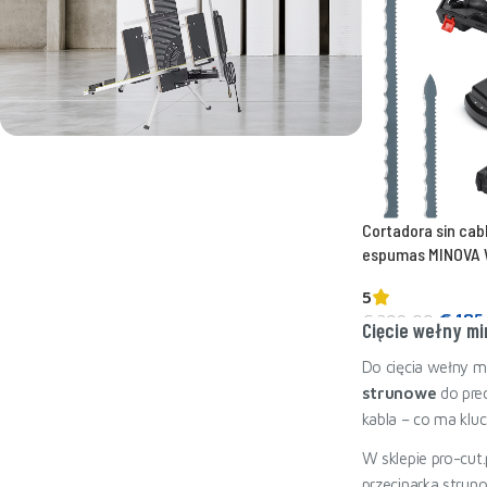
La máquina de corte más potente
SUPERVENTAS - MINOVA 260W
Cortadora sin cabl
espumas MINOVA 
5
€
185
€
209,00
Cięcie wełny mi
Añadir a la cesta
Do cięcia wełny m
strunowe
do prec
kabla – co ma klu
W sklepie pro-cut
przecinarka stru