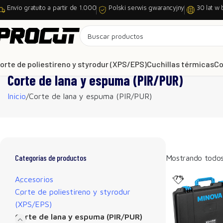
Envío gratuito a partir de 1.000
Polski serwis gwarancyjny
30 lat w 
orte de poliestireno y styrodur (XPS/EPS)
Cuchillas térmicas
Co
Corte de lana y espuma (PIR/PUR)
Inicio
Corte de lana y espuma (PIR/PUR)
Categorías de productos
Mostrando todos 
-7%
Accesorios
Corte de poliestireno y styrodur
(XPS/EPS)
Corte de lana y espuma (PIR/PUR)