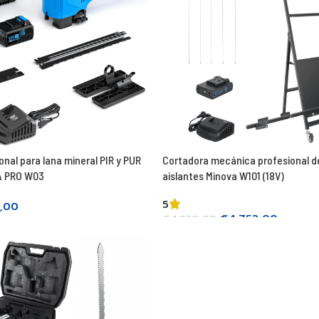
nal para lana mineral PIR y PUR
Cortadora mecánica profesional de
VA PRO W03
aislantes Minova W101 (18V)
5
,00
€
1.752,00
€
1.920,00
Añadir a la cesta