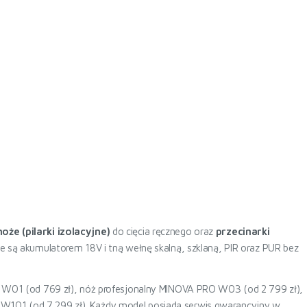
że (pilarki izolacyjne)
do cięcia ręcznego oraz
przecinarki
ne są akumulatorem 18V i tną wełnę skalną, szklaną, PIR oraz PUR bez
VA W01 (od 769 zł), nóż profesjonalny MINOVA PRO W03 (od 2 799 zł),
 W101 (od 7 299 zł). Każdy model posiada serwis gwarancyjny w