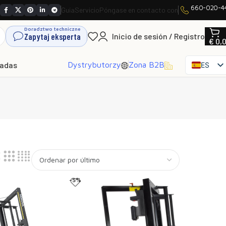
660-020-4
Guía
Servicio
Póngase en contacto con
Doradztwo techniczne
Zapytaj eksperta
Inicio de sesión / Registro
€
0,
hadas
Dystrybutorzy
Zona B2B
ES
PL
EN
SK
CS
HU
FR
IT
UK
-5%
RO
DE