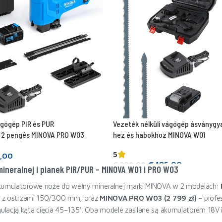
ágógép PIR és PUR
Vezeték nélküli vágógép ásványgy
 2 pengés MINOVA PRO W03
hez és habokhoz MINOVA W01
5
,00
€
185,00
€
209,00
ineralnej i pianek PIR/PUR – MINOVA W01 i PRO W03
Kosárba teszem
akumulatorowe noże do wełny mineralnej marki MINOVA w 2 modelach:
UR z ostrzami 150/300 mm, oraz
MINOVA PRO W03 (2 799 zł)
– profe
lacją kąta cięcia 45–135°. Oba modele zasilane są akumulatorem 18V i