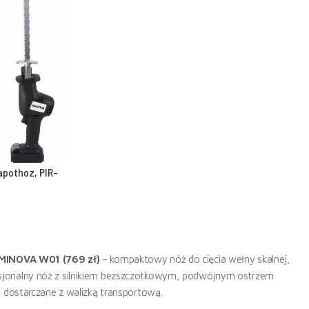
apothoz, PIR-
MINOVA W01 (769 zł)
– kompaktowy nóż do cięcia wełny skalnej,
sjonalny nóż z silnikiem bezszczotkowym, podwójnym ostrzem
 dostarczane z walizką transportową.