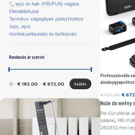
Gyapjú és hab (PIR/PUR) vágása
Ellenálláshuzal
Termikus vágógépek polisztirolhoz
(xps, eps)
Homlokzatkezelés és befejezés
Rendezés ár szerint
Professzionális v
ásványgyapothoz
Ár:
€ 183,00
-
€ 672,00
Szűrés
€
672
€
720,00
Noże do wełny m
Kosárba teszem
Pro-Cut oferuje 
szklanej, PIR i P
240/350 mm i regu