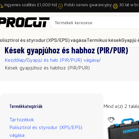
Ingyenes szállítás £1,000-tól
Polski serwis gwarancyjny
30 lat w br
olisztirol és styrodur (XPS/EPS) vágása
Termikus kések
Gyapjú 
Kések gyapjúhoz és habhoz (PIR/PUR)
Kezdőlap
Gyapjú és hab (PIR/PUR) vágása
Kések gyapjúhoz és habhoz (PIR/PUR)
Termékkategóriák
Mind a(z) 2 talá
-7%
Tartozékok
Polisztirol és styrodur (XPS/EPS)
vágása