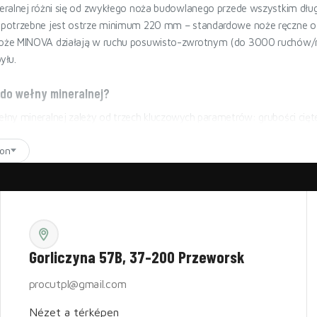
ralnej różni się od zwykłego noża budowlanego przede wszystkim długoś
potrzebne jest ostrze minimum 220 mm – standardowe noże ręczne o dł
że MINOVA działają w ruchu posuwisto-zwrotnym (do 3000 ruchów/min)
yłu.
 do wełny mineralnej?
ny mineralnej zależy od trzech kluczowych parametrów: grubości cięteg
 W01 sprawdza się przy płytach do 280 mm grubości i standardowej i
on
zeznaczony jest do pracy ciągłej przy grubych izolacjach i cięcia pod 
ulatorowy – kiedy który?
ny wystarczy przy okazjonalnym cięciu małych ilości materiału (np. po
tki metrów kwadratowych wełny, akumulatorowy nóż do wełny zwraca się
lkudziesięciu. MINOVA W01 waży 1,48 kg z akumulatorem, co pozwala p
 docięciach w trudno dostępnych miejscach.
Gorliczyna 57B, 37-200 Przeworsk
ny skalnej, szklanej i PIR/PUR?
procutpl@gmail.com
zklana wymaga ostrza
falowanego
– płynnie prowadzi przez luźną strukt
Nézet a térképen