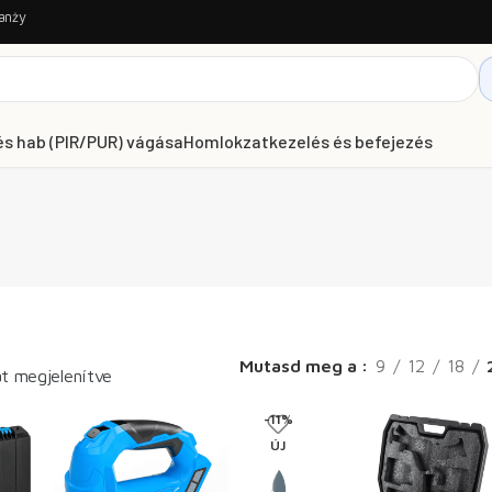
anży
és hab (PIR/PUR) vágása
Homlokzatkezelés és befejezés
Mutasd meg a
9
12
18
lat megjelenítve
-11%
ÚJ