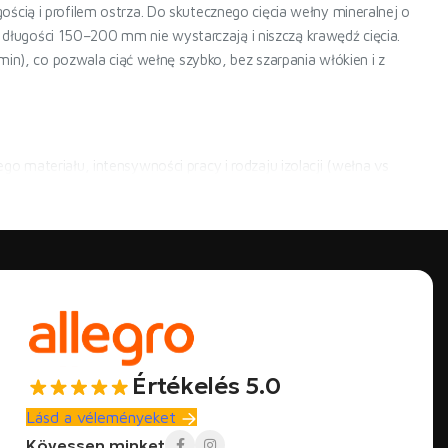
cią i profilem ostrza. Do skutecznego cięcia wełny mineralnej o
ugości 150–200 mm nie wystarczają i niszczą krawędź cięcia.
, co pozwala ciąć wełnę szybko, bez szarpania włókien i z
o materiału, intensywności pracy i rodzaju izolacji (wełna vs
ntensywności pracy. PRO W03 z ostrzem 350 mm i silnikiem
niestandardowymi kątami.
dczas remontu). Na budowach, gdzie codziennie przetwarza się
 przez oszczędność czasu: cięcie płyty 100×60 cm zajmuje kilka
racować przez cały dzień bez zmęczenia. Nóż ręczny nadal ma sens
Értékelés 5.0
Lásd a véleményeket
urę włókien bez ich wyrywania. Płyty PIR i pianki PUR lepiej tnie
Kövessen minket