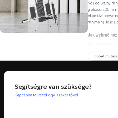
Nóż do wełny mine
grubości 200 mm 
Akumulatorowe no
minimalną ilością p
Jak wybrać nóż
A legerősebb vágógép
Wybór noża do weł
BESTSELLER - MINOVA 260W
PIR/PUR). MINOVA
Többet mutass
bezszczotkowym pr
Nóż ręczny vs akum
Ręczny nóż do weł
dziesiątki lub se
Segítségre van szüksége?
sekund zamiast ki
przy precyzyjnych
Kapcsolatfelvétel egy szakértővel
Jakie ostrze do weł
Wełna skalna i s