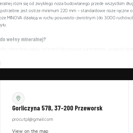
ralnej różni się od zwykłego noża budowlanego przede wszystkim długoś
potrzebne jest ostrze minimum 220 mm – standardowe noże ręczne o dł
że MINOVA działają w ruchu posuwisto-zwrotnym (do 3000 ruchów/min)
yłu.
 do wełny mineralnej?
ny mineralnej zależy od trzech kluczowych parametrów: grubości cięteg
 W01 sprawdza się przy płytach do 280 mm grubości i standardowej i
zeznaczony jest do pracy ciągłej przy grubych izolacjach i cięcia pod 
ulatorowy – kiedy który?
ny wystarczy przy okazjonalnym cięciu małych ilości materiału (np. po
tki metrów kwadratowych wełny, akumulatorowy nóż do wełny zwraca się
lkudziesięciu. MINOVA W01 waży 1,48 kg z akumulatorem, co pozwala p
 docięciach w trudno dostępnych miejscach.
Gorliczyna 57B, 37-200 Przeworsk
ny skalnej, szklanej i PIR/PUR?
procutpl@gmail.com
zklana wymaga ostrza
falowanego
– płynnie prowadzi przez luźną strukt
View on the map