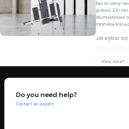
Nóż do wełny mine
grubości 200 mm 
Akumulatorowe no
minimalną ilością p
Jak wybrać nóż
The most powerful cutter
Wybór noża do weł
BESTSELLER - MINOVA 260W
PIR/PUR). MINOVA
Show more
bezszczotkowym pr
Nóż ręczny vs akum
Ręczny nóż do weł
dziesiątki lub se
Do you need help?
sekund zamiast ki
przy precyzyjnych
Contact an expert
Jakie ostrze do weł
Wełna skalna i s