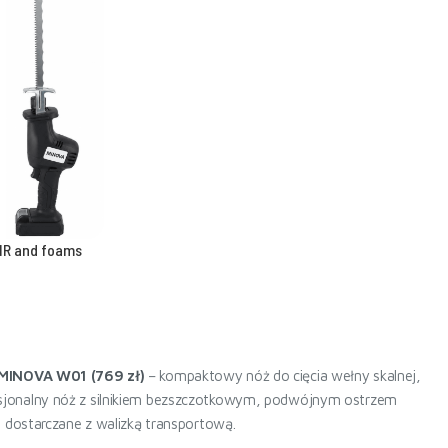
PIR and foams
MINOVA W01 (769 zł)
– kompaktowy nóż do cięcia wełny skalnej,
sjonalny nóż z silnikiem bezszczotkowym, podwójnym ostrzem
 dostarczane z walizką transportową.