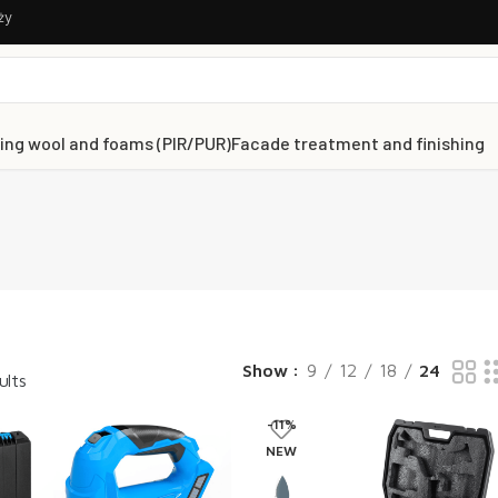
ży
ing wool and foams (PIR/PUR)
Facade treatment and finishing
Show
9
12
18
24
ults
-11%
NEW