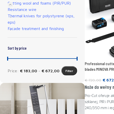
Cutting wool and foams (PIR/PUR)
Resistance wire
Thermal knives for polystyrene (xps,
eps)
Facade treatment and finishing
Sort by price
Professional cutte
blades MINOVA P
Price:
€ 183,00
-
€ 672,00
Filter
€
672
€
720,00
Noże do wełny m
Add to cart
Pro-Cut oferuje 
szklanej, PIR i P
240/350 mm i regu