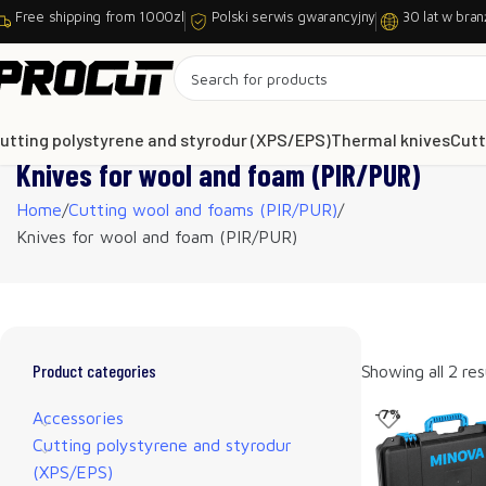
Free shipping from 1000zl
Polski serwis gwarancyjny
30 lat w bran
utting polystyrene and styrodur (XPS/EPS)
Thermal knives
Cutt
Knives for wool and foam (PIR/PUR)
Home
Cutting wool and foams (PIR/PUR)
Knives for wool and foam (PIR/PUR)
Product categories
Showing all 2 res
-7%
Accessories
Cutting polystyrene and styrodur
(XPS/EPS)