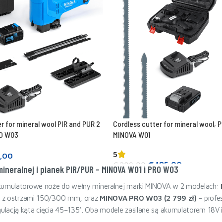
r for mineral wool PIR and PUR 2
Cordless cutter for mineral wool, 
RO W03
MINOVA W01
5
,00
€
185,00
€
209,00
ineralnej i pianek PIR/PUR – MINOVA W01 i PRO W03
Add to cart
akumulatorowe noże do wełny mineralnej marki MINOVA w 2 modelach:
UR z ostrzami 150/300 mm, oraz
MINOVA PRO W03 (2 799 zł)
– profe
lacją kąta cięcia 45–135°. Oba modele zasilane są akumulatorem 18V i