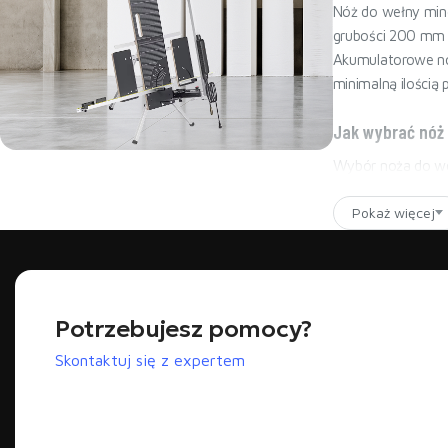
Nóż do wełny mine
grubości 200 mm 
Akumulatorowe no
minimalną ilością p
Jak wybrać nóż
Wybór noża do weł
PIR/PUR). MINOVA
Najmocniejsza przecinarka
BESTSELLER - MINOVA 260W
Pokaż więcej
bezszczotkowym pr
Nóż ręczny vs akum
Ręczny nóż do weł
dziesiątki lub se
Potrzebujesz pomocy?
sekund zamiast ki
przy precyzyjnych
Skontaktuj się z expertem
Jakie ostrze do weł
Wełna skalna i s