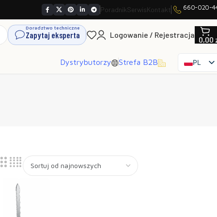
660-020-4
Poradnik
Serwis
Kontakt
Doradztwo techniczne
Zapytaj eksperta
Logowanie / Rejestracja
0,00
Dystrybutorzy
Strefa B2B
PL
EN
SK
CS
HU
FR
ES
IT
UK
RO
DE