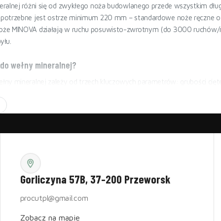
ralnej różni się od zwykłego noża budowlanego przede wszystkim długoś
potrzebne jest ostrze minimum 220 mm – standardowe noże ręczne o dł
że MINOVA działają w ruchu posuwisto-zwrotnym (do 3000 ruchów/min)
yłu.
 do wełny mineralnej?
ny mineralnej zależy od trzech kluczowych parametrów: grubości cięteg
 W01 sprawdza się przy płytach do 280 mm grubości i standardowej i
zeznaczony jest do pracy ciągłej przy grubych izolacjach i cięcia pod 
ulatorowy – kiedy który?
ny wystarczy przy okazjonalnym cięciu małych ilości materiału (np. po
tki metrów kwadratowych wełny, akumulatorowy nóż do wełny zwraca się
lkudziesięciu. MINOVA W01 waży 1,48 kg z akumulatorem, co pozwala p
 docięciach w trudno dostępnych miejscach.
Gorliczyna 57B, 37-200 Przeworsk
ny skalnej, szklanej i PIR/PUR?
procutpl@gmail.com
zklana wymaga ostrza
falowanego
– płynnie prowadzi przez luźną strukt
Zobacz na mapie