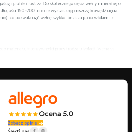
cią i profilem ostrza. Do skutecznego cięcia wełny mineralnej o
ugości 150–200 mm nie wystarczają i niszczą krawędź cięcia.
, co pozwala ciąć wełnę szybko, bez szarpania włókien i z
o materiału, intensywności pracy i rodzaju izolacji (wełna vs
ntensywności pracy. PRO W03 z ostrzem 350 mm i silnikiem
niestandardowymi kątami.
dczas remontu). Na budowach, gdzie codziennie przetwarza się
 przez oszczędność czasu: cięcie płyty 100×60 cm zajmuje kilka
racować przez cały dzień bez zmęczenia. Nóż ręczny nadal ma sens
Ocena 5.0
Zobacz opinie
urę włókien bez ich wyrywania. Płyty PIR i pianki PUR lepiej tnie
Śledź nas