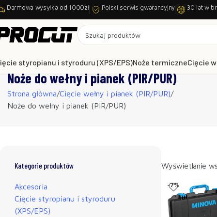
Darmowa wysyłka od 1000zł
Polski serwis gwarancyjny
30 lat w b
ięcie styropianu i styroduru (XPS/EPS)
Noże termiczne
Cięcie w
Noże do wełny i pianek (PIR/PUR)
Strona główna
Cięcie wełny i pianek (PIR/PUR)
Noże do wełny i pianek (PIR/PUR)
Kategorie produktów
Wyświetlanie ws
-7%
Akcesoria
Cięcie styropianu i styroduru
(XPS/EPS)