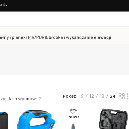
ranży
ełny i pianek (PIR/PUR)
Obróbka i wykańczanie elewacji
Pokaż
9
12
18
24
zystkich wyników: 2
-12%
NOWY