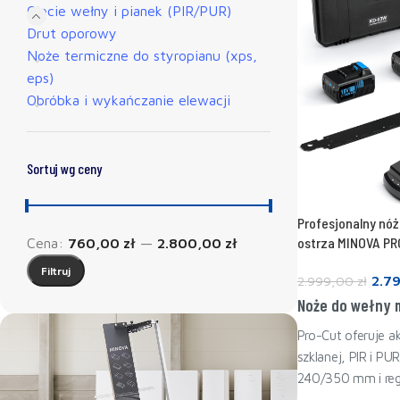
Cięcie wełny i pianek (PIR/PUR)
Drut oporowy
Noże termiczne do styropianu (xps,
eps)
Obróbka i wykańczanie elewacji
Sortuj wg ceny
Profesjonalny nóż
ostrza MINOVA P
Cena:
760,00 zł
—
2.800,00 zł
Filtruj
2.7
2.999,00
zł
Noże do wełny m
Dodaj do koszyk
Pro-Cut oferuje 
szklanej, PIR i P
240/350 mm i regu