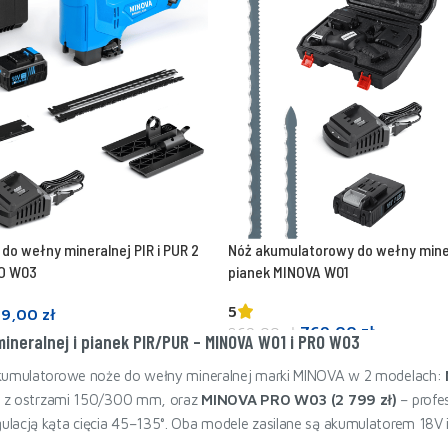
 do wełny mineralnej PIR i PUR 2
Nóż akumulatorowy do wełny minera
RO W03
pianek MINOVA W01
5
99,00
zł
769,00
zł
869,00
zł
ineralnej i pianek PIR/PUR – MINOVA W01 i PRO W03
a
Dodaj do koszyka
akumulatorowe noże do wełny mineralnej marki MINOVA w 2 modelach:
UR z ostrzami 150/300 mm, oraz
MINOVA PRO W03 (2 799 zł)
– profe
lacją kąta cięcia 45–135°. Oba modele zasilane są akumulatorem 18V i