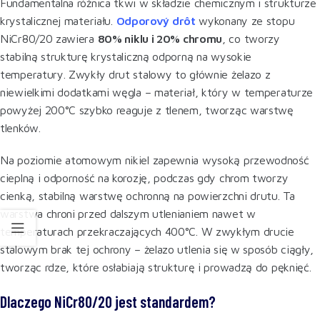
Fundamentalna różnica tkwi w składzie chemicznym i strukturze
krystalicznej materiału.
Odporový drôt
wykonany ze stopu
NiCr80/20 zawiera
80% niklu i 20% chromu
, co tworzy
stabilną strukturę krystaliczną odporną na wysokie
temperatury. Zwykły drut stalowy to głównie żelazo z
niewielkimi dodatkami węgla – materiał, który w temperaturze
powyżej 200°C szybko reaguje z tlenem, tworząc warstwę
tlenków.
Na poziomie atomowym nikiel zapewnia wysoką przewodność
cieplną i odporność na korozję, podczas gdy chrom tworzy
cienką, stabilną warstwę ochronną na powierzchni drutu. Ta
warstwa chroni przed dalszym utlenianiem nawet w
temperaturach przekraczających 400°C. W zwykłym drucie
stalowym brak tej ochrony – żelazo utlenia się w sposób ciągły,
tworząc rdze, które osłabiają strukturę i prowadzą do pęknięć.
Dlaczego NiCr80/20 jest standardem?