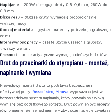
Napájanie
– 200W obsługuje druty 0,5–0,6 mm, 260W do
0,8 mm
Dĺžka rezu
– dłuższe druty wymagają proporcjonalnie
większej mocy
Rodzaj materiału
– gęstsze materiały potrzebują grubszego
drutu
Intensywność pracy
– częste użycie uzasadnia grubszy,
trwalszy wariant
Presnosť
– prace artystyczne wymagają cieńszych drutów
Drut do przecinarki do styropianu – montaż,
napinanie i wymiana
Prawidłowy montaż drutu to podstawa bezpiecznej i
efektywnej pracy.
Rezací stroj Minova
wyposażona jest w
beznarzędziowy system napinania, który pozwala na szybką
wymianę bez dodatkowego sprzętu. Drut powinien być napięty
równomiernie, ale nie nadmiernie – zbyt duże napięcie zwiększa