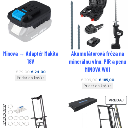
Minova → Adaptér Makita
Akumulátorová fréza na
18V
minerálnu vlnu, PIR a penu
MINOVA W01
€
29,00
€
24,00
Pridať do košíka
€
209,00
€
185,00
Pridať do košíka
PREDAJ