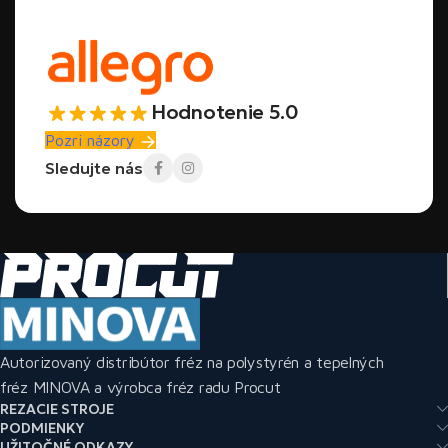
Hodnotenie 5.0
Pozri názory
Sledujte nás
Autorizovaný distribútor fréz na polystyrén a tepelných
fréz MINOVA a výrobca fréz radu Procut
REZACIE STROJE
PODMIENKY
UŽITOČNÉ ODKAZY