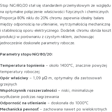
Stop NiCr80/20 stał się standardem przemysłowym ze względu
na optymalne połączenie właściwości fizycznych i chemicznych.
Proporcja 80% niklu do 20% chromu zapewnia idealny balans
między odpornością na utlenianie, wytrzymałością mechaniczną
i stabilnością oporu elektrycznego. Dodatek chromu obniża koszt
produkcji w porównaniu z czystym niklem, zachowując
jednocześnie doskonałe parametry robocze.
Parametry stopu NiCr80/20:
Temperatura topnienia
– około 1400°C, znacznie powyżej
temperatury roboczej
Opór właściwy
– 1,09 μΩ·m, optymalny dla zastosowań
grzejnych
Współczynnik rozszerzalności
– niski, minimalizuje
wydłużanie podczas nagrzewania
Odporność na utlenianie
– doskonała do 1000°C
Mechanická pevnosť
– zachowana nawet po wielokrotnych