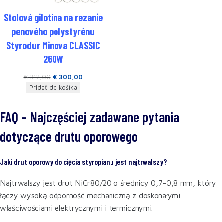
Stolová gilotína na rezanie
penového polystyrénu
Styrodur Minova CLASSIC
260W
€
312,00
€
300,00
Pridať do košíka
FAQ – Najczęściej zadawane pytania
dotyczące drutu oporowego
Jaki drut oporowy do cięcia styropianu jest najtrwalszy?
Najtrwalszy jest drut NiCr80/20 o średnicy 0,7–0,8 mm, który
łączy wysoką odporność mechaniczną z doskonałymi
właściwościami elektrycznymi i termicznymi.