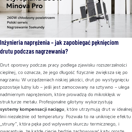
Inżynieria naprężenia – jak zapobiegać pęknięciom
drutu podczas nagrzewania?
Drut oporowy podczas pracy podlega zjawisku rozszerzalności
cieplnej, co oznacza, że jego długość fizycznie zwiększa się po
nagrzaniu. W urządzeniach niskiej jakości, drut po wystygnięciu
pozostaje luźny lub – jeśli jest zamocowany na sztywno – ulega
nadmiernym naprężeniom, które prowadzą do mikroklęsk w
strukturze metalu. Profesjonalne gilotyny wykorzystują
systemy kompensacji naciągu
, które utrzymują drut w idealne
linii niezależnie od temperatury. Pozwala to na uniknięcie efektu
„struny”, która pęka pod wpływem skurczu termicznego, i
gwarantuje, że każde cięcie będzie zachowywać kąty proste,