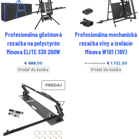
Profesionálna gilotínová
Profesionálna mechanická
rezačka na polystyrén
rezačka vlny a izolácie
Minova ELITE S30 260W
Minova W101 (18V)
€
888,00
€
1.920,00
€
1.752,00
Pridať do košíka
Pridať do košíka
PREDAJ