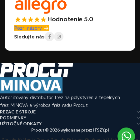
Hodnotenie 5.0
Pozri názory
Sledujte nás
Autorizovaný distribútor fréz na polystyrén a tepelných
fréz MINOVA a výrobca fréz radu Procut
REZACIE STROJE
PODMIENKY
UŽITOČNÉ ODKAZY
Procut © 2026 wykonane przez ITSZY.pl
Zásady Vrátenia Tovaru
Zásady Ochrany Osobných Údajov
Predpisy