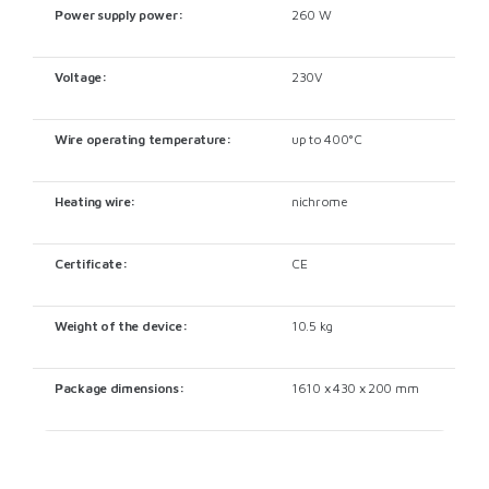
Power supply power:
260 W
Voltage:
230V
Wire operating temperature:
up to 400°C
Heating wire:
nichrome
Certificate:
CE
Weight of the device:
10.5 kg
Package dimensions:
1610 x 430 x 200 mm