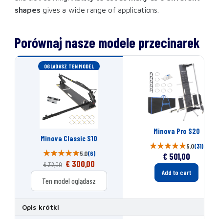
shapes
gives a wide range of applications.
Porównaj nasze modele przecinarek
OGLĄDASZ TEN MODEL
Minova Pro S20
Minova Classic S10
5.0
(31)
5.0
(6)
€
501,00
€
300,00
€
312,00
Add to cart
Ten model oglądasz
Opis krótki