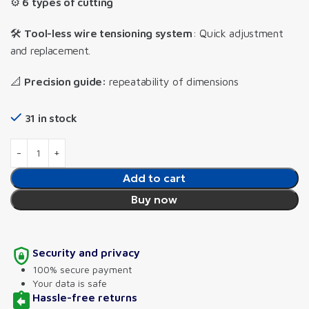
⚙️
6 types of cutting
🛠️
Tool-less wire tensioning system
: Quick adjustment
and replacement.
📐
Precision guide:
repeatability of dimensions
31 in stock
Add to cart
Buy now
Security and privacy
100% secure payment
Your data is safe
Hassle-free returns