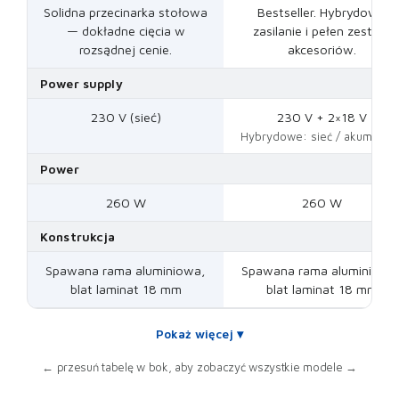
Solidna przecinarka stołowa
Bestseller. Hybrydowe
— dokładne cięcia w
zasilanie i pełen zestaw
rozsądnej cenie.
akcesoriów.
Power supply
230 V (sieć)
230 V + 2×18 V
Hybrydowe: sieć / akumulato
Power
260 W
260 W
Konstrukcja
Spawana rama aluminiowa,
Spawana rama aluminiowa
blat laminat 18 mm
blat laminat 18 mm
Pokaż więcej ▾
← przesuń tabelę w bok, aby zobaczyć wszystkie modele →