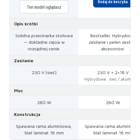
Dodaj do koszyka
Ten model oglądasz
Opis krótki
Solidna przecinarka stołowa
Bestseller. Hybrydowe
— dokładne cięcia w
zasilanie i pełen zestaw
rozsądnej cenie.
akcesoriów.
Zasilanie
230 V (sieć)
230 V + 2×18 V
Hybrydowe: sieć / akumulato
Moc
260 W
260 W
Konstrukcja
Spawana rama aluminiowa,
Spawana rama aluminiowa
blat laminat 18 mm
blat laminat 18 mm