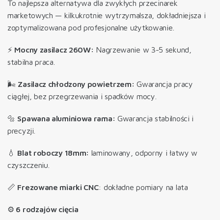
To najlepsza alternatywa dla zwykłych przecinarek
marketowych — kilkukrotnie wytrzymalsza, dokładniejsza i
zoptymalizowana pod profesjonalne użytkowanie.
⚡
Mocny zasilacz 260W:
Nagrzewanie w 3-5 sekund,
stabilna praca.
🌬️
Zasilacz chłodzony powietrzem:
Gwarancja pracy
ciągłej, bez przegrzewania i spadków mocy.
🔩
Spawana aluminiowa rama:
Gwarancja stabilności i
precyzji.
💧
Blat roboczy 18mm:
laminowany, odporny i łatwy w
czyszczeniu.
📏
Frezowane miarki CNC
: dokładne pomiary na lata
⚙️
6 rodzajów cięcia