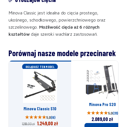
Minova Classic jest idealna do cięcia prostego,
ukośnego, schodkowego, powierzchniowego oraz
szczelinowego.
Możliwość cięcia aż 6 różnych
kształtów
daje szeroki wachlarz zastosowań.
Porównaj nasze modele przecinarek
OGLĄDASZ TEN MODEL
Minova Pro S20
Minova Classic S10
5,0
(31)
5,0
(6)
2.089,00
zł
1.249,00
zł
1.299,00
zł