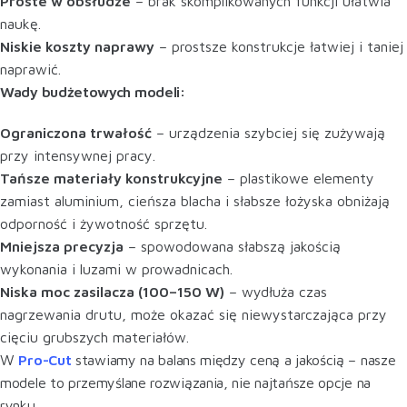
Proste w obsłudze
– brak skomplikowanych funkcji ułatwia
naukę.
Niskie koszty naprawy
– prostsze konstrukcje łatwiej i taniej
naprawić.
Wady budżetowych modeli:
Ograniczona trwałość
– urządzenia szybciej się zużywają
przy intensywnej pracy.
Tańsze materiały konstrukcyjne
– plastikowe elementy
zamiast aluminium, cieńsza blacha i słabsze łożyska obniżają
odporność i żywotność sprzętu.
Mniejsza precyzja
– spowodowana słabszą jakością
wykonania i luzami w prowadnicach.
Niska moc zasilacza (100–150 W)
– wydłuża czas
nagrzewania drutu, może okazać się niewystarczająca przy
cięciu grubszych materiałów.
W
Pro-Cut
stawiamy na balans między ceną a jakością – nasze
modele to przemyślane rozwiązania, nie najtańsze opcje na
rynku.