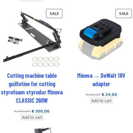
SALE
SALE
Cutting machine table
Minova → DeWalt 18V
guillotine for cutting
adapter
styrofoam styrodur Minova
€
29,00
€
24,00
CLASSIC 260W
Add to cart
€
312,00
€
300,00
Add to cart