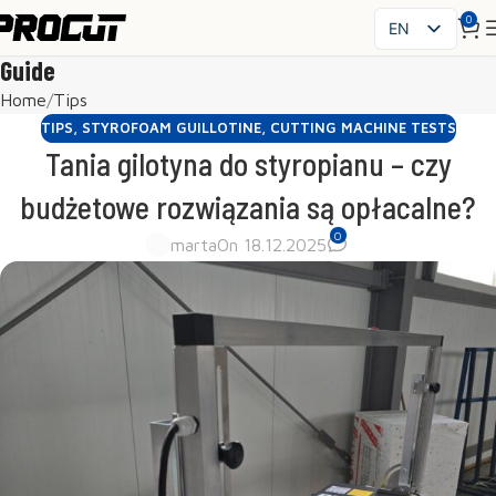
0
EN
PL
Guide
SK
Home
Tips
CS
TIPS
,
STYROFOAM GUILLOTINE
,
CUTTING MACHINE TESTS
HU
Tania gilotyna do styropianu – czy
FR
budżetowe rozwiązania są opłacalne?
ES
0
IT
marta
On 18.12.2025
UK
RO
DE