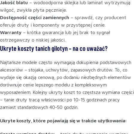
Jakość blatu
– wodoodporna sklejka lub laminat wytrzymują
wilgoć, zwykła płyta pęcznieje.
Dostępność części zamiennych
– sprawdź, czy producent
oferuje druty i komponenty w przystępnej cenie.
Warranty
– krótka gwarancja lub jej brak to sygnał
ostrzegawczy o niskiej jakości.
Ukryte koszty tanich gilotyn – na co uważać?
Najtańsze modele często wymagają dokupienia podstawowych
akcesoriów – stojaka, uchwytów, zapasowych drutów. To, co
wydaje się okazją cenową, po dodaniu niezbędnych elementów
dorównuje cenie lepszego modelu z kompleksowym
wyposażeniem. Kolejny ukryty koszt to częstsza wymiana części
– tanie druty tracą właściwości po 10-15 godzinach pracy
zamiast standardowych 40-50 godzin.
Ukryte koszty, które pojawiają się w trakcie użytkowania:
Częsta wymiana drutów
– tanie druty wymagają wymiany