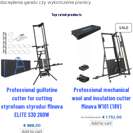
docieplenia garażu czy wykończenia piwnicy.
Top rated products
SALE
Professional guillotine
Professional mechanical
cutter for cutting
wool and insulation cutter
styrofoam styrodur Minova
Minova W101 (18V)
ELITE S30 260W
€
1.920,00
€
1.752,00
Add to cart
€
888,00
Add to cart