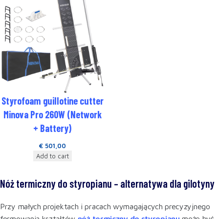
Styrofoam guillotine cutter
Minova Pro 260W (Network
+ Battery)
€
501,00
Add to cart
Nóż termiczny do styropianu – alternatywa dla gilotyny
Przy małych projektach i pracach wymagających precyzyjnego
formowania kształtów
nóż termiczny do styropianu
może być