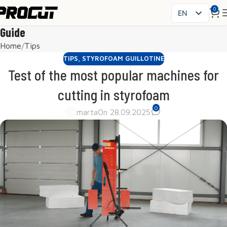
0
EN
PL
Guide
SK
Home
Tips
CS
TIPS
,
STYROFOAM GUILLOTINE
HU
Test of the most popular machines for
FR
cutting in styrofoam
ES
0
IT
marta
On 28.09.2025
UK
RO
DE