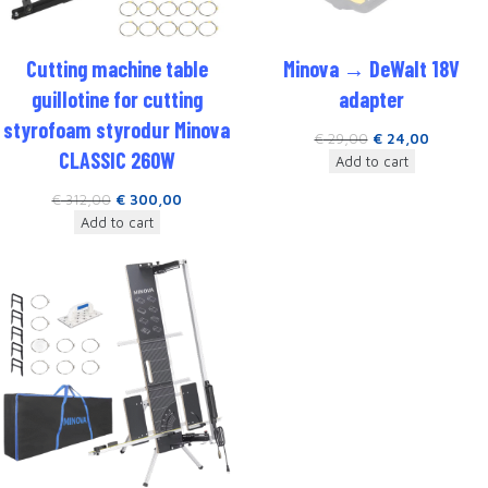
Cutting machine table
Minova → DeWalt 18V
guillotine for cutting
adapter
styrofoam styrodur Minova
€
29,00
€
24,00
CLASSIC 260W
Add to cart
€
312,00
€
300,00
Add to cart