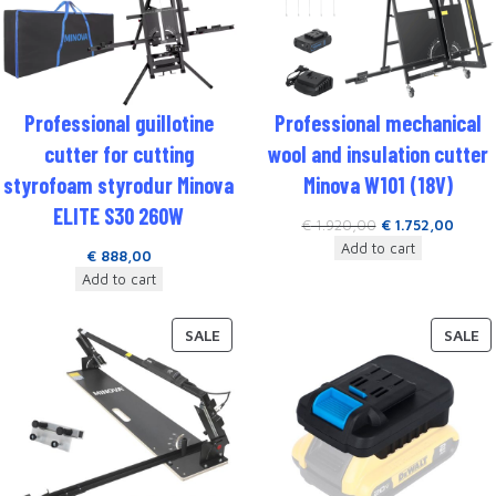
Professional guillotine
Professional mechanical
cutter for cutting
wool and insulation cutter
styrofoam styrodur Minova
Minova W101 (18V)
ELITE S30 260W
€
1.920,00
€
1.752,00
Add to cart
€
888,00
Add to cart
SALE
SALE