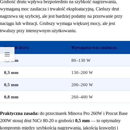
Grubość drutu wpływa bezpośrednio na szybkość nagrzewania,
wymaganą moc zasilacza i trwałość eksploatacyjną. Cieńszy drut
nagrzewa się szybciej, ale jest bardziej podatny na przerwanie przy
naciągu lub wibracji. Grubszy wymaga większej mocy, ale jest
trwalszy przy intensywnym użytkowaniu.
Grubość drutu
Wymagana moc zasilacza
0,2 mm
80–130 W
0,3 mm
130–200 W
0,5 mm
200–260 W
0,8 mm
260–400 W
Praktyczna zasada:
do przecinarek Minova Pro 260W i Procut Base
200W stosuj drut NiCr 80-20 o grubości
0,5 mm
— to optymalny
kompromis między szybkością nagrzewania, jakością krawędzi i