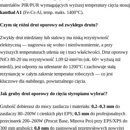
materiałów PIR/PUR wymagających wyższej temperatury cięcia stosuj
kanthal A1
(Fe-Cr-Al, temp. maks. 1400°C).
Czym się różni drut oporowy od zwykłego drutu?
Zwykły drut miedziany lub stalowy ma niską rezystywność
elektryczną — nagrzewa się wolno i nierównomiernie, a przy
wyższych temperaturach utlenia się i traci właściwości. Drut oporowy
NiCr 80-20 ma rezystywność 1,09 Ω·mm²/m (ok. 60× wyższą niż
miedź), jest odporny na utlenianie do 1200°C i zachowuje stałą
rezystancję w całym zakresie temperatur roboczych — co jest
kluczowe dla stabilnego, powtarzalnego cięcia.
Jak gruby drut oporowy do cięcia styropianu wybrać?
Grubość dobierasz do mocy zasilacza i materiału:
0,2–0,3 mm
do
zasilaczy 80–200W i cienkich płyt EPS;
0,5 mm
do profesjonalnych
przecinarek 200–260W (Procut Base, Minova Pro) przy EPS/XPS do
300 mm grubości;
0,8 mm
do zastosowań przemysłowych powyżej