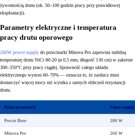
żywotnością drutu (ok. 50–100 godzin pracy przy prawidłowej
eksploatacji).
Parametry elektryczne i temperatura
pracy drutu oporowego
260W power supply
do przecinarki Minova Pro zapewnia stabilną
temperaturę drutu NiCr 80-20 (ø 0,5 mm, długość 130 cm) w zakresie
300–350°C przy pracy ciągłej. Sprawność całego układu
elektrycznego wynosi 60–70% — oznacza to, że zasilacz musi
dostarczyć więcej mocy niż wynika z samych obliczeń rezystancji
drutu.
Model przecinarki
Power supply
Procut Base
200 W
Minova Pro
260 W