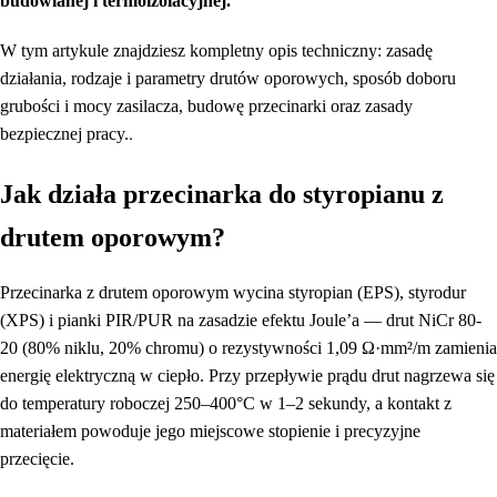
budowlanej i termoizolacyjnej.
W tym artykule znajdziesz kompletny opis techniczny: zasadę
działania, rodzaje i parametry drutów oporowych, sposób doboru
grubości i mocy zasilacza, budowę przecinarki oraz zasady
.
bezpiecznej pracy.
Jak działa przecinarka do styropianu z
drutem oporowym?
Przecinarka z drutem oporowym wycina styropian (EPS), styrodur
(XPS) i pianki PIR/PUR na zasadzie efektu Joule’a — drut NiCr 80-
20 (80% niklu, 20% chromu) o rezystywności 1,09 Ω·mm²/m zamienia
energię elektryczną w ciepło. Przy przepływie prądu drut nagrzewa się
do temperatury roboczej 250–400°C w 1–2 sekundy, a kontakt z
materiałem powoduje jego miejscowe stopienie i precyzyjne
przecięcie.