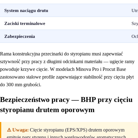
System naciągu drutu
Utr
Zaciski terminalowe
Sz
Zabezpieczenia
Och
Rama konstrukcyjna przecinarki do styropianu musi zapewniać
sztywność przy pracy z długimi odcinkami materiału — ugięcie ramy
powoduje krzywe cięcie. W modelach Minova Pro i Procut Base
zastosowano stalowe profile zapewniające stabilność przy cięciu płyt
do 300 mm grubości.
Bezpieczeństwo pracy — BHP przy cięciu
styropianu drutem oporowym
⚠️ Uwaga:
Cięcie styropianu (EPS/XPS) drutem oporowym
emituje pary styrenu i innych węglowodorów aromatycznych.