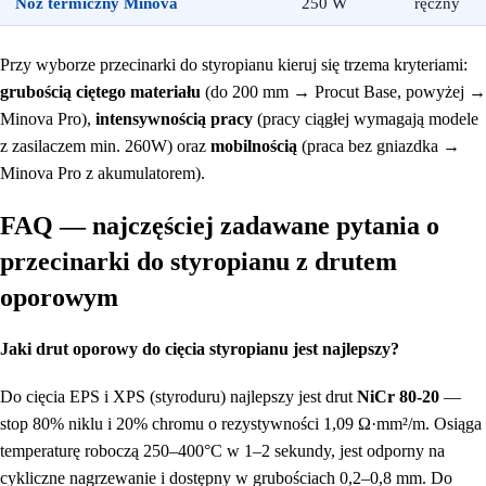
Nóż termiczny Minova
250 W
ręczny
Przy wyborze przecinarki do styropianu kieruj się trzema kryteriami:
grubością ciętego materiału
(do 200 mm → Procut Base, powyżej →
Minova Pro),
intensywnością pracy
(pracy ciągłej wymagają modele
z zasilaczem min. 260W) oraz
mobilnością
(praca bez gniazdka →
Minova Pro z akumulatorem).
FAQ — najczęściej zadawane pytania o
przecinarki do styropianu z drutem
oporowym
Jaki drut oporowy do cięcia styropianu jest najlepszy?
Do cięcia EPS i XPS (styroduru) najlepszy jest drut
NiCr 80-20
—
stop 80% niklu i 20% chromu o rezystywności 1,09 Ω·mm²/m. Osiąga
temperaturę roboczą 250–400°C w 1–2 sekundy, jest odporny na
cykliczne nagrzewanie i dostępny w grubościach 0,2–0,8 mm. Do