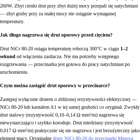
260W. Zbyt cienki drut przy zbyt dużej mocy przepali się natychmiast
— zbyt gruby przy za małej mocy nie osiągnie wymaganej
temperatury.
Jak długo nagrzewa się drut oporowy przed cięciem?
Drut NiCr 80-20 osiąga temperaturę roboczą 300°C w ciągu
1–2
sekund
od włączenia zasilacza. Nie ma potrzeby wstępnego
rozgrzewania — przecinarka jest gotowa do pracy natychmiast po
uruchomieniu.
Czym można zastąpić drut oporowy w przecinarce?
Zastępuj wyłącznie drutem o zbliżonej rezystywności elektrycznej —
NiCr 80-20 lub kantalem A1 w tej samej grubości co oryginał. Zwykły
drut stalowy (rezystywność 0,10–0,14 Ω·mm²/m) nagrzewa się
niewystarczająco i szybko koroduje. Drut miedziany (rezystywność
0,017 Ω·mm²/m) praktycznie się nie nagrzewa i jest bezużyteczny jako
element tnący. Oryginalne
druty NiCr 80-20 do przecinarki Minova