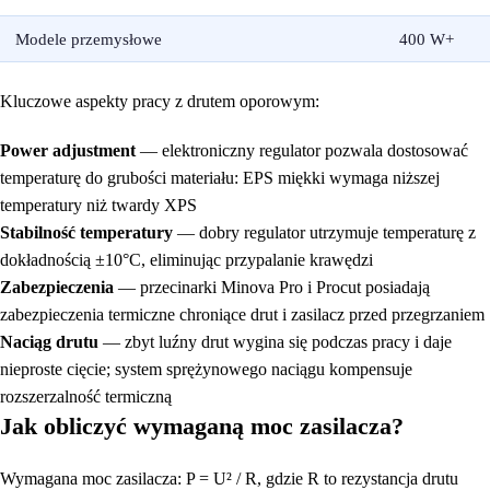
Modele przemysłowe
400 W+
Kluczowe aspekty pracy z drutem oporowym:
Power adjustment
— elektroniczny regulator pozwala dostosować
temperaturę do grubości materiału: EPS miękki wymaga niższej
temperatury niż twardy XPS
Stabilność temperatury
— dobry regulator utrzymuje temperaturę z
dokładnością ±10°C, eliminując przypalanie krawędzi
Zabezpieczenia
— przecinarki Minova Pro i Procut posiadają
zabezpieczenia termiczne chroniące drut i zasilacz przed przegrzaniem
Naciąg drutu
— zbyt luźny drut wygina się podczas pracy i daje
nieproste cięcie; system sprężynowego naciągu kompensuje
rozszerzalność termiczną
Jak obliczyć wymaganą moc zasilacza?
Wymagana moc zasilacza: P = U² / R, gdzie R to rezystancja drutu