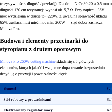
(rezystywność × długość / przekrój). Dla drutu NiCr 80-20 ø 0,5 mm o
długości 130 cm rezystancja wynosi ok. 5,7 Ω. Przy napięciu 36V
moc wydzielana w drucie to ~228W. Z uwagi na sprawność układu
65%, zasilacz musi mieć moc min. 260W — stąd dobór zasilacza
Minova Pro.
Budowa i elementy przecinarki do
styropianu z drutem oporowym
Minova Pro 260W cutting machine
składa się z 5 głównych
elementów, których jakość i wzajemne dopasowanie bezpośrednio
decydują o precyzji i powtarzalności cięcia:
Element
Fun
Stół roboczy z prowadnicami
Sta
Elektroniczny regulator mocy
Kon