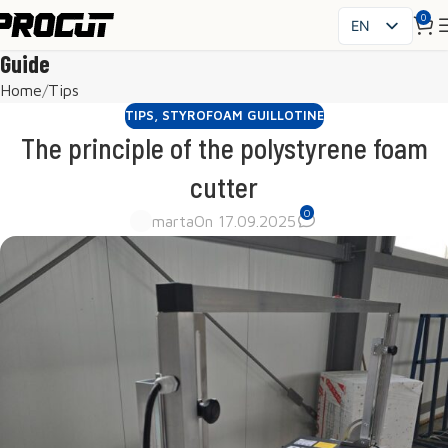
0
EN
PL
Guide
SK
Home
Tips
CS
TIPS
,
STYROFOAM GUILLOTINE
HU
The principle of the polystyrene foam
FR
cutter
ES
0
IT
marta
On 17.09.2025
UK
RO
DE