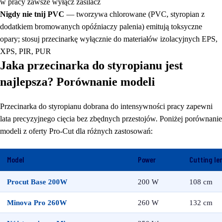
w pracy zawsze wyłącz zasilacz
Nigdy nie tnij PVC
— tworzywa chlorowane (PVC, styropian z
dodatkiem bromowanych opóźniaczy palenia) emitują toksyczne
opary; stosuj przecinarkę wyłącznie do materiałów izolacyjnych EPS,
XPS, PIR, PUR
Jaka przecinarka do styropianu jest
najlepsza? Porównanie modeli
Przecinarka do styropianu dobrana do intensywności pracy zapewni
lata precyzyjnego cięcia bez zbędnych przestojów. Poniżej porównanie
modeli z oferty Pro-Cut dla różnych zastosowań:
Model
Power
Cutting le
Procut Base 200W
200 W
108 cm
Minova Pro 260W
260 W
132 cm