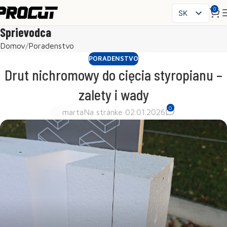
0
SK
PL
Sprievodca
EN
Domov
Poradenstvo
CS
PORADENSTVO
HU
Drut nichromowy do cięcia styropianu –
FR
zalety i wady
ES
0
IT
marta
Na stránke 02.01.2026
UK
RO
DE