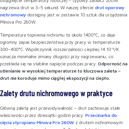
osiągnięcie temperatury roboczej – typowy zasilacz 200W
nagrzewa drut w 3–5 sekund. W naszej ofercie
drut oporowy
nichromowy
dostępny jest w zestawie 10 sztuk dla urządzenia
Minova Pro 260W.
Temperatura topnienia nichromu to około 1400°C, co daje
ogromny zapas bezpieczeństwa przy pracy w temperaturze
300–400°C. Współczynnik rozszerzalności cieplnej 14·10⁻⁶/K
oznacza minimalne zmiany długości przy nagrzewaniu, co
przekłada się na stabilne napięcie podczas pracy.
Odporność na
utlenianie w wysokiej temperaturze to kluczowa zaleta –
drut nie koroduje mimo ciągłej ekspozycji na ciepło.
Zalety drutu nichromowego w praktyce
Główną zaletą jest przewidywalność – drut zachowuje stałe
właściwości przez dziesiątki godzin pracy.
Przecinarka do
cięcia styropianu Minova Pro 260W
z drutem nichromowym