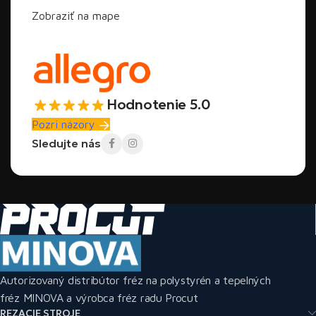
Zobraziť na mape
Hodnotenie 5.0
Pozri názory
Sledujte nás
Autorizovaný distribútor fréz na polystyrén a tepelných
fréz MINOVA a výrobca fréz radu Procut
REZACIE STROJE