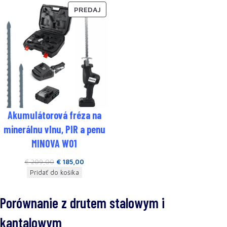
PREDAJ
Akumulátorová fréza na
minerálnu vlnu, PIR a penu
MINOVA W01
€
209,00
€
185,00
Pridať do košíka
Porównanie z drutem stalowym i
kantalowym