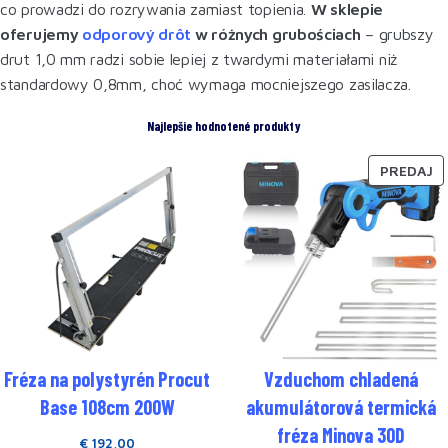
co prowadzi do rozrywania zamiast topienia.
W sklepie
oferujemy
odporový drôt
w różnych grubościach
– grubszy
drut 1,0 mm radzi sobie lepiej z twardymi materiałami niż
standardowy 0,8mm, choć wymaga mocniejszego zasilacza.
Najlepšie hodnotené produkty
PREDAJ
Fréza na polystyrén Procut
Vzduchom chladená
Base 108cm 200W
akumulátorová termická
fréza Minova 30D
€
192,00