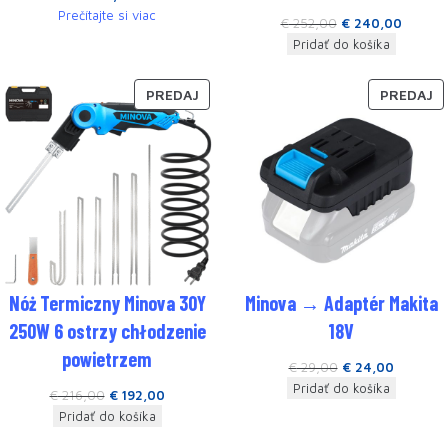
Prečítajte si viac
€
252,00
€
240,00
Pridať do košíka
PREDAJ
PREDAJ
Nóż Termiczny Minova 30Y
Minova → Adaptér Makita
250W 6 ostrzy chłodzenie
18V
powietrzem
€
29,00
€
24,00
Pridať do košíka
€
216,00
€
192,00
Pridať do košíka