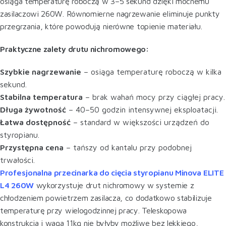
osiąga temperaturę roboczą w 3–5 sekund dzięki mocnemu
zasilaczowi 260W. Równomierne nagrzewanie eliminuje punkty
przegrzania, które powodują nierówne topienie materiału.
Praktyczne zalety drutu nichromowego:
Szybkie nagrzewanie
– osiąga temperaturę roboczą w kilka
sekund.
Stabilna temperatura
– brak wahań mocy przy ciągłej pracy.
Długa żywotność
– 40–50 godzin intensywnej eksploatacji.
Łatwa dostępność
– standard w większości urządzeń do
styropianu.
Przystępna cena
– tańszy od kantalu przy podobnej
trwałości.
Profesjonalna przecinarka do cięcia styropianu Minova ELITE
L4 260W
wykorzystuje drut nichromowy w systemie z
chłodzeniem powietrzem zasilacza, co dodatkowo stabilizuje
temperaturę przy wielogodzinnej pracy. Teleskopowa
konstrukcja i waga 11kg nie byłyby możliwe bez lekkiego,