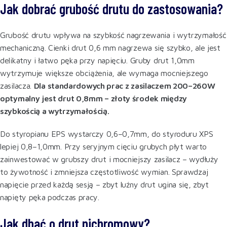
Jak dobrać grubość drutu do zastosowania?
Grubość drutu wpływa na szybkość nagrzewania i wytrzymałość
mechaniczną. Cienki drut 0,6 mm nagrzewa się szybko, ale jest
delikatny i łatwo pęka przy napięciu. Gruby drut 1,0mm
wytrzymuje większe obciążenia, ale wymaga mocniejszego
zasilacza.
Dla standardowych prac z zasilaczem 200–260W
optymalny jest drut 0,8mm – złoty środek między
szybkością a wytrzymałością.
Do styropianu EPS wystarczy 0,6–0,7mm, do styroduru XPS
lepiej 0,8–1,0mm. Przy seryjnym cięciu grubych płyt warto
zainwestować w grubszy drut i mocniejszy zasilacz – wydłuży
to żywotność i zmniejsza częstotliwość wymian. Sprawdzaj
napięcie przed każdą sesją – zbyt luźny drut ugina się, zbyt
napięty pęka podczas pracy.
Jak dbać o drut nichromowy?