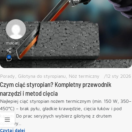
maciej
0
Porady
,
Gilotyna do styropianu
,
Nóż termiczny
12 sty 2026
Czym ciąć styropian? Kompletny przewodnik
narzędzi i metod cięcia
Najlepiej ciąć styropian nożem termicznym (min. 150 W, 350–
450°C) – brak pyłu, gładkie krawędzie, cięcia łuków i pod
kątem. Do prac seryjnych wybierz gilotynę z drutem
oporowy...
Czytaj dalej