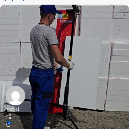
maciej
0