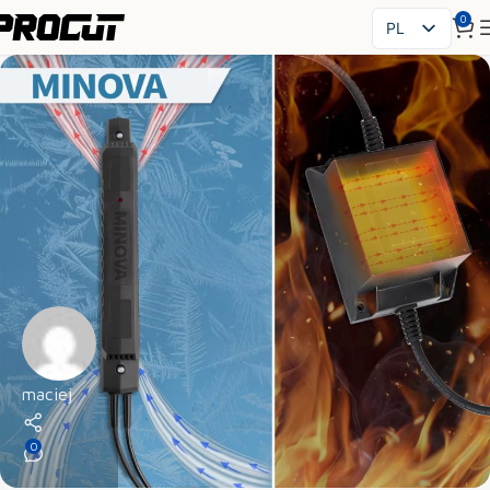
0
PL
EN
SK
CS
HU
FR
ES
IT
UK
RO
DE
maciej
0