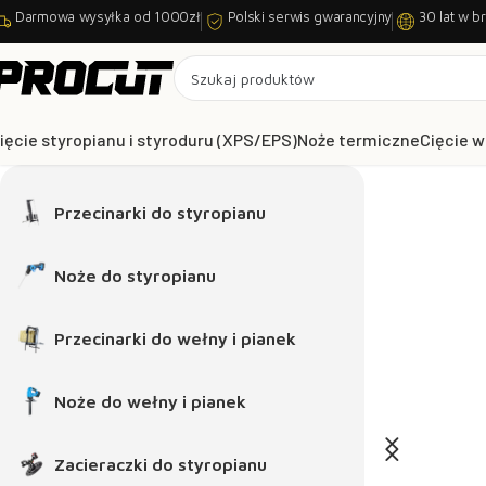
Darmowa wysyłka od 1000zł
Polski serwis gwarancyjny
30 lat w b
ięcie styropianu i styroduru (XPS/EPS)
Noże termiczne
Cięcie w
i stojące 260W/18V
Przecinarki do styropianu
 i Minova Pro
No
ię więcej
Noże do styropianu
Przecinarki do wełny i pianek
Noże do wełny i pianek
Zacieraczki do styropianu