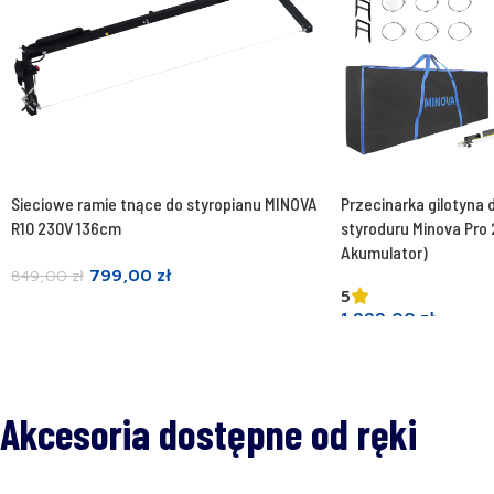
Sieciowe ramie tnące do styropianu MINOVA
Przecinarka gilotyna 
R10 230V 136cm
styroduru Minova Pro 
Akumulator)
799,00
zł
849,00
zł
5
Dodaj do koszyka
1.999,00
zł
Dodaj do koszyka
Akcesoria dostępne od ręki