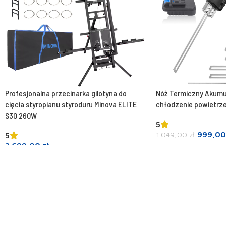
Profesjonalna przecinarka gilotyna do
Nóż Termiczny Akumu
cięcia styropianu styroduru Minova ELITE
chłodzenie powietrz
S30 260W
5
999,0
1.049,00
zł
5
3.699,00
zł
Dodaj do koszyka
Dodaj do koszyka