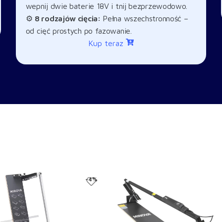
wepnij dwie baterie 18V i tnij bezprzewodowo.
⚙️
8 rodzajów cięcia:
Pełna wszechstronność –
od cięć prostych po fazowanie.
Kup teraz
-4%