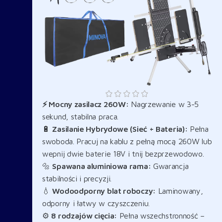
⚡ Mocny zasilacz 260W:
Nagrzewanie w 3-5
sekund, stabilna praca.
🔋
Zasilanie Hybrydowe (Sieć + Bateria):
Pełna
swoboda. Pracuj na kablu z pełną mocą 260W lub
wepnij dwie baterie 18V i tnij bezprzewodowo.
🔩
Spawana aluminiowa rama:
Gwarancja
stabilności i precyzji.
💧
Wodoodporny blat roboczy:
Laminowany,
odporny i łatwy w czyszczeniu.
⚙️
8 rodzajów cięcia:
Pełna wszechstronność –