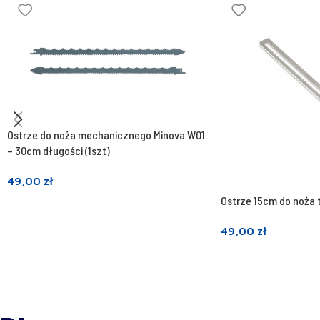
Ostrze do noża mechanicznego Minova W01
– 30cm długości (1szt)
49,00
zł
Ostrze 15cm do noża 
Dodaj do koszyka
49,00
zł
Dodaj do koszyka