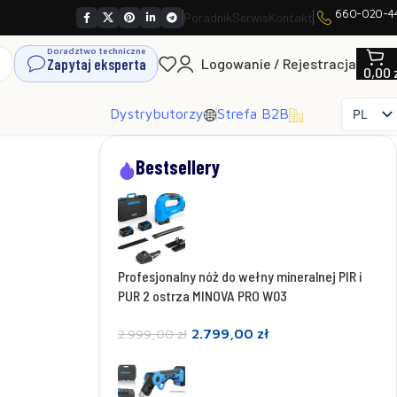
660-020-4
Poradnik
Serwis
Kontakt
Doradztwo techniczne
Zapytaj eksperta
Logowanie / Rejestracja
0,00
Dystrybutorzy
Strefa B2B
PL
EN
R
Nóż do w
Bestsellery
SK
CS
100
Profesjonalny nóż do we
HU
Spr
FR
ES
Profesjonalny nóż do wełny mineralnej PIR i
IT
PUR 2 ostrza MINOVA PRO W03
UK
2.799,00
zł
RO
2.999,00
zł
DE