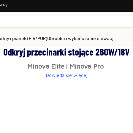
ranży
ełny i pianek (PIR/PUR)
Obróbka i wykańczanie elewacji
Przecinarka do wełny i pianek PIR i PU
wość od MINOVA - przecinarka strunowa W
Sprawdź