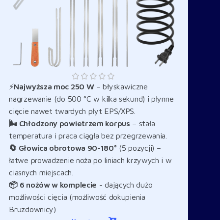
⚡
Najwyższa moc 250 W
– błyskawiczne
nagrzewanie (do 500 °C w kilka sekund) i płynne
cięcie nawet twardych płyt EPS/XPS.
🌬️ Chłodzony powietrzem korpus
– stała
temperatura i praca ciągła bez przegrzewania.
🔄 Głowica obrotowa 90-180°
(5 pozycji) –
łatwe prowadzenie noża po liniach krzywych i w
ciasnych miejscach.
📦 6 nożów w komplecie
- dających dużo
możliwości cięcia (możliwość dokupienia
Bruzdownicy)