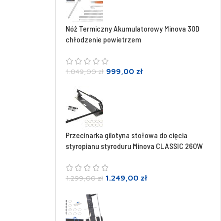
Nóż Termiczny Akumulatorowy Minova 30D
chłodzenie powietrzem
999,00
zł
1.049,00
zł
Przecinarka gilotyna stołowa do cięcia
styropianu styroduru Minova CLASSIC 260W
1.249,00
zł
1.299,00
zł