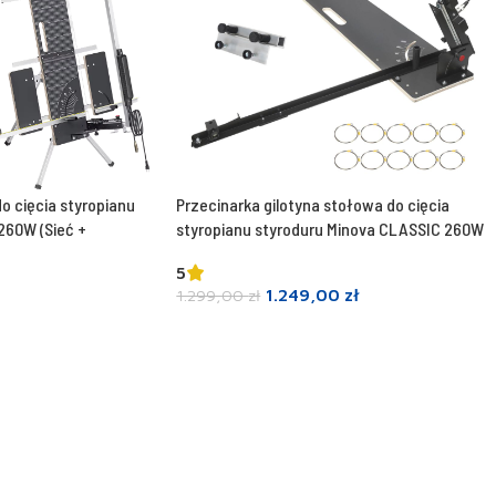
do cięcia styropianu
Przecinarka gilotyna stołowa do cięcia
260W (Sieć +
styropianu styroduru Minova CLASSIC 260W
5
1.249,00
zł
1.299,00
zł
Dodaj do koszyka