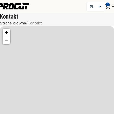
0
PL
EN
Kontakt
SK
Strona główna
Kontakt
CS
+
HU
−
FR
ES
IT
UK
RO
DE