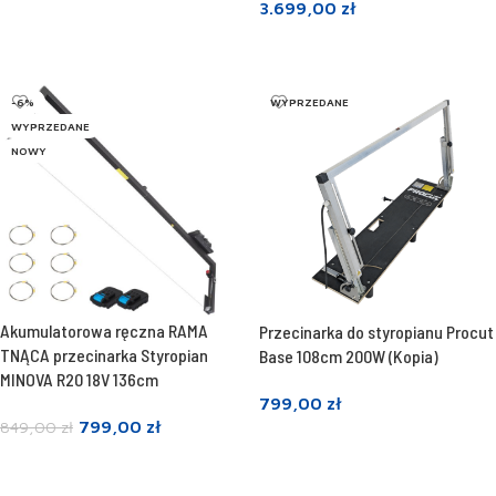
3.699,00
zł
Dodaj do koszyka
Dodaj do koszyka
-6%
WYPRZEDANE
WYPRZEDANE
NOWY
Akumulatorowa ręczna RAMA
Przecinarka do styropianu Procut
TNĄCA przecinarka Styropian
Base 108cm 200W (Kopia)
MINOVA R20 18V 136cm
799,00
zł
799,00
zł
849,00
zł
Dowiedz się więcej
Dowiedz się więcej