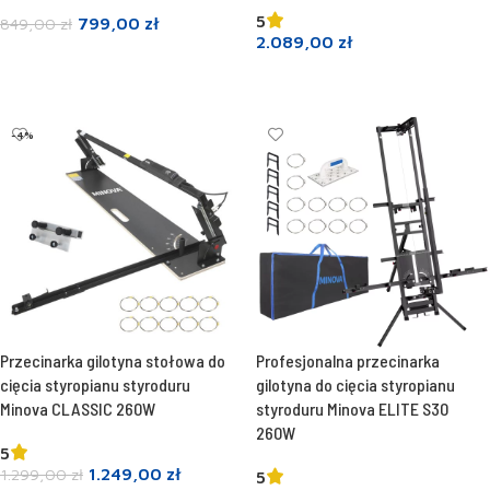
5
799,00
zł
849,00
zł
2.089,00
zł
Dodaj do koszyka
Dodaj do koszyka
-4%
Przecinarka gilotyna stołowa do
Profesjonalna przecinarka
cięcia styropianu styroduru
gilotyna do cięcia styropianu
Minova CLASSIC 260W
styroduru Minova ELITE S30
260W
5
1.249,00
zł
1.299,00
zł
5