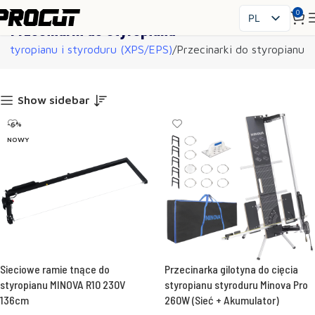
0
PL
Przecinarki do styropianu
EN
e styropianu i styroduru (XPS/EPS)
Przecinarki do styropianu
SK
CS
HU
Show sidebar
FR
-6%
ES
NOWY
IT
UK
RO
DE
Sieciowe ramie tnące do
Przecinarka gilotyna do cięcia
styropianu MINOVA R10 230V
styropianu styroduru Minova Pro
136cm
260W (Sieć + Akumulator)