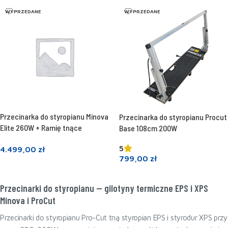
WYPRZEDANE
WYPRZEDANE
Przecinarka do styropianu Minova
Przecinarka do styropianu Procut
Elite 260W + Ramię tnące
Base 108cm 200W
5
4.499,00
zł
799,00
zł
Dowiedz się więcej
Dowiedz się więcej
Przecinarki do styropianu — gilotyny termiczne EPS i XPS
Minova i ProCut
Przecinarki do styropianu Pro-Cut tną styropian EPS i styrodur XPS przy