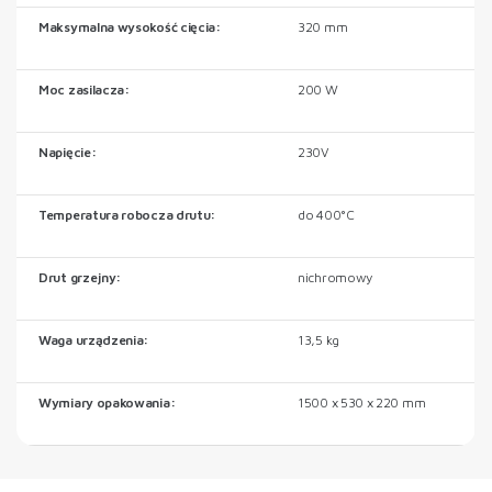
Maksymalna wysokość cięcia:
320 mm
Moc zasilacza:
200 W
Napięcie:
230V
Temperatura robocza drutu:
do 400°C
Drut grzejny:
nichromowy
Waga urządzenia:
13,5 kg
Wymiary opakowania:
1500 x 530 x 220 mm