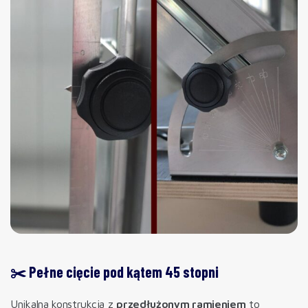
✂️ Pełne cięcie pod kątem 45 stopni
Unikalna konstrukcja z
przedłużonym ramieniem
to