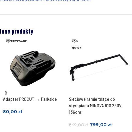
Inne produkty
WYPRZEDANE
-6%
NOWY
Adapter PROCUT → Parkside
Sieciowe ramie tnące do
styropianu MINOVA R10 230V
80,00
zł
136cm
Dowiedz się więcej
799,00
zł
849,00
zł