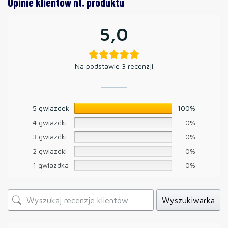
Opinie klientów nt. produktu
5,0
Na podstawie 3 recenzji
5 gwiazdek
100%
4 gwiazdki
0%
3 gwiazdki
0%
2 gwiazdki
0%
1 gwiazdka
0%
Wyszukiwarka