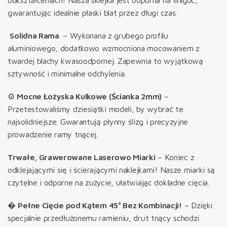
odkształceniach! Nasza sklejka jest odporna na wilgoć,
gwarantując idealnie płaski blat przez długi czas.
️
Solidna Rama
– Wykonana z grubego profilu
aluminiowego, dodatkowo wzmocniona mocowaniem z
twardej blachy kwasoodpornej. Zapewnia to wyjątkową
sztywność i minimalne odchylenia.
⚙️
Mocne Łożyska Kulkowe (Ścianka 2mm)
–
Przetestowaliśmy dziesiątki modeli, by wybrać te
najsolidniejsze. Gwarantują płynny ślizg i precyzyjne
prowadzenie ramy tnącej.
Trwałe, Grawerowane Laserowo Miarki
– Koniec z
odklejającymi się i ścierającymi naklejkami! Nasze miarki są
czytelne i odporne na zużycie, ułatwiając dokładne cięcia.
�
Pełne Cięcie pod Kątem 45° Bez Kombinacji!
– Dzięki
specjalnie przedłużonemu ramieniu, drut tnący schodzi