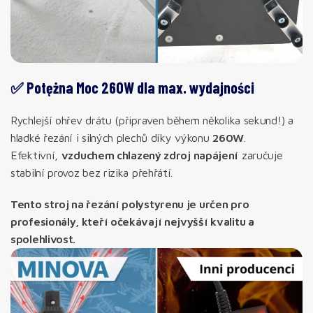
✅ Potężna Moc 260W dla max. wydajności
Rychlejší ohřev drátu (připraven během několika sekund!) a
hladké řezání i silných plechů díky výkonu
260W
.
Efektivní,
vzduchem chlazený zdroj napájení
zaručuje
stabilní provoz bez rizika přehřátí.
Tento stroj na řezání polystyrenu je určen pro
profesionály, kteří očekávají nejvyšší kvalitu a
spolehlivost.