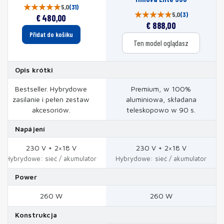
5,0
(31)
5,0
(3)
€
480,00
€
888,00
Přidat do košíku
Ten model oglądasz
Opis krótki
Bestseller. Hybrydowe
Premium, w 100%
zasilanie i pełen zestaw
aluminiowa, składana
akcesoriów.
teleskopowo w 90 s.
Napájení
230 V + 2×18 V
230 V + 2×18 V
Hybrydowe: sieć / akumulator
Hybrydowe: sieć / akumulator
Power
260 W
260 W
Konstrukcja