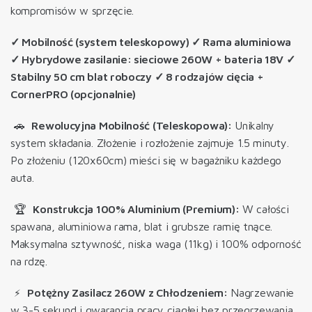
kompromisów w sprzęcie.
✓ Mobilność (system teleskopowy) ✓ Rama aluminiowa
✓ Hybrydowe zasilanie: sieciowe 260W + bateria 18V ✓
Stabilny 50 cm blat roboczy ✓ 8 rodzajów cięcia +
CornerPRO (opcjonalnie)
🚗
Rewolucyjna Mobilność (Teleskopowa):
Unikalny
system składania. Złożenie i rozłożenie zajmuje 1.5 minuty.
Po złożeniu (120x60cm) mieści się w bagażniku każdego
auta.
🏆
Konstrukcja 100% Aluminium (Premium):
W całości
spawana, aluminiowa rama, blat i grubsze ramię tnące.
Maksymalna sztywność, niska waga (11kg) i 100% odporność
na rdzę.
⚡
Potężny Zasilacz 260W z Chłodzeniem:
Nagrzewanie
w 3-5 sekund
i gwarancja pracy ciągłej bez przegrzewania,