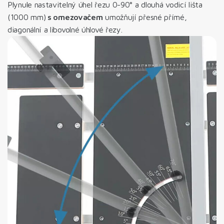
Plynule nastavitelný úhel řezu 0-90° a dlouhá vodicí lišta
(1000 mm)
s omezovačem
umožňují přesné přímé,
diagonální a libovolné úhlové řezy.