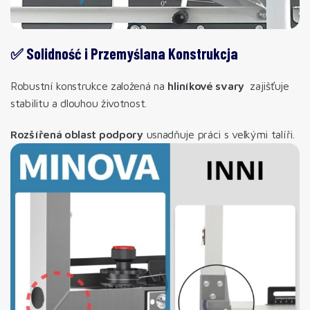
✅ Solidność i Przemyślana Konstrukcja
Robustní konstrukce založená na
hliníkové svary
zajišťuje
stabilitu a dlouhou životnost.
Rozšířená oblast podpory
usnadňuje práci s velkými talíři.