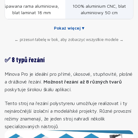
Spawana rama aluminiowa,
100% aluminium CNC, blat
blat laminat 18 mm
aluminiowy 50 cm
Pokaż więcej ▾
← przesuń tabelę w bok, aby zobaczyć wszystkie modele →
✅ 8 typů řezání
Minova Pro je ideální pro přímé, úkosové, stupňovité, plošné
a drážkové řezání.
Možnost řezání až 8 různých tvarů
poskytuje širokou škálu aplikací.
Tento stroj na řezání polystyrenu umožňuje realizovat i ty
nejnáročnější izolační a modelářské projekty. Různé provozní
režimy znamenají, že jeden stroj nahradí několik
specializovaných nástrojů.