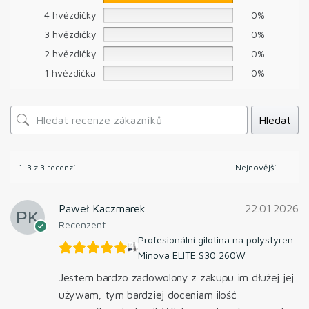
4 hvězdičky
0%
3 hvězdičky
0%
2 hvězdičky
0%
1 hvězdička
0%
Hledat
1-3 z 3 recenzí
Paweł Kaczmarek
22.01.2026
Recenzent
Profesionální gilotina na polystyren
Minova ELITE S30 260W
Jestem bardzo zadowolony z zakupu im dłużej jej
używam, tym bardziej doceniam ilość