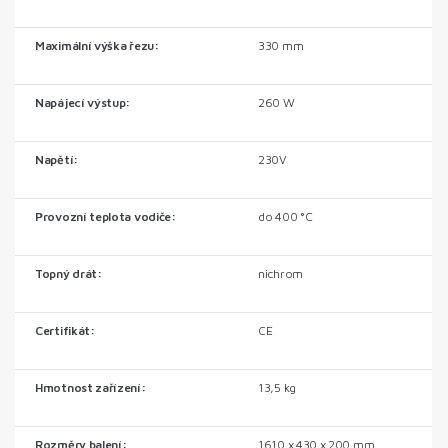
Maximální výška řezu:
330 mm
Napájecí výstup:
260 W
Napětí:
230V
Provozní teplota vodiče:
do 400 °C
Topný drát:
nichrom
Certifikát:
CE
Hmotnost zařízení:
13,5 kg
Rozměry balení:
1610 x 430 x 200 mm