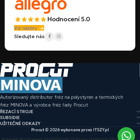
Hodnocení 5.0
Viz názory
Sledujte nás
Autorizovaný distributor fréz na polystyren a termických
fréz MINOVA a výrobce fréz řady Procut
ŘEZACÍ STROJE
SUBSIDIE
UŽITEČNÉ ODKAZY
Procut © 2026 wykonane przez ITSZY.pl
Pravidla Pro Vracení Zboží
Zásady Ochrany Osobních Údajů
Předpisy