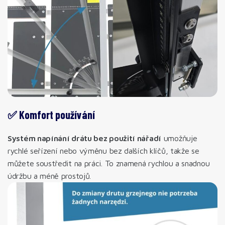
✅ Komfort používání
Systém napínání drátu bez použití nářadí
umožňuje
rychlé seřízení nebo výměnu bez dalších klíčů, takže se
můžete soustředit na práci. To znamená rychlou a snadnou
údržbu a méně prostojů.