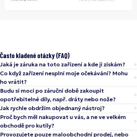
Často kladené otázky (FAQ)
Jaká je záruka na toto zařízení a kde ji získám?
Co když zařízení nesplní moje očekávání? Mohu
ho vrátit?
Budu si moci po záruční době zakoupit
opotřebitelné díly, např. dráty nebo nože?
Jak rychle obdržím objednaný nástroj?
Proč bych měl nakupovat u vás, a ne ve velkém
obchodě pro kutily?
Provozujete pouze maloobchodní prodej, nebo