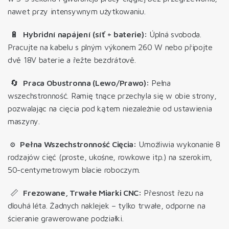
nawet przy intensywnym użytkowaniu
.
🔋
Hybridní napájení (síť + baterie):
Úplná svoboda.
Pracujte na kabelu s plným výkonem 260 W nebo připojte
dvě 18V baterie a řežte bezdrátově.
🔄
Praca Obustronna (Lewo/Prawo):
Pełna
wszechstronność. Ramię tnące przechyla się w obie strony,
pozwalając na cięcia pod kątem niezależnie od ustawienia
maszyny.
⚙️
Pełna Wszechstronność Cięcia:
Umożliwia wykonanie 8
rodzajów cięć
(proste, ukośne, rowkowe itp.) na szerokim,
50-centymetrowym blacie roboczym.
📏
Frezowane, Trwałe Miarki CNC:
Přesnost řezu na
dlouhá léta.
Żadnych naklejek – tylko trwałe, odporne na
ścieranie grawerowane podziałki
.