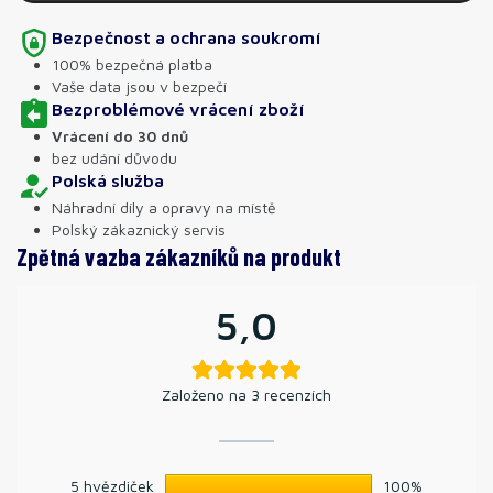
Bezpečnost a ochrana soukromí
100% bezpečná platba
Vaše data jsou v bezpečí
Bezproblémové vrácení zboží
Vrácení do 30 dnů
bez udání důvodu
Polská služba
Náhradní díly a opravy na místě
Polský zákaznický servis
Zpětná vazba zákazníků na produkt
5,0
Založeno na 3 recenzích
5 hvězdiček
100%