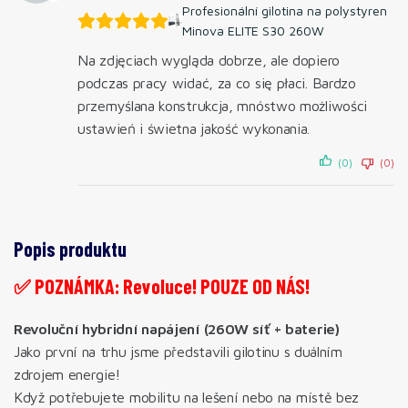
Profesionální gilotina na polystyren
Minova ELITE S30 260W
Na zdjęciach wygląda dobrze, ale dopiero
podczas pracy widać, za co się płaci. Bardzo
przemyślana konstrukcja, mnóstwo możliwości
ustawień i świetna jakość wykonania.
(0)
(0)
Popis produktu
✅ POZNÁMKA: Revoluce! POUZE OD NÁS!
Revoluční hybridní napájení (260W síť + baterie)
Jako první na trhu jsme představili gilotinu s duálním
zdrojem energie!
Když potřebujete mobilitu na lešení nebo na místě bez