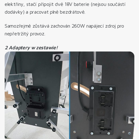
elektřiny, stačí připojit dvě 18V baterie (nejsou součástí
dodávky) a pracovat plně bezdrátově.
Samozřejmě zůstává zachován 260W napájecí zdroj pro
nepřetržitý provoz.
2 Adaptery w zestawie!