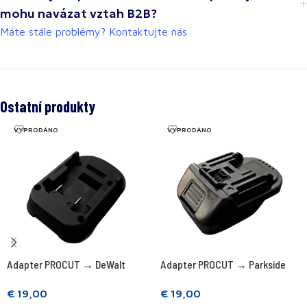
mohu navázat vztah B2B?
Máte stále problémy? Kontaktujte nás
Ostatní produkty
VYPRODÁNO
VYPRODÁNO
Adapter PROCUT → DeWalt
Adapter PROCUT → Parkside
€
19,00
€
19,00