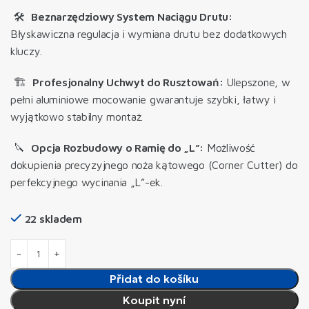
🛠️
Beznarzędziowy System Naciągu Drutu:
Błyskawiczna regulacja i wymiana drutu bez dodatkowych
kluczy.
🏗️
Profesjonalny Uchwyt do Rusztowań:
Ulepszone, w
pełni aluminiowe mocowanie gwarantuje szybki, łatwy i
wyjątkowo stabilny montaż.
🔪
Opcja Rozbudowy o Ramię do „L”:
Możliwość
dokupienia precyzyjnego noża kątowego (Corner Cutter) do
perfekcyjnego wycinania „L”-ek.
22 skladem
Přidat do košíku
Koupit nyní