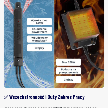
✅ Wszechstronność i Duży Zakres Pracy
Imponująca długość cięcia do
1300 mm
i
głębokość do