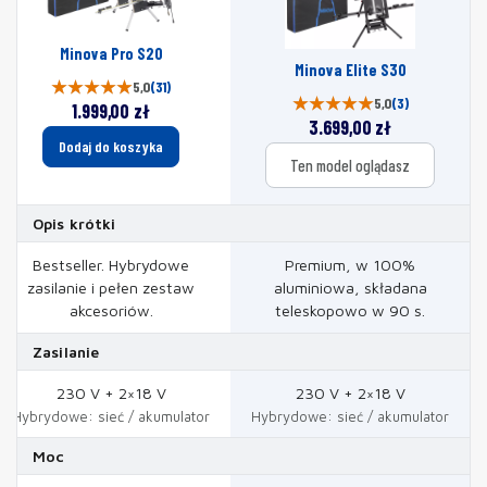
Minova Pro S20
Minova Elite S30
5,0
(31)
5,0
(3)
1.999,00
zł
3.699,00
zł
Dodaj do koszyka
Ten model oglądasz
Opis krótki
Bestseller. Hybrydowe
Premium, w 100%
zasilanie i pełen zestaw
aluminiowa, składana
akcesoriów.
teleskopowo w 90 s.
Zasilanie
230 V + 2×18 V
230 V + 2×18 V
Hybrydowe: sieć / akumulator
Hybrydowe: sieć / akumulator
Moc