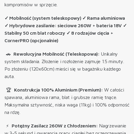
kompromisów w sprzęcie.
✓ Mobilność (system teleskopowy) ✓ Rama aluminiowa
✓ Hybrydowe zasilanie: sieciowe 260W + bateria 18V ✓
Stabilny 50 cm blat roboczy ✓ 8 rodzajów cięcia +
CornerPRO (opcjonalnie)
🚗
Rewolucyjna Mobilność (Teleskopowa):
Unikalny
system składania. Złożenie i rozłożenie zajmuje 1.5 minuty.
Po złożeniu (120x60cm) mieści się w bagażniku każdego
auta.
🏆
Konstrukcja 100% Aluminium (Premium):
W całości
spawana, aluminiowa rama, blat i grubsze ramię tnące.
Maksymalna sztywność, niska waga (11kg) i 100% odporność
na rdzę.
⚡
Potężny Zasilacz 260W z Chłodzeniem:
Nagrzewanie
w 3-5 sekund
i gwarancja pracy ciągłej bez przegrzewania,