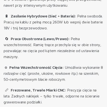
nawet przy intensywnym użytkowaniu
.
🔋
Zasilanie Hybrydowe (Sieć + Bateria):
Pełna swoboda.
Pracuj na kablu z pełną mocą 260W lub wepnij dwie baterie
18V i tnij bezprzewodowo.
🔄
Praca Obustronna (Lewo/Prawo):
Pełna
wszechstronność. Ramię tnące przechyla się w obie strony,
pozwalając na cięcia pod kątem niezależnie od ustawienia
maszyny.
⚙️
Pełna Wszechstronność Cięcia:
Umożliwia wykonanie 8
rodzajów cięć
(proste, ukośne, rowkowe itp.) na szerokim,
50-centymetrowym blacie roboczym.
📏
Frezowane, Trwałe Miarki CNC:
Precyzja cięcia na
lata.
Żadnych naklejek – tylko trwałe, odporne na ścieranie
grawerowane podziałki
.