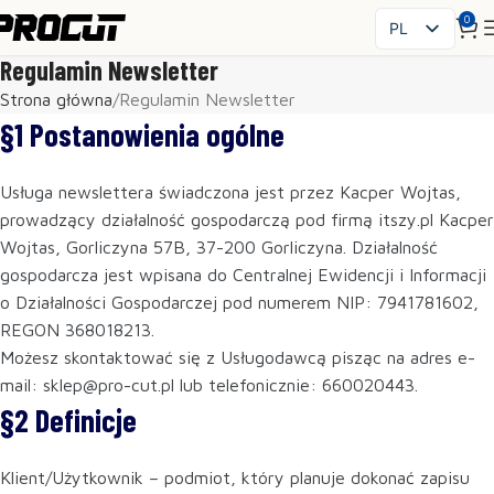
0
PL
EN
Regulamin Newsletter
SK
Strona główna
Regulamin Newsletter
CS
§1 Postanowienia ogólne
HU
FR
Usługa newslettera świadczona jest przez Kacper Wojtas,
ES
prowadzący działalność gospodarczą pod firmą itszy.pl Kacper
IT
Wojtas, Gorliczyna 57B, 37-200 Gorliczyna. Działalność
UK
gospodarcza jest wpisana do Centralnej Ewidencji i Informacji
RO
o Działalności Gospodarczej pod numerem NIP: 7941781602,
REGON 368018213.
DE
Możesz skontaktować się z Usługodawcą pisząc na adres e-
mail: sklep@pro-cut.pl lub telefonicznie: 660020443.
§2 Definicje
Klient/Użytkownik – podmiot, który planuje dokonać zapisu