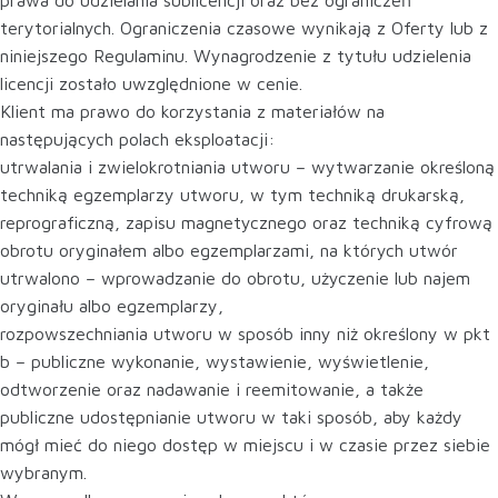
prawa do udzielania sublicencji oraz bez ograniczeń
terytorialnych. Ograniczenia czasowe wynikają z Oferty lub z
niniejszego Regulaminu. Wynagrodzenie z tytułu udzielenia
licencji zostało uwzględnione w cenie.
Klient ma prawo do korzystania z materiałów na
następujących polach eksploatacji:
utrwalania i zwielokrotniania utworu – wytwarzanie określoną
techniką egzemplarzy utworu, w tym techniką drukarską,
reprograficzną, zapisu magnetycznego oraz techniką cyfrową
obrotu oryginałem albo egzemplarzami, na których utwór
utrwalono – wprowadzanie do obrotu, użyczenie lub najem
oryginału albo egzemplarzy,
rozpowszechniania utworu w sposób inny niż określony w pkt
b – publiczne wykonanie, wystawienie, wyświetlenie,
odtworzenie oraz nadawanie i reemitowanie, a także
publiczne udostępnianie utworu w taki sposób, aby każdy
mógł mieć do niego dostęp w miejscu i w czasie przez siebie
wybranym.