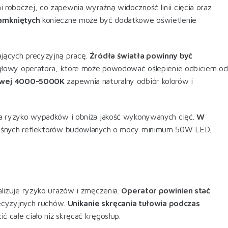
 roboczej, co zapewnia wyraźną widoczność linii cięcia oraz
amkniętych
konieczne może być dodatkowe oświetlenie
jących precyzyjną pracę.
Źródła światła powinny być
d głowy operatora, które może powodować oślepienie odbiciem od
wowej 4000-5000K
zapewnia naturalny odbiór kolorów i
a ryzyko wypadków i obniża jakość wykonywanych cięć.
W
nośnych reflektorów budowlanych o mocy minimum 50W LED,
lizuje ryzyko urazów i zmęczenia.
Operator powinien stać
recyzyjnych ruchów.
Unikanie skręcania tułowia podczas
 całe ciało niż skręcać kręgosłup
.