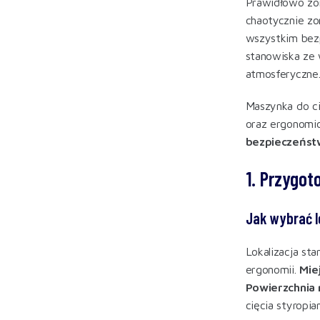
Prawidłowo zor
chaotycznie zo
wszystkim bezp
stanowiska ze 
atmosferyczne
Maszynka do ci
oraz ergonomic
bezpieczeństw
1. Przygo
Jak wybrać l
Lokalizacja st
ergonomii.
Miej
Powierzchnia 
cięcia styropia