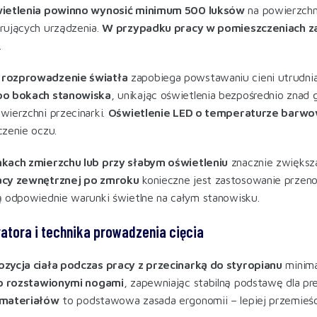
wietlenia powinno wynosić minimum 500 luksów
na powierzchni
rujących urządzenia.
W przypadku pracy w pomieszczeniach z
.
rozprowadzenie światła
zapobiega powstawaniu cieni utrudnia
po bokach stanowiska
, unikając oświetlenia bezpośrednio zna
ierzchni przecinarki.
Oświetlenie LED o temperaturze bar
czenie oczu
.
kach zmierzchu lub przy słabym oświetleniu
znacznie zwiększ
acy zewnętrznej po zmroku
konieczne jest zastosowanie prze
 odpowiednie warunki świetlne na całym stanowisku
.
atora i technika prowadzenia cięcia
zycja ciała podczas pracy z przecinarką do styropianu
minima
ko rozstawionymi nogami
, zapewniając stabilną podstawę dla p
 materiałów
to podstawowa zasada ergonomii – lepiej przemieścić