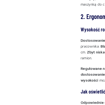
maszynką do ci
2. Ergonom
Wysokość rob
Dostosowanie
pracownika.
Bl
cm.
Zbyt niska
ramion
.
Regulowane n
dostosowanie
wysokości
moż
Jak oświetli
Odpowiednie 