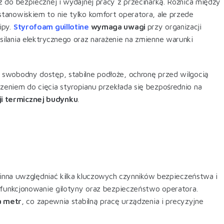
 do bezpiecznej i wydajnej pracy z przecinarką. Różnica między
tanowiskiem to nie tylko komfort operatora, ale przede
ipy.
Styrofoam guillotine
wymaga uwagi
przy organizacji
ilania elektrycznego oraz narażenie na zmienne warunki
swobodny dostęp, stabilne podłoże, ochronę przed wilgocią
eniem do cięcia styropianu przekłada się bezpośrednio na
i termicznej budynku
.
winna uwzględniać kilka kluczowych czynników bezpieczeństwa i
funkcjonowanie gilotyny oraz bezpieczeństwo operatora.
a metr
, co zapewnia stabilną pracę urządzenia i precyzyjne