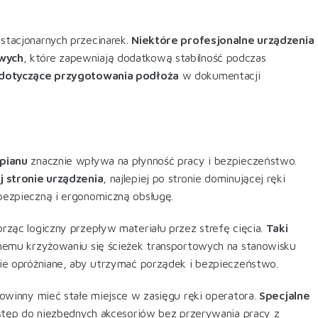
stacjonarnych przecinarek.
Niektóre profesjonalne urządzenia
owych
, które zapewniają dodatkową stabilność podczas
 dotyczące przygotowania podłoża
w dokumentacji
pianu
znacznie wpływa na płynność pracy i bezpieczeństwo.
 stronie urządzenia
, najlepiej po stronie dominującej ręki
bezpieczną i ergonomiczną obsługę
.
orząc logiczny przepływ materiału przez strefę cięcia.
Taki
emu krzyżowaniu się ścieżek transportowych na stanowisku
ie opróżniane, aby utrzymać porządek i bezpieczeństwo
.
winny mieć stałe miejsce w zasięgu ręki operatora.
Specjalne
stęp do niezbędnych akcesoriów bez przerywania pracy z