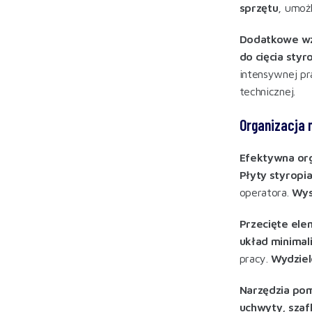
sprzętu
, umoż
Dodatkowe wz
do cięcia sty
intensywnej pr
technicznej.
Organizacja 
Efektywna org
Płyty styropi
operatora.
Wys
Przecięte ele
układ minimal
pracy.
Wydziel
Narzędzia pom
uchwyty, szaf