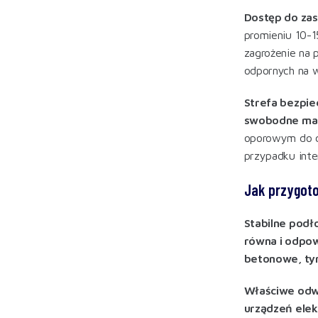
Dostęp do za
promieniu 10-1
zagrożenie na
odpornych na wi
Strefa bezpie
swobodne man
oporowym do ci
przypadku int
Jak przygoto
Stabilne podł
równa i odpo
betonowe, ty
Właściwe odw
urządzeń elek