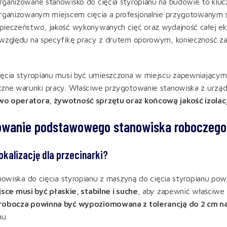
ganizowane stanowisko do cięcia styropianu na budowie to klucz
rganizowanym miejscem cięcia a profesjonalnie przygotowanym s
ieczeństwo, jakość wykonywanych cięć oraz wydajność całej ek
względu na specyfikę pracy z drutem oporowym, konieczność zas
.
ęcia styropianu musi być umieszczona w miejscu zapewniającym 
zne warunki pracy. Właściwe przygotowanie stanowiska z urządz
o operatora, żywotność sprzętu oraz końcową jakość izolacj
towanie podstawowego stanowiska roboczego
okalizację dla przecinarki?
anowiska do cięcia styropianu z maszyną do cięcia styropianu po
sce musi być płaskie, stabilne i suche
, aby zapewnić właściwe 
robocza powinna być wypoziomowana z tolerancją do 2 cm n
nu.