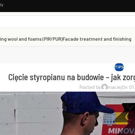
ży
ing wool and foams (PIR/PUR)
Facade treatment and finishing
TIPS
Cięcie styropianu na budowie – jak zo
Posted by
maciej
On 01