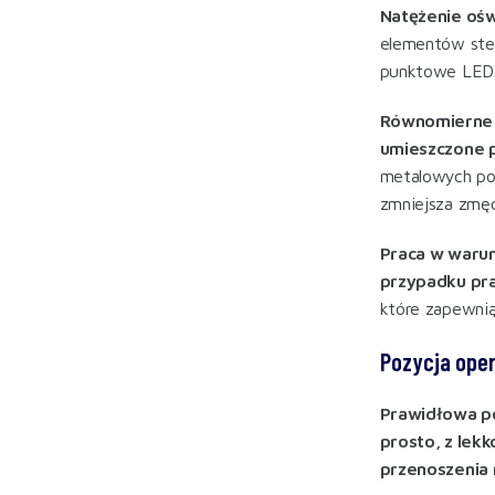
Natężenie oś
elementów ste
punktowe LED
Równomierne 
umieszczone 
metalowych pow
zmniejsza zmę
Praca w warun
przypadku pr
które zapewnią
Pozycja oper
Prawidłowa po
prosto, z lek
przenoszenia