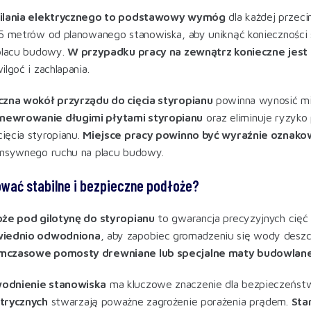
silania elektrycznego to podstawowy wymóg
dla każdej przeci
5 metrów od planowanego stanowiska, aby uniknąć konieczności 
 placu budowy.
W przypadku pracy na zewnątrz konieczne jest 
lgoć i zachlapania.
czna wokół przyrządu do cięcia styropianu
powinna wynosić mi
ewrowanie długimi płytami styropianu
oraz eliminuje ryzyk
ęcia styropianu.
Miejsce pracy powinno być wyraźnie oznak
ensywnego ruchu na placu budowy.
wać stabilne i bezpieczne podłoże?
oże pod gilotynę do styropianu
to gwarancja precyzyjnych cięć 
wiednio odwodniona
, aby zapobiec gromadzeniu się wody deszc
mczasowe pomosty drewniane lub specjalne maty budowlan
odnienie stanowiska
ma kluczowe znaczenie dla bezpieczeńst
trycznych
stwarzają poważne zagrożenie porażenia prądem.
Sta