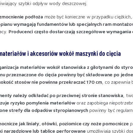
liwiający szybki odpływ wody deszczowej.
mocnienie podłoża
może być konieczne w przypadku ciężkich, 
ropianu wymagają fundamentów lub specjalnych ram montaż
acy.
Producenci często dostarczają szczegółowe wymagania
materiałów i akcesoriów wokół maszynki do cięcia
anizacja materiałów wokół stanowiska z gilotynami do styro
anu przeznaczone do cięcia powinny być składowane po jednej
okość stosów nie powinna przekraczać 170 cm
, co zapewnia 
menty należy odkładać po przeciwnej stronie stanowiska
, tw
izuje ryzyko pomylenia materiałów
oraz zapobiega niepotrzebn
one strefy dla odpadów styropianowych
powinny być regularn
ocnicze jak liniały, ołówki, poziomice czy noże pomocnicze
po
ki narzędziowe lub tablice perforowane
umożliwiają szybki do