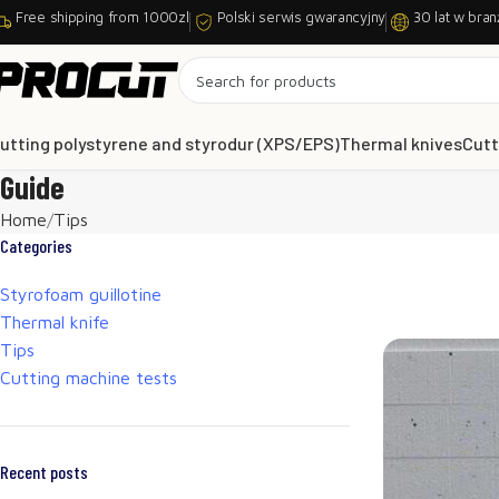
Free shipping from 1000zl
Polski serwis gwarancyjny
30 lat w bran
utting polystyrene and styrodur (XPS/EPS)
Thermal knives
Cutt
Guide
Home
Tips
Categories
Styrofoam guillotine
Thermal knife
Tips
Cutting machine tests
Recent posts