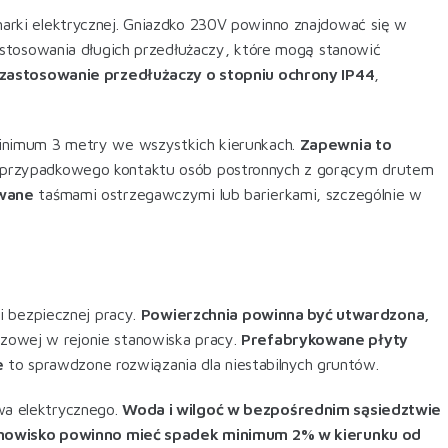
narki elektrycznej. Gniazdko 230V powinno znajdować się w
stosowania długich przedłużaczy, które mogą stanowić
zastosowanie przedłużaczy o stopniu ochrony IP44
,
nimum 3 metry we wszystkich kierunkach.
Zapewnia to
o przypadkowego kontaktu osób postronnych z gorącym drutem
owane
taśmami ostrzegawczymi lub barierkami, szczególnie w
i bezpiecznej pracy.
Powierzchnia powinna być utwardzona,
zowej w rejonie stanowiska pracy.
Prefabrykowane płyty
e
to sprawdzone rozwiązania dla niestabilnych gruntów
.
wa elektrycznego.
Woda i wilgoć w bezpośrednim sąsiedztwie
nowisko powinno mieć spadek minimum 2% w kierunku od