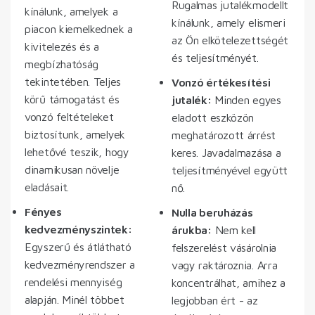
Rugalmas jutalékmodellt
kínálunk, amelyek a
kínálunk, amely elismeri
piacon kiemelkednek a
az Ön elkötelezettségét
kivitelezés és a
és teljesítményét.
megbízhatóság
tekintetében. Teljes
Vonzó értékesítési
körű támogatást és
jutalék:
Minden egyes
vonzó feltételeket
eladott eszközön
biztosítunk, amelyek
meghatározott árrést
lehetővé teszik, hogy
keres. Javadalmazása a
dinamikusan növelje
teljesítményével együtt
eladásait.
nő.
Fényes
Nulla beruházás
kedvezményszintek:
árukba:
Nem kell
Egyszerű és átlátható
felszerelést vásárolnia
kedvezményrendszer a
vagy raktároznia. Arra
rendelési mennyiség
koncentrálhat, amihez a
alapján. Minél többet
legjobban ért - az