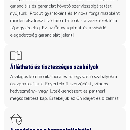
garanciális és garanciát követő szervizszolgáltatást
nyújtunk. Procut gyártóként és Minova forgalmazóként
minden alkatrészt raktáron tartunk - a vezetékektől a
tápegységekig. Ez az Ön nyugalmát és a vásárlói
elégedettség garanciáját jelenti.
Átlátható és tisztességes szabályok
A világos kommunikációra és az egyszerű szabályokra
összpontosítunk. Egyértelmű szerződést, világos
kedvezmény- vagy jutalékrendszert és partneri
megközelítést kap. Értékeljük az Ön idejét és bizalmát.
A rendelés és a kapcsolatfelvétel