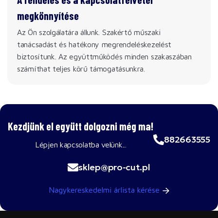
megkönnyítése
Az Ön szolgálatára állunk. Szakértő műszaki
tanácsadást és hatékony megrendeléskezelést
biztosítunk. Az együttműködés minden szakaszában
számíthat teljes körű támogatásunkra.
Kezdjünk el együtt dolgozni még ma!
882663555
Lépjen kapcsolatba velünk...
sklep@pro-cut.pl
Nagykereskedelmi árlista kérése