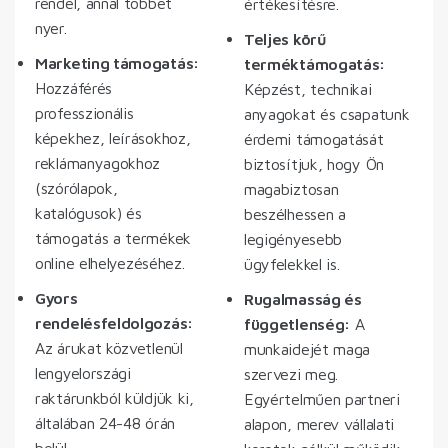
rendel, annál többet
értékesítésre.
nyer.
Teljes körű
Marketing támogatás:
terméktámogatás:
Hozzáférés
Képzést, technikai
professzionális
anyagokat és csapatunk
képekhez, leírásokhoz,
érdemi támogatását
reklámanyagokhoz
biztosítjuk, hogy Ön
(szórólapok,
magabiztosan
katalógusok) és
beszélhessen a
támogatás a termékek
legigényesebb
online elhelyezéséhez.
ügyfelekkel is.
Gyors
Rugalmasság és
rendelésfeldolgozás:
függetlenség:
A
Az árukat közvetlenül
munkaidejét maga
lengyelországi
szervezi meg.
raktárunkból küldjük ki,
Egyértelműen partneri
általában 24-48 órán
alapon, merev vállalati