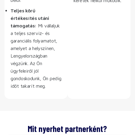
belül.
keretek nélkül működik.
Teljes körű
értékesítés utáni
támogatás:
Mi vállaljuk
a teljes szerviz- és
garanciális folyamatot,
amelyet a helyszínen,
Lengyelországban
végzünk. Az Ön
ügyfeleiről jól
gondoskodunk, Ön pedig
időt takarít meg.
Mit nyerhet partnerként?