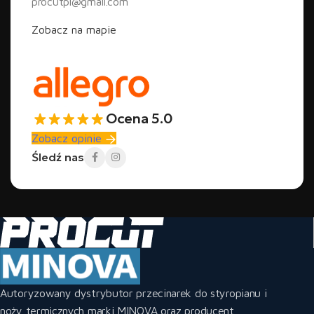
procutpl@gmail.com
Zobacz na mapie
Ocena 5.0
Zobacz opinie
Śledź nas
Autoryzowany dystrybutor przecinarek do styropianu i
noży termicznych marki MINOVA oraz producent