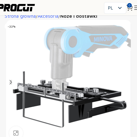
0
PL
Strona główna
Akcesoria
Noże i dostawki
EN
SK
-22%
CS
HU
FR
ES
IT
UK
RO
DE
Powiększ