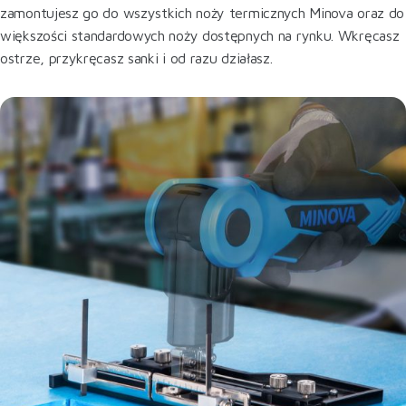
zamontujesz go do wszystkich noży termicznych Minova oraz do
większości standardowych noży dostępnych na rynku. Wkręcasz
ostrze, przykręcasz sanki i od razu działasz.