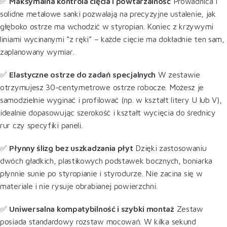
✅
Maksymalna kontrola cięcia i powtarzalność
Prowadnica i
solidne metalowe sanki pozwalają na precyzyjne ustalenie, jak
głęboko ostrze ma wchodzić w styropian. Koniec z krzywymi
liniami wycinanymi “z ręki” – każde cięcie ma dokładnie ten sam,
zaplanowany wymiar.
✅
Elastyczne ostrze do zadań specjalnych
W zestawie
otrzymujesz 30-centymetrowe ostrze robocze. Możesz je
samodzielnie wyginać i profilować (np. w kształt litery U lub V),
idealnie dopasowując szerokość i kształt wycięcia do średnicy
rur czy specyfiki paneli.
✅
Płynny ślizg bez uszkadzania płyt
Dzięki zastosowaniu
dwóch gładkich, plastikowych podstawek bocznych, boniarka
płynnie sunie po styropianie i styrodurze. Nie zacina się w
materiale i nie rysuje obrabianej powierzchni.
✅
Uniwersalna kompatybilność i szybki montaż
Zestaw
posiada standardowy rozstaw mocowań. W kilka sekund