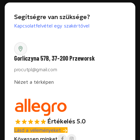
Segítségre van szüksége?
Kapcsolatfelvétel egy szakértővel
Gorliczyna 57B, 37-200 Przeworsk
procutpl@gmail.com
Nézet a térképen
Értékelés 5.0
Lásd a véleményeket
Kövessen minket