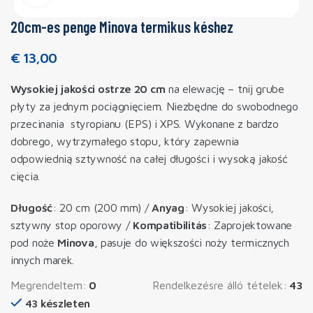
20cm-es penge Minova termikus késhez
€
13,00
Wysokiej jakości ostrze 20 cm
na elewację – tnij grube
płyty za jednym pociągnięciem. Niezbędne do swobodnego
przecinania styropianu (EPS) i XPS. Wykonane z bardzo
dobrego, wytrzymałego stopu, który zapewnia
odpowiednią sztywność na całej długości i wysoką jakość
cięcia.
Długość
: 20 cm (200 mm) /
Anyag
: Wysokiej jakości,
sztywny stop oporowy /
Kompatibilitás
: Zaprojektowane
pod noże
Minova
, pasuje do większości noży termicznych
innych marek.
Megrendeltem:
0
Rendelkezésre álló tételek:
43
43 készleten