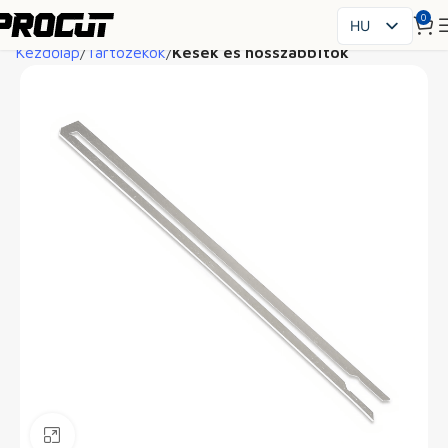
0
HU
Kezdőlap
Tartozékok
Kések és hosszabbítók
PL
EN
SK
CS
FR
ES
IT
UK
RO
DE
Kattintson a nagyításhoz