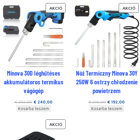
AKCIÓ
AKCIÓ
Minova 30D léghűtéses
Nóż Termiczny Minova 30Y
akkumulátoros termikus
250W 6 ostrzy chłodzenie
vágógép
powietrzem
€
252,00
€
240,00
€
216,00
€
192,00
Kosárba teszem
Kosárba teszem
AKCIÓ