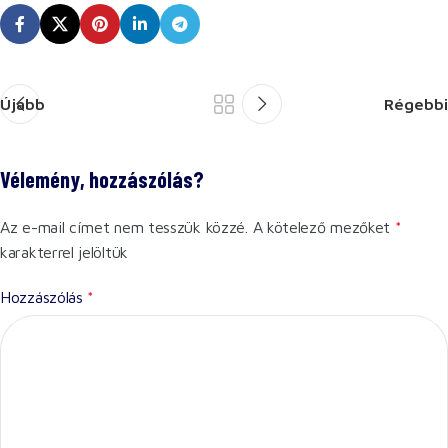
Újabb
Régebbi
Vélemény, hozzászólás?
Az e-mail címet nem tesszük közzé.
A kötelező mezőket
*
karakterrel jelöltük
Hozzászólás
*