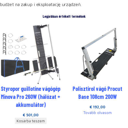
budżet na zakup i eksploatację urządzeń.
Legjobban értékelt termékek
Styropor guillotine vágógép
Polisztirol vágó Procut
Minova Pro 260W (hálózat +
Base 108cm 200W
akkumulátor)
€
192,00
Tovább olvasom
€
501,00
Kosárba teszem