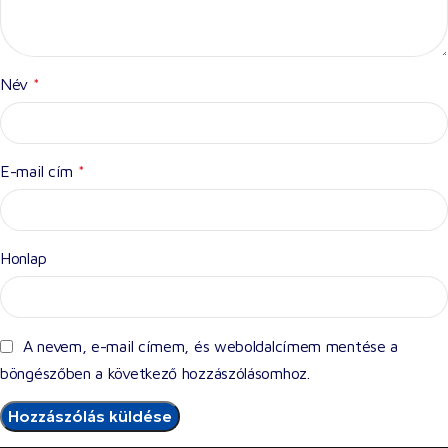
Név
*
E-mail cím
*
Honlap
A nevem, e-mail címem, és weboldalcímem mentése a
böngészőben a következő hozzászólásomhoz.