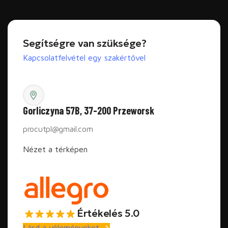
Segítségre van szüksége?
Kapcsolatfelvétel egy szakértővel
Gorliczyna 57B, 37-200 Przeworsk
procutpl@gmail.com
Nézet a térképen
Értékelés 5.0
Lásd a véleményeket