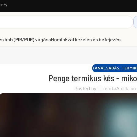
anży
és hab (PIR/PUR) vágása
Homlokzatkezelés és befejezés
TANÁCSADÁS
,
TERMIK
Penge termikus kés - miko
Posted by
marta
A oldalon