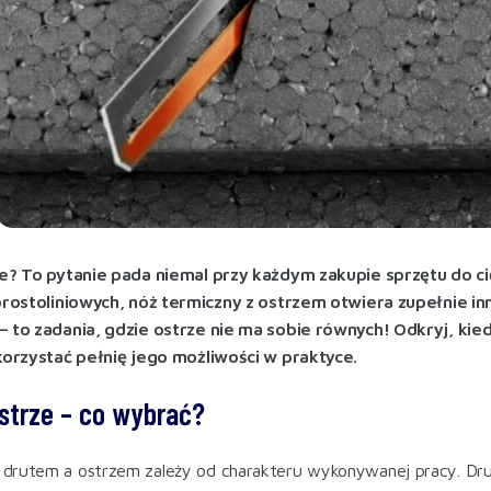
ze? To pytanie pada niemal przy każdym zakupie sprzętu do ci
 prostoliniowych, nóż termiczny z ostrzem otwiera zupełnie i
– to zadania, gdzie ostrze nie ma sobie równych! Odkryj, ki
korzystać pełnię jego możliwości w praktyce.
strze – co wybrać?
rutem a ostrzem zależy od charakteru wykonywanej pracy. Drut s