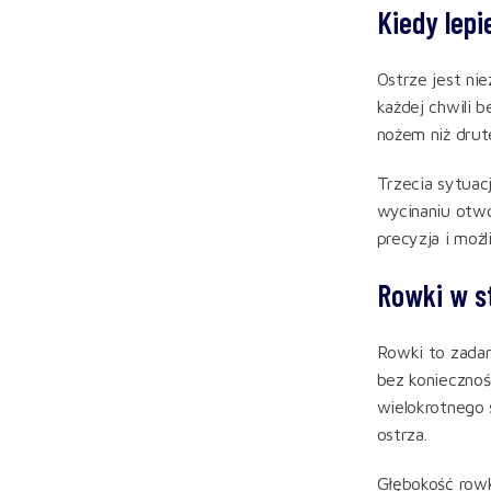
Kiedy lepi
Ostrze jest ni
każdej chwili 
nożem niż drut
Trzecia sytuac
wycinaniu otwo
precyzja i moż
Rowki w st
Rowki to zadan
bez koniecznoś
wielokrotnego s
ostrza.
Głębokość rowk