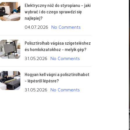
Elektryczny nóż do styropianu – jaki
wybrać i do czego sprawdzi się
najlepiej?
04.07.2026
No Comments
Polisztirolhab vágása szigeteléshez
és homlokzatokhoz - melyik gép?
31.05.2026
No Comments
Hogyan kell vágni a polisztirolhabot
- lépésről lépésre?
31.05.2026
No Comments