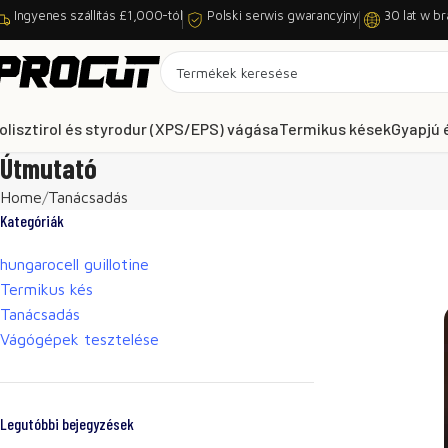
Ingyenes szállítás £1,000-tól
Polski serwis gwarancyjny
30 lat w br
olisztirol és styrodur (XPS/EPS) vágása
Termikus kések
Gyapjú 
Útmutató
Home
Tanácsadás
Kategóriák
hungarocell guillotine
Termikus kés
Tanácsadás
Vágógépek tesztelése
Legutóbbi bejegyzések