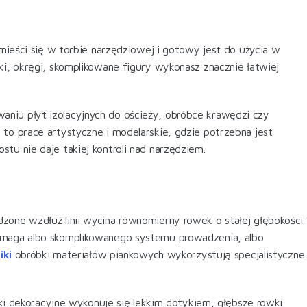
zmieści się w torbie narzędziowej i gotowy jest do użycia w
ki, okręgi, skomplikowane figury wykonasz znacznie łatwiej
niu płyt izolacyjnych do ościeży, obróbce krawędzi czy
to prace artystyczne i modelarskie, gdzie potrzebna jest
tu nie daje takiej kontroli nad narzędziem.
zone wzdłuż linii wycina równomierny rowek o stałej głębokości
wymaga albo skomplikowanego systemu prowadzenia, albo
iki
obróbki materiałów piankowych wykorzystują specjalistyczne
wki dekoracyjne wykonuje się lekkim dotykiem, głębsze rowki