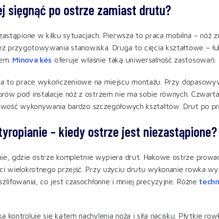
ej sięgnąć po ostrze zamiast drutu?
ezastąpione w kilku sytuacjach. Pierwsza to praca mobilna – nóż 
bez przygotowywania stanowiska. Druga to cięcia kształtowe – łu
em.
Minova kés
oferuje właśnie taką uniwersalność zastosowań.
ja to prace wykończeniowe na miejscu montażu. Przy dopasowywa
rów pod instalacje nóż z ostrzem nie ma sobie równych. Czwarta 
liwość wykonywania bardzo szczegółowych kształtów. Drut po pros
yropianie – kiedy ostrze jest niezastąpione?
ie, gdzie ostrze kompletnie wypiera drut. Hakowe ostrze prowad
ci wielokrotnego przejść. Przy użyciu drutu wykonanie rowka 
zlifowania, co jest czasochłonne i mniej precyzyjne. Różne
techn
a kontroluje się kątem nachylenia noża i siłą nacisku. Płytkie ro