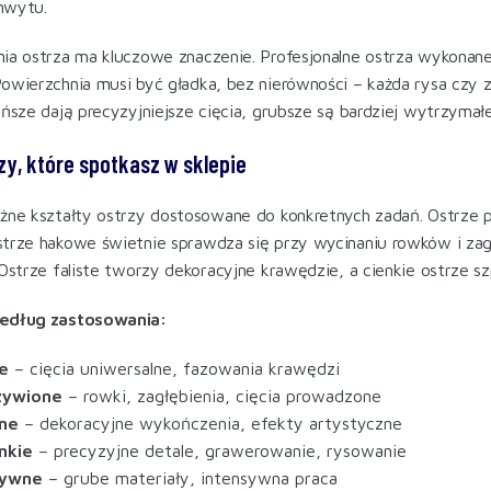
chwytu.
ia ostrza ma kluczowe znaczenie. Profesjonalne ostrza wykonane
owierzchnia musi być gładka, bez nierówności – każda rysa czy z
eńsze dają precyzyjniejsze cięcia, grubsze są bardziej wytrzymał
zy, które spotkasz w sklepie
żne kształty ostrzy dostosowane do konkretnych zadań. Ostrze p
trze hakowe świetnie sprawdza się przy wycinaniu rowków i zagł
 Ostrze faliste tworzy dekoracyjne krawędzie, a cienkie ostrze 
edług zastosowania:
e
– cięcia uniwersalne, fazowania krawędzi
zywione
– rowki, zagłębienia, cięcia prowadzone
bne
– dekoracyjne wykończenia, efekty artystyczne
nkie
– precyzyjne detale, grawerowanie, rysowanie
sywne
– grube materiały, intensywna praca