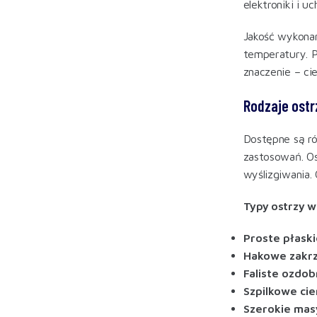
elektroniki i u
Jakość wykonan
temperatury. P
znaczenie – ci
Rodzaje ostr
Dostępne są ró
zastosowań. Os
wyślizgiwania.
Typy ostrzy w
Proste płaski
Hakowe zakr
Faliste ozdo
Szpilkowe cie
Szerokie ma